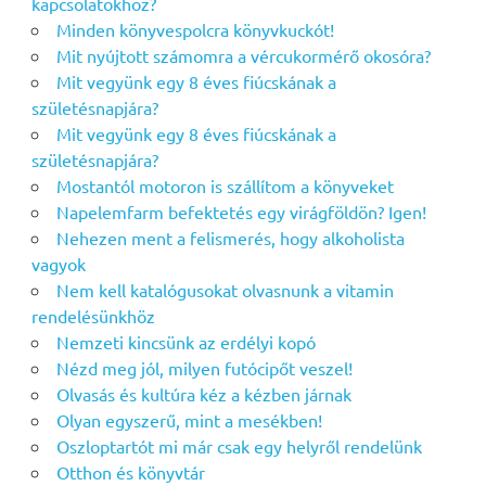
kapcsolatokhoz?
Minden könyvespolcra könyvkuckót!
Mit nyújtott számomra a vércukormérő okosóra?
Mit vegyünk egy 8 éves fiúcskának a
születésnapjára?
Mit vegyünk egy 8 éves fiúcskának a
születésnapjára?
Mostantól motoron is szállítom a könyveket
Napelemfarm befektetés egy virágföldön? Igen!
Nehezen ment a felismerés, hogy alkoholista
vagyok
Nem kell katalógusokat olvasnunk a vitamin
rendelésünkhöz
Nemzeti kincsünk az erdélyi kopó
Nézd meg jól, milyen futócipőt veszel!
Olvasás és kultúra kéz a kézben járnak
Olyan egyszerű, mint a mesékben!
Oszloptartót mi már csak egy helyről rendelünk
Otthon és könyvtár