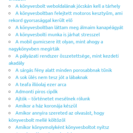
A könyvesbolt weboldalának jócskán kell a tárhely
A könyvesboltban felejtett motoros kesztyűm, ami
rekord gyorsasággal került elő
A könyvesboltban láttam meg álmaim kanapéágyát
A könyvesbolti munka is járhat stresszel
A mobil gumicsere itt olyan, mint ahogy a
nagykönyvben megírták
A pályázati rendszer összetettsége, mint kezdeti
akadály
A sárgás fény alatt minden porosabbnak tűnik
A sok ülés nem tesz jót a lábaknak
A teafa illóolaj ezer arca
Admonti piros cipők
Ajtók – történetet mesélnek rólunk
Amikor a ház koronája készül
Amikor annyira szereted az olvasást, hogy
könyvesbolt mellé költözöl
Amikor könyvmolyként könyvesboltot nyitsz