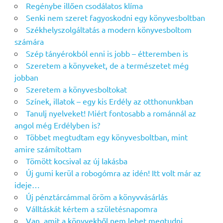
Regénybe illően csodálatos klíma
Senki nem szeret fagyoskodni egy könyvesboltban
Székhelyszolgáltatás a modern könyvesboltom
számára
Szép tányérokból enni is jobb – étteremben is
Szeretem a könyveket, de a természetet még
jobban
Szeretem a könyvesboltokat
Színek, illatok – egy kis Erdély az otthonunkban
Tanulj nyelveket! Miért fontosabb a románnál az
angol még Erdélyben is?
Többet megtudtam egy könyvesboltban, mint
amire számítottam
Tömött kocsival az új lakásba
Új gumi kerül a robogómra az idén! Itt volt már az
ideje…
Új pénztárcámmal öröm a könyvvásárlás
Válltáskát kértem a születésnapomra
Van, amit a könyvekből nem lehet megtudni…