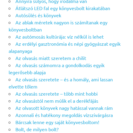
Annyira súlyos, hogy irodalma van
Átlátszó LED fal egy könyvesbolt kirakatában
Autósülés és könyvek
Az ablak méretek nagyon is számítanak egy
könyvesboltban
Az autómosás kultúrája: víz nélkül is lehet
Az erdélyi gasztronómia és népi gyógyászat egyik
alapanyaga
Az olvasás miatt szeretem a chilit
Az olvasás számomra a gondolkodás egyik
legerősebb alapja
Az olvasás szeretete – és a homály, ami lassan
elvette tőlem
Az olvasás szeretete – több mint hobbi
Az olvasástól nem múlik el a derékfájás
Az olvasott könyvek nagy hatással vannak rám
Azonnali és hatékony megoldás vízszivárgásra
Bárcsak lenne egy saját könyvesboltom!
Bolt, de milyen bolt?