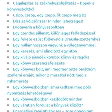
Cégalapítás és székhelyszolgáltatás – tippek a
könyvesboltból
Csipp, csepp, egy csepp, öt csepp meg tíz
Díszlet kölcsönzés? Minden lehetséges!
Drotaverin a könyvesboltban
Egy csendes pillanat, különleges felfedezéssel
Egy fekete ezüst fülbevaló a Drakula-szettemhez
Egy hullámhosszon vagyunk a vőlegényemmel
Egy keresés, ami elindított egy úton
Egy kiváló ajándék kombó: könyv és rágóka
Egy könyv szerencsefejezete
Egy könyves bolt, ami megmentette barátnőm
szellemi erejét, mikor 2 mérettel nőtt meg a
ruhamérete
Egy könyvesboltban ismerkedtem meg póló
nyomtatás lehetőségével
Egy könyvesboltban kezdődött minden
Egy váratlan fordulat a könyvek között?
Energetikai tanúsítvány ára – sose gondoltam