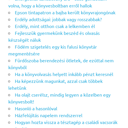
volna, hogy a könyvesboltban erről hallok
Epson tintapatron a bajba került könyvrajongónak
Erdély adottságai: jobbak vagy rosszabbak?
Erdély, mint otthon csak a lelkemben él
Fejlesszük gyermekünk beszéd és olvasás
készségét náluk
Födém szigetelés egy kis falusi könyvtár
megmentésére
Fürdőszoba berendezési ötletek, de ezúttal nem
könyvből
Ha a könyvolvasás helyett inkább pénzt keresnél
Ha képezzünk magunkat, azzal csak többek
lehetünk
Ha olajt cserélsz, mindig legyen a közelben egy
könyvesbolt!
Hasonló a hasonlóval
Házfelújítás napelem rendszerrel
Hogyan hozta vissza a tésztagép a családi vacsorák