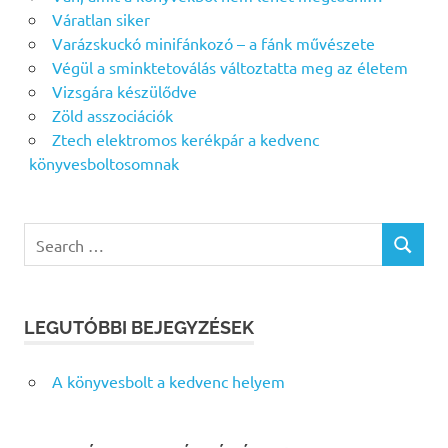
Váratlan siker
Varázskuckó minifánkozó – a fánk művészete
Végül a sminktetoválás változtatta meg az életem
Vizsgára készülődve
Zöld asszociációk
Ztech elektromos kerékpár a kedvenc
könyvesboltosomnak
Search
SEARCH
for:
LEGUTÓBBI BEJEGYZÉSEK
A könyvesbolt a kedvenc helyem