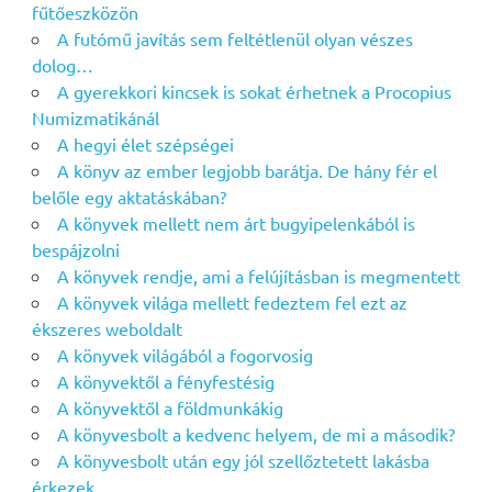
fűtőeszközön
A futómű javítás sem feltétlenül olyan vészes
dolog…
A gyerekkori kincsek is sokat érhetnek a Procopius
Numizmatikánál
A hegyi élet szépségei
A könyv az ember legjobb barátja. De hány fér el
belőle egy aktatáskában?
A könyvek mellett nem árt bugyipelenkából is
bespájzolni
A könyvek rendje, ami a felújításban is megmentett
A könyvek világa mellett fedeztem fel ezt az
ékszeres weboldalt
A könyvek világából a fogorvosig
A könyvektől a fényfestésig
A könyvektől a földmunkákig
A könyvesbolt a kedvenc helyem, de mi a második?
A könyvesbolt után egy jól szellőztetett lakásba
érkezek