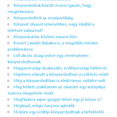
Könyvesboltok között érzem igazán, hogy
megérkeztem
Könyvesbolttól az orrplasztikáig
Könyvet olvasol szívesebben, vagy inkább a
telefont választod?
Könyvvásárlás közben zavarni bűn
Kunert Lavado Babakocsi, a megoldás minden
problémámra
Lidl akciós újság online egy reménytelen
könyvesboltosnak
Magyarországi újrakezdés, erdélyországi háttérrel
Majdnem elázott a könyvesboltom a csőtörés miatt
Még a könyvesboltban is elektromos radiátor volt
Meg kellett szakítanom az olvasást egy autópálya
matrica megvétele miatt
Megfázásra vajon gyógyír lehet egy jó könyv is?
Meglepő, mégis hasznos ajándék
Mi köze egy erdélyi könyvesboltnak a befektetői