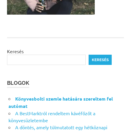
Keresés
KERESÉS
BLOGOK
Könyvesbolti szemle hatására szereltem fel
autómat
A BestMarktról rendeltem kávéfőzőt a
könyvesüzletembe
A döntés, amely túlmutatott egy hétköznapi