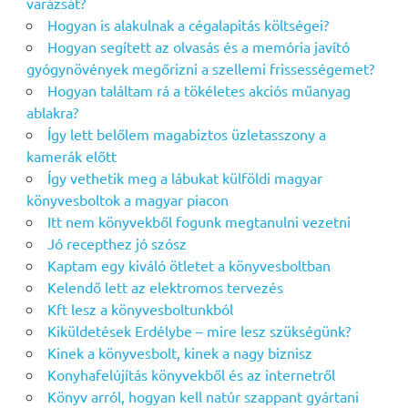
varázsát?
Hogyan is alakulnak a cégalapitás költségei?
Hogyan segített az olvasás és a memória javító
gyógynövények megőrizni a szellemi frissességemet?
Hogyan találtam rá a tökéletes akciós műanyag
ablakra?
Így lett belőlem magabiztos üzletasszony a
kamerák előtt
Így vethetik meg a lábukat külföldi magyar
könyvesboltok a magyar piacon
Itt nem könyvekből fogunk megtanulni vezetni
Jó recepthez jó szósz
Kaptam egy kiváló ötletet a könyvesboltban
Kelendő lett az elektromos tervezés
Kft lesz a könyvesboltunkból
Kiküldetések Erdélybe – mire lesz szükségünk?
Kinek a könyvesbolt, kinek a nagy biznisz
Konyhafelújítás könyvekből és az internetről
Könyv arról, hogyan kell natúr szappant gyártani