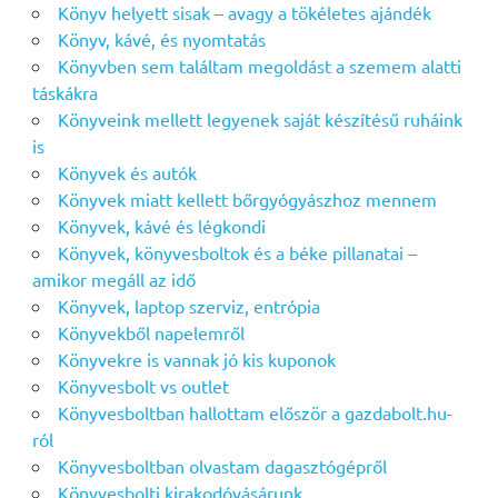
Könyv helyett sisak – avagy a tökéletes ajándék
Könyv, kávé, és nyomtatás
Könyvben sem találtam megoldást a szemem alatti
táskákra
Könyveink mellett legyenek saját készítésű ruháink
is
Könyvek és autók
Könyvek miatt kellett bőrgyógyászhoz mennem
Könyvek, kávé és légkondi
Könyvek, könyvesboltok és a béke pillanatai –
amikor megáll az idő
Könyvek, laptop szerviz, entrópia
Könyvekből napelemről
Könyvekre is vannak jó kis kuponok
Könyvesbolt vs outlet
Könyvesboltban hallottam először a gazdabolt.hu-
ról
Könyvesboltban olvastam dagasztógépről
Könyvesbolti kirakodóvásárunk