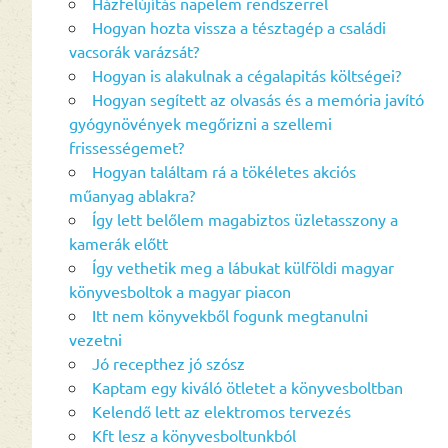
Házfelújítás napelem rendszerrel
Hogyan hozta vissza a tésztagép a családi
vacsorák varázsát?
Hogyan is alakulnak a cégalapitás költségei?
Hogyan segített az olvasás és a memória javító
gyógynövények megőrizni a szellemi
frissességemet?
Hogyan találtam rá a tökéletes akciós
műanyag ablakra?
Így lett belőlem magabiztos üzletasszony a
kamerák előtt
Így vethetik meg a lábukat külföldi magyar
könyvesboltok a magyar piacon
Itt nem könyvekből fogunk megtanulni
vezetni
Jó recepthez jó szósz
Kaptam egy kiváló ötletet a könyvesboltban
Kelendő lett az elektromos tervezés
Kft lesz a könyvesboltunkból