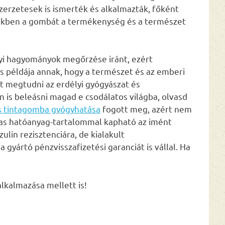
zerzetesek is ismerték és alkalmazták, főként
lmekben a gombát a termékenység és a természet
lyi hagyományok megőrzése iránt, ezért
s példája annak, hogy a természet és az emberi
t megtudni az erdélyi gyógyászat és
 is beleásni magad e csodálatos világba, olvasd
s tintagomba gyógyhatása
fogott meg, azért nem
as hatóanyag-tartalommal kapható az imént
ulin rezisztenciára, de kialakult
 gyártó pénzvisszafizetési garanciát is vállal. Ha
lkalmazása mellett is!