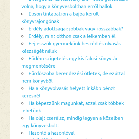
volna, hogy a könyvesboltban erről hallok
Epson tintapatron a bajba került
könyvrajongónak
Erdély adottságai: jobbak vagy rosszabbak?
Erdély, mint otthon csak a lelkemben él
Fejlesszük gyermekünk beszéd és olvasás
készségét náluk
Födém szigetelés egy kis falusi könyvtár
megmentésére
Fürdőszoba berendezési ötletek, de ezúttal
nem könyvből
Ha a könyvolvasás helyett inkább pénzt
keresnél
Ha képezzünk magunkat, azzal csak többek
lehetünk
Ha olajt cserélsz, mindig legyen a közelben
egy könyvesbolt!
Hasonló a hasonlóval