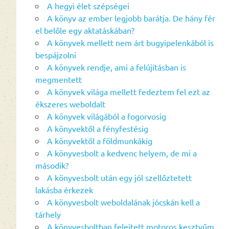
A hegyi élet szépségei
A könyv az ember legjobb barátja. De hány fér
el belőle egy aktatáskában?
A könyvek mellett nem árt bugyipelenkából is
bespájzolni
A könyvek rendje, ami a felújításban is
megmentett
A könyvek világa mellett fedeztem fel ezt az
ékszeres weboldalt
A könyvek világából a fogorvosig
A könyvektől a fényfestésig
A könyvektől a földmunkákig
A könyvesbolt a kedvenc helyem, de mi a
második?
A könyvesbolt után egy jól szellőztetett
lakásba érkezek
A könyvesbolt weboldalának jócskán kell a
tárhely
A könyvesboltban felejtett motoros kesztyűm,