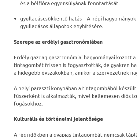
és a bélflóra egyensúlyának fenntartását.
gyulladáscsökkentő hatás – A népi hagyományok s
gyulladásos állapotok enyhítésére.
Szerepe az erdélyi gasztronómiában
Erdély gazdag gasztronómiai hagyományai között a 
tintagombát frissen is fogyasztották, de gyakran 
a hidegebb évszakokban, amikor a szervezetnek nag
A helyi paraszti konyhában a tintagombából készül
fűszerként is alkalmazták, mivel kellemesen diós íz
fogásokhoz.
Kulturális és történelmi jelentősége
A régi időkben a gyapjas tintagombát nemcsak tápl