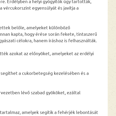
. Erdélyben a helyi gyógyítók úgy tartották,
 vércukorszint egyensúlyát és javítja a
ettek belőle, amelyeket különböző
nan kapta, hogy érése során fekete, tintaszerű
yászati célokra, hanem íráshoz is felhasználták.
ék azokat az előnyöket, amelyeket az erdélyi
 segíthet a cukorbetegség kezelésében és a
ervezetben lévő szabad gyököket, ezáltal
artalmaz, amelyek segítik a fehérjék lebontását