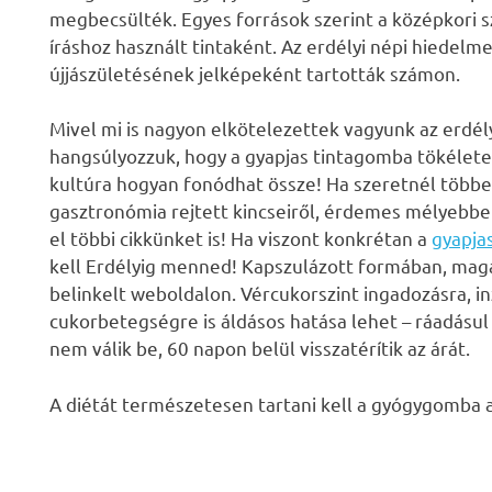
megbecsülték. Egyes források szerint a középkori s
íráshoz használt tintaként. Az erdélyi népi hiede
újjászületésének jelképeként tartották számon.
Mivel mi is nagyon elkötelezettek vagyunk az erdé
hangsúlyozzuk, hogy a gyapjas tintagomba tökélete
kultúra hogyan fonódhat össze! Ha szeretnél többe
gasztronómia rejtett kincseiről, érdemes mélyebben
el többi cikkünket is! Ha viszont konkrétan a
gyapja
kell Erdélyig menned! Kapszulázott formában, mag
belinkelt weboldalon. Vércukorszint ingadozásra, inz
cukorbetegségre is áldásos hatása lehet – ráadásul a
nem válik be, 60 napon belül visszatérítik az árát.
A diétát természetesen tartani kell a gyógygomba a