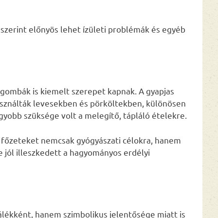
zerint előnyös lehet ízületi problémák és egyéb
gombák is kiemelt szerepet kapnak. A gyapjas
használták levesekben és pörköltekben, különösen
yobb szüksége volt a melegítő, tápláló ételekre.
t főzeteket nemcsak gyógyászati célokra, hanem
e jól illeszkedett a hagyományos erdélyi
álékként, hanem szimbolikus jelentősége miatt is