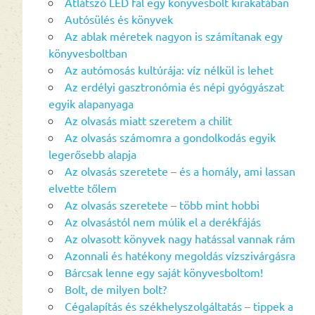
Átlátszó LED fal egy könyvesbolt kirakatában
Autósülés és könyvek
Az ablak méretek nagyon is számítanak egy
könyvesboltban
Az autómosás kultúrája: víz nélkül is lehet
Az erdélyi gasztronómia és népi gyógyászat
egyik alapanyaga
Az olvasás miatt szeretem a chilit
Az olvasás számomra a gondolkodás egyik
legerősebb alapja
Az olvasás szeretete – és a homály, ami lassan
elvette tőlem
Az olvasás szeretete – több mint hobbi
Az olvasástól nem múlik el a derékfájás
Az olvasott könyvek nagy hatással vannak rám
Azonnali és hatékony megoldás vízszivárgásra
Bárcsak lenne egy saját könyvesboltom!
Bolt, de milyen bolt?
Cégalapítás és székhelyszolgáltatás – tippek a