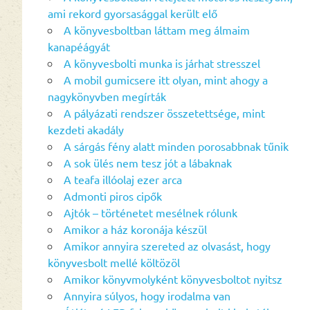
ami rekord gyorsasággal került elő
A könyvesboltban láttam meg álmaim
kanapéágyát
A könyvesbolti munka is járhat stresszel
A mobil gumicsere itt olyan, mint ahogy a
nagykönyvben megírták
A pályázati rendszer összetettsége, mint
kezdeti akadály
A sárgás fény alatt minden porosabbnak tűnik
A sok ülés nem tesz jót a lábaknak
A teafa illóolaj ezer arca
Admonti piros cipők
Ajtók – történetet mesélnek rólunk
Amikor a ház koronája készül
Amikor annyira szereted az olvasást, hogy
könyvesbolt mellé költözöl
Amikor könyvmolyként könyvesboltot nyitsz
Annyira súlyos, hogy irodalma van