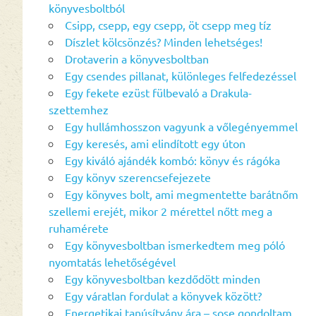
könyvesboltból
Csipp, csepp, egy csepp, öt csepp meg tíz
Díszlet kölcsönzés? Minden lehetséges!
Drotaverin a könyvesboltban
Egy csendes pillanat, különleges felfedezéssel
Egy fekete ezüst fülbevaló a Drakula-
szettemhez
Egy hullámhosszon vagyunk a vőlegényemmel
Egy keresés, ami elindított egy úton
Egy kiváló ajándék kombó: könyv és rágóka
Egy könyv szerencsefejezete
Egy könyves bolt, ami megmentette barátnőm
szellemi erejét, mikor 2 mérettel nőtt meg a
ruhamérete
Egy könyvesboltban ismerkedtem meg póló
nyomtatás lehetőségével
Egy könyvesboltban kezdődött minden
Egy váratlan fordulat a könyvek között?
Energetikai tanúsítvány ára – sose gondoltam