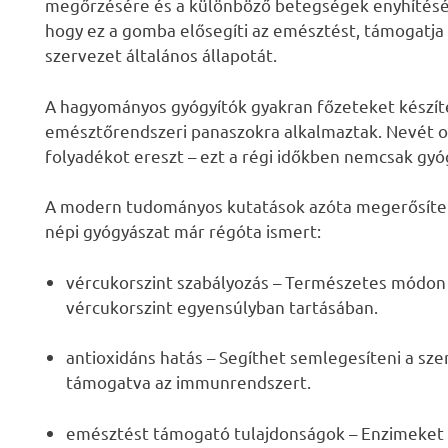
megőrzésére és a különböző betegségek enyhítésére
hogy ez a gomba elősegíti az emésztést, támogatja a
szervezet általános állapotát.
A hagyományos gyógyítók gyakran főzeteket készít
emésztőrendszeri panaszokra alkalmaztak. Nevét on
folyadékot ereszt – ezt a régi időkben nemcsak gyóg
A modern tudományos kutatások azóta megerősített
népi gyógyászat már régóta ismert:
vércukorszint szabályozás – Természetes módon
vércukorszint egyensúlyban tartásában.
antioxidáns hatás – Segíthet semlegesíteni a sz
támogatva az immunrendszert.
emésztést támogató tulajdonságok – Enzimeket t