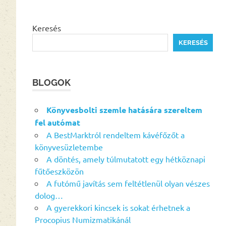
Keresés
KERESÉS
BLOGOK
Könyvesbolti szemle hatására szereltem
fel autómat
A BestMarktról rendeltem kávéfőzőt a
könyvesüzletembe
A döntés, amely túlmutatott egy hétköznapi
fűtőeszközön
A futómű javítás sem feltétlenül olyan vészes
dolog…
A gyerekkori kincsek is sokat érhetnek a
Procopius Numizmatikánál