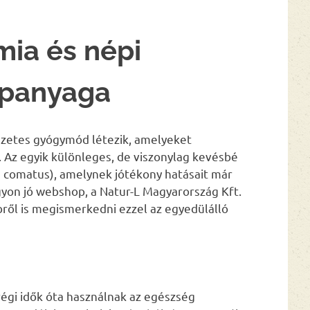
mia és népi
apanyaga
szetes gyógymód létezik, amelyeket
. Az egyik különleges, de viszonylag kevésbé
 comatus), amelynek jótékony hatásait már
yon jó webshop, a Natur-L Magyarország Kft.
bről is megismerkedni ezzel az egyedülálló
égi idők óta használnak az egészség