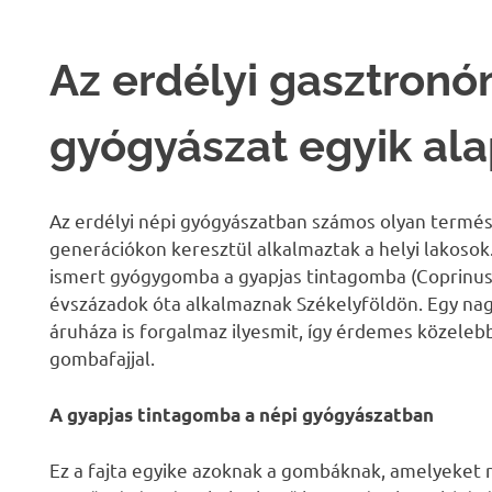
Az erdélyi gasztronó
gyógyászat egyik al
Az erdélyi népi gyógyászatban számos olyan termé
generációkon keresztül alkalmaztak a helyi lakosok
ismert gyógygomba a gyapjas tintagomba (Coprinus
évszázadok óta alkalmaznak Székelyföldön. Egy nag
áruháza is forgalmaz ilyesmit, így érdemes közeleb
gombafajjal.
A gyapjas tintagomba a népi gyógyászatban
Ez a fajta egyike azoknak a gombáknak, amelyeket r