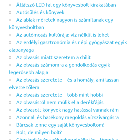
Átlátszó LED fal egy könyvesbolt kirakatában
Autósülés és könyvek
Az ablak méretek nagyon is számítanak egy
könyvesboltban
Az autómosás kultúrája: víz nélkül is lehet
Az erdélyi gasztronómia és népi gyógyászat egyik
alapanyaga
Az olvasás miatt szeretem a chilit
Az olvasás számomra a gondolkodás egyik
legerősebb alapja
Az olvasás szeretete – és a homály, ami lassan
elvette tőlem
Az olvasás szeretete – több mint hobbi
Az olvasástól nem múlik el a derékfájás
Az olvasott könyvek nagy hatással vannak rám
Azonnali és hatékony megoldás vízszivárgásra
Bárcsak lenne egy saját könyvesboltom!
Bolt, de milyen bolt?
Cégalapítás és székhelyszolgáltatás – tippek a