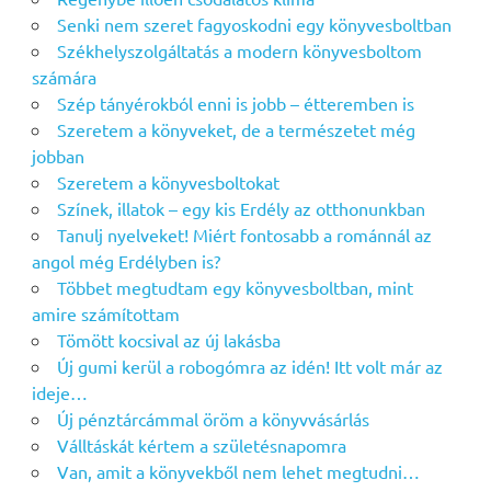
Senki nem szeret fagyoskodni egy könyvesboltban
Székhelyszolgáltatás a modern könyvesboltom
számára
Szép tányérokból enni is jobb – étteremben is
Szeretem a könyveket, de a természetet még
jobban
Szeretem a könyvesboltokat
Színek, illatok – egy kis Erdély az otthonunkban
Tanulj nyelveket! Miért fontosabb a románnál az
angol még Erdélyben is?
Többet megtudtam egy könyvesboltban, mint
amire számítottam
Tömött kocsival az új lakásba
Új gumi kerül a robogómra az idén! Itt volt már az
ideje…
Új pénztárcámmal öröm a könyvvásárlás
Válltáskát kértem a születésnapomra
Van, amit a könyvekből nem lehet megtudni…