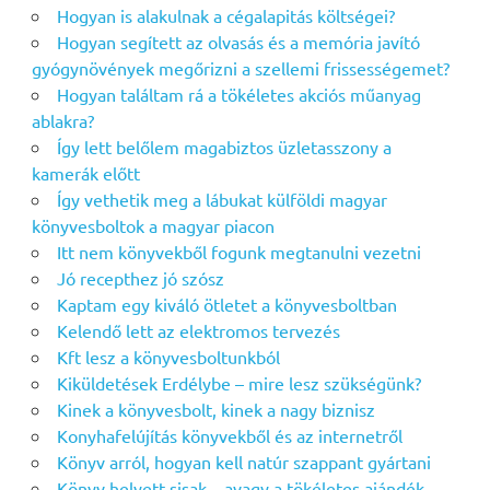
Hogyan is alakulnak a cégalapitás költségei?
Hogyan segített az olvasás és a memória javító
gyógynövények megőrizni a szellemi frissességemet?
Hogyan találtam rá a tökéletes akciós műanyag
ablakra?
Így lett belőlem magabiztos üzletasszony a
kamerák előtt
Így vethetik meg a lábukat külföldi magyar
könyvesboltok a magyar piacon
Itt nem könyvekből fogunk megtanulni vezetni
Jó recepthez jó szósz
Kaptam egy kiváló ötletet a könyvesboltban
Kelendő lett az elektromos tervezés
Kft lesz a könyvesboltunkból
Kiküldetések Erdélybe – mire lesz szükségünk?
Kinek a könyvesbolt, kinek a nagy biznisz
Konyhafelújítás könyvekből és az internetről
Könyv arról, hogyan kell natúr szappant gyártani
Könyv helyett sisak – avagy a tökéletes ajándék