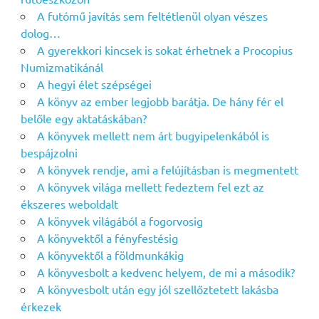
A futómű javítás sem feltétlenül olyan vészes
dolog…
A gyerekkori kincsek is sokat érhetnek a Procopius
Numizmatikánál
A hegyi élet szépségei
A könyv az ember legjobb barátja. De hány fér el
belőle egy aktatáskában?
A könyvek mellett nem árt bugyipelenkából is
bespájzolni
A könyvek rendje, ami a felújításban is megmentett
A könyvek világa mellett fedeztem fel ezt az
ékszeres weboldalt
A könyvek világából a fogorvosig
A könyvektől a fényfestésig
A könyvektől a földmunkákig
A könyvesbolt a kedvenc helyem, de mi a második?
A könyvesbolt után egy jól szellőztetett lakásba
érkezek