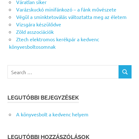
Váratlan siker
Varázskuckó minifánkozó – a fánk művészete
Végül a sminktetoválás változtatta meg az életem
Vizsgára készülődve
Zöld asszociációk
Ztech elektromos kerékpár a kedvenc
könyvesboltosomnak
Search
SEARCH
for:
LEGUTÓBBI BEJEGYZÉSEK
A könyvesbolt a kedvenc helyem
LEGUTÓBBI HOZZÁSZÓLÁSOK