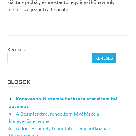
kiállta a próbát, és mostantól egy igazi könyvmoly
mellett végezheti a feladatát.
Keresés
KERESÉS
BLOGOK
Könyvesbolti szemle hatására szereltem fel
autómat
A BestMarktról rendeltem kávéfőzőt a
könyvesüzletembe
A döntés, amely túlmutatott egy hétköznapi
fűtőeszközön