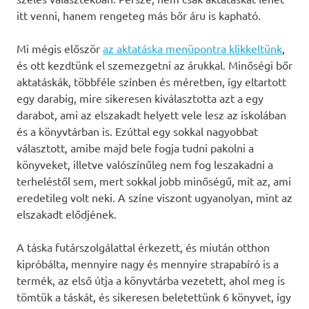
itt venni, hanem rengeteg más bőr áru is kapható.
Mi mégis először
az aktatáska menüpontra klikkeltünk
,
és ott kezdtünk el szemezgetni az árukkal. Minőségi bőr
aktatáskák, többféle színben és méretben, így eltartott
egy darabig, mire sikeresen kiválasztotta azt a egy
darabot, ami az elszakadt helyett vele lesz az iskolában
és a könyvtárban is. Ezúttal egy sokkal nagyobbat
választott, amibe majd bele fogja tudni pakolni a
könyveket, illetve valószínűleg nem fog leszakadni a
terheléstől sem, mert sokkal jobb minőségű, mit az, ami
eredetileg volt neki. A színe viszont ugyanolyan, mint az
elszakadt elődjének.
A táska futárszolgálattal érkezett, és miután otthon
kipróbálta, mennyire nagy és mennyire strapabíró is a
termék, az első útja a könyvtárba vezetett, ahol meg is
tömtük a táskát, és sikeresen beletettünk 6 könyvet, így