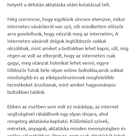
helyett a délután aktatáska utáni kutatással telt.
Még szerencse, hogy egyikünk sincsen elveszve, mikor
internetes vásárlásról van szó, sőt mindketten először
arra gondoltunk, hogy nézzük meg az interneten, A
interneten vásárolt dolgok legtöbbször sokkal
olcsóbbak, mint amiket a boltokban lehet kapni, sőt, míg
régen az volt az elterjedt, hogy az interneten csak
gagyi, meg utánzat holmikat lehet venni, egyre
többször futok bele olyan online boltokba,amik sokkal
minőségibb és az elképzeléseimnek megfelelőbb
termékeket árusítanak, mint amiket hagyományos
boltokban találok.
Ebben az esetben sem volt ez másképp, az internet
segítségével rátaláltunk egy olyan shopra, ahol
rengeteg aktatáska kapható. Különböző színek,
méretek, anyagok, aktatáska minden mennyiségben és
széles választékban. Persze, nem csak aktatáskát lehet