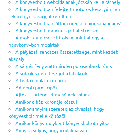
A könyvesbolt weboldalának jócskán kell a tárhely
A könyvesboltban felejtett motoros kesztyűm, ami
rekord gyorsasággal került elő
A könyvesboltban láttam meg álmaim kanapéágyát
A könyvesbolti munka is járhat stresszel
A mobil gumicsere itt olyan, mint ahogy a
nagykönyvben megírták
A pályázati rendszer összetettsége, mint kezdeti
akadály
A sárgás fény alatt minden porosabbnak tűnik
A sok ülés nem tesz jót a lábaknak
A teafa illóolaj ezer arca
Admonti piros cipők
Ajtók – történetet mesélnek rólunk
Amikor a ház koronája készül
Amikor annyira szereted az olvasást, hogy
könyvesbolt mellé költözöl
Amikor könyvmolyként könyvesboltot nyitsz
Annyira súlyos, hogy irodalma van