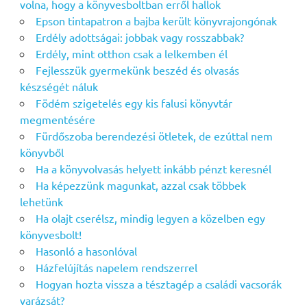
volna, hogy a könyvesboltban erről hallok
Epson tintapatron a bajba került könyvrajongónak
Erdély adottságai: jobbak vagy rosszabbak?
Erdély, mint otthon csak a lelkemben él
Fejlesszük gyermekünk beszéd és olvasás
készségét náluk
Födém szigetelés egy kis falusi könyvtár
megmentésére
Fürdőszoba berendezési ötletek, de ezúttal nem
könyvből
Ha a könyvolvasás helyett inkább pénzt keresnél
Ha képezzünk magunkat, azzal csak többek
lehetünk
Ha olajt cserélsz, mindig legyen a közelben egy
könyvesbolt!
Hasonló a hasonlóval
Házfelújítás napelem rendszerrel
Hogyan hozta vissza a tésztagép a családi vacsorák
varázsát?