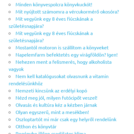
Minden könyvespolcra könyvkuckót!
Mit nyújtott számomra a vércukormérő okosóra?
Mit vegyünk egy 8 éves fiúcskának a
születésnapjára?
Mit vegyünk egy 8 éves fiúcskának a
születésnapjára?
Mostantól motoron is szállítom a könyveket
Napelemfarm befektetés egy virágföldön? Igen!
Nehezen ment a felismerés, hogy alkoholista
vagyok
Nem kell katalógusokat olvasnunk a vitamin
rendelésünkhöz
Nemzeti kincsünk az erdélyi kopó
Nézd meg jól, milyen futócipőt veszel!
Olvasás és kultúra kéz a kézben járnak
Olyan egyszerű, mint a mesékben!
Oszloptartót mi már csak egy helyről rendelünk
Otthon és könyvtár
Regénybe illően csodálatos klíma