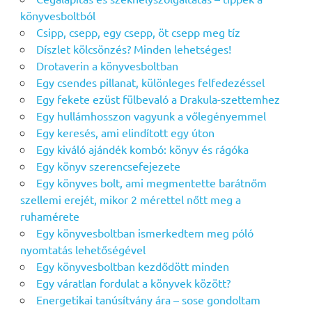
könyvesboltból
Csipp, csepp, egy csepp, öt csepp meg tíz
Díszlet kölcsönzés? Minden lehetséges!
Drotaverin a könyvesboltban
Egy csendes pillanat, különleges felfedezéssel
Egy fekete ezüst fülbevaló a Drakula-szettemhez
Egy hullámhosszon vagyunk a vőlegényemmel
Egy keresés, ami elindított egy úton
Egy kiváló ajándék kombó: könyv és rágóka
Egy könyv szerencsefejezete
Egy könyves bolt, ami megmentette barátnőm
szellemi erejét, mikor 2 mérettel nőtt meg a
ruhamérete
Egy könyvesboltban ismerkedtem meg póló
nyomtatás lehetőségével
Egy könyvesboltban kezdődött minden
Egy váratlan fordulat a könyvek között?
Energetikai tanúsítvány ára – sose gondoltam