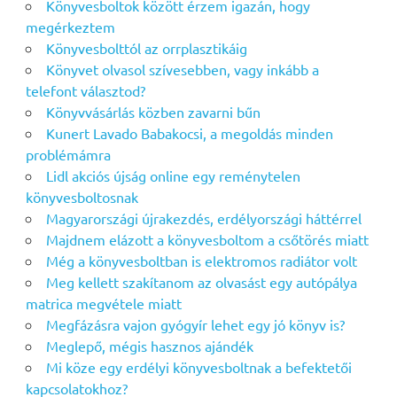
Könyvesboltok között érzem igazán, hogy
megérkeztem
Könyvesbolttól az orrplasztikáig
Könyvet olvasol szívesebben, vagy inkább a
telefont választod?
Könyvvásárlás közben zavarni bűn
Kunert Lavado Babakocsi, a megoldás minden
problémámra
Lidl akciós újság online egy reménytelen
könyvesboltosnak
Magyarországi újrakezdés, erdélyországi háttérrel
Majdnem elázott a könyvesboltom a csőtörés miatt
Még a könyvesboltban is elektromos radiátor volt
Meg kellett szakítanom az olvasást egy autópálya
matrica megvétele miatt
Megfázásra vajon gyógyír lehet egy jó könyv is?
Meglepő, mégis hasznos ajándék
Mi köze egy erdélyi könyvesboltnak a befektetői
kapcsolatokhoz?