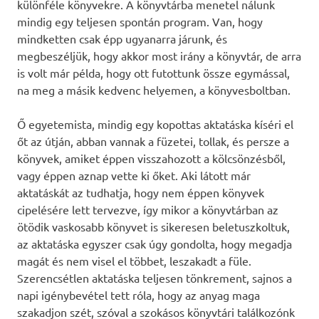
különféle könyvekre. A könyvtárba menetel nálunk
mindig egy teljesen spontán program. Van, hogy
mindketten csak épp ugyanarra járunk, és
megbeszéljük, hogy akkor most irány a könyvtár, de arra
is volt már példa, hogy ott futottunk össze egymással,
na meg a másik kedvenc helyemen, a könyvesboltban.
Ő egyetemista, mindig egy kopottas aktatáska kíséri el
őt az útján, abban vannak a füzetei, tollak, és persze a
könyvek, amiket éppen visszahozott a kölcsönzésből,
vagy éppen aznap vette ki őket. Aki látott már
aktatáskát az tudhatja, hogy nem éppen könyvek
cipelésére lett tervezve, így mikor a könyvtárban az
ötödik vaskosabb könyvet is sikeresen beletuszkoltuk,
az aktatáska egyszer csak úgy gondolta, hogy megadja
magát és nem visel el többet, leszakadt a füle.
Szerencsétlen aktatáska teljesen tönkrement, sajnos a
napi igénybevétel tett róla, hogy az anyag maga
szakadjon szét, szóval a szokásos könyvtári találkozónk