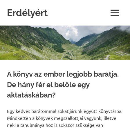
Skip
to
Erdélyért
MENU
content
blog
A könyv az ember legjobb barátja.
De hány fér el belőle egy
aktatáskában?
Egy kedves barátommal sokat járunk együtt könyvtárba.
Mindketten a könyvek megszállottjai vagyunk, illetve
neki a tanulmányaihoz is sokszor szüksége van