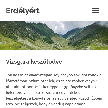
Skip
to
Erdélyért
MENU
content
blog
Vizsgára készülődve
Jön lassan az államvizsgám, így nagyon sok időt töltök a
könyvtárban. Szinte ott élek, és szinte többet vagyok
ott, mint otthon. Múltkor éppen egy könyvbe voltam
belemerülve, amikor elkaptam egy érdekes
beszélgetést a könyvtáros, és egy vendég között. Éppen
arról beszélgettek, hogy a vendég napelemmel