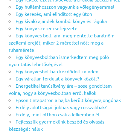
Egy hullámhosszon vagyunk a vőlegényemmel
Egy keresés, ami elindított egy úton
Egy kiváló ajándék kombó: könyv és rágóka
Egy könyv szerencsefejezete
Egy könyves bolt, ami megmentette barátnőm
szellemi erejét, mikor 2 mérettel nőtt meg a
ruhamérete
Egy könyvesboltban ismerkedtem meg póló
nyomtatás lehetőségével
Egy könyvesboltban kezdődött minden
Egy váratlan fordulat a könyvek között?
Energetikai tanúsítvány ára – sose gondoltam
volna, hogy a könyvesboltban erről hallok
Epson tintapatron a bajba került könyvrajongónak
Erdély adottságai: jobbak vagy rosszabbak?
Erdély, mint otthon csak a lelkemben él
Fejlesszük gyermekünk beszéd és olvasás
készségét náluk