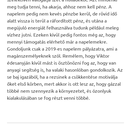
meg tudja tenni, ha akarja, ahhoz nem kell pénz. A
napelem pedig nem kevés pénzbe kerül, de rövid idő
alatt vissza is terül a ráfordított pénz, és utána a
megújuló energiát felhasználva tudunk például meleg
vízhez jutni. Ezeken kívül pedig fontos még az, hogy
mennyi támogatás elérhető már a napelemekre.
Gondoljunk csak a 2019-es napelem pályázatra, ami a
magánszemélyeknek szól. Remélem, hogy Viktor
édesanyján kívül mást is ösztönözni fog az, hogy van
anyagi segítség is, ha valaki hasonlóban gondolkozik. Az
se baj igazából, ha a rezsinek a csökkentése motiválja
őket első körben, mert akkor is ott lesz az, hogy gázzal
többé nem szennyezik a környezetet, és ózonlyuk
kialakulásában se fog részt venni többé.