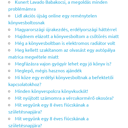
Kunert Lavado Babakocsi, a megoldás minden
problémámra
Lidl akciós újság online egy reménytelen
könyvesboltosnak
Magyarországi újrakezdés, erdélyországi háttérrel
Majdnem elázott a könyvesboltom a csőtörés miatt
Még a könyvesboltban is elektromos radiátor volt
Meg kellett szakítanom az olvasást egy autópálya
matrica megvétele miatt
Megfázásra vajon gyógyír lehet egy jó könyv is?
Meglepő, mégis hasznos ajándék
Mi köze egy erdélyi könyvesboltnak a befektetői
kapcsolatokhoz?
Minden könyvespolcra könyvkuckót!
Mit nyújtott számomra a vércukormérő okosóra?
Mit vegyünk egy 8 éves fiúcskának a
születésnapjára?
Mit vegyünk egy 8 éves fiúcskának a
születésnapjára?