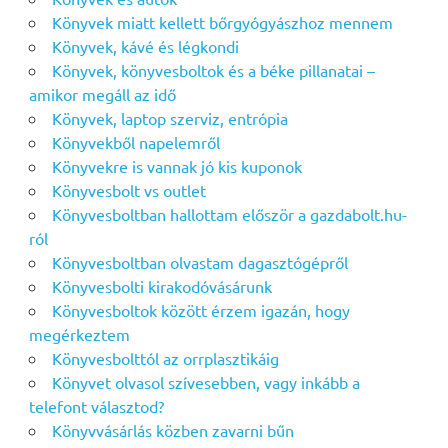
Könyvek miatt kellett bőrgyógyászhoz mennem
Könyvek, kávé és légkondi
Könyvek, könyvesboltok és a béke pillanatai –
amikor megáll az idő
Könyvek, laptop szerviz, entrópia
Könyvekből napelemről
Könyvekre is vannak jó kis kuponok
Könyvesbolt vs outlet
Könyvesboltban hallottam először a gazdabolt.hu-
ról
Könyvesboltban olvastam dagasztógépről
Könyvesbolti kirakodóvásárunk
Könyvesboltok között érzem igazán, hogy
megérkeztem
Könyvesbolttól az orrplasztikáig
Könyvet olvasol szívesebben, vagy inkább a
telefont választod?
Könyvvásárlás közben zavarni bűn