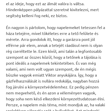
el az ideje, hogy ezt az álmát valóra is váltsa.
Mindenképpen pályázattal szeretné kivitelezni, mert
segítség kelleni fog neki, ez biztos.
Én nagyon is pártolom, hogy napelemeket tetessen fel a
háza tetejére, mivel tökéletes erre a tető felülete és
mérete. Arra gondolok itt, hogy a garázsra pont jól
elférne pár elem, annak a tetejét ráadásul nem is olyan
rég cseréltette le. Ezen kívül, ami talán a legfontosabb
szempont az összes közül, hogy a tetőnek a tájolása is
pont ideális a napelemek tekintetében. És van még
valami, ami nem volt ugyan szempont, de én mégis
büszke vagyok emiatt Viktor anyukájára. Így, hogy a
gázfelhasználását is nullára redukálja, nagyban hozzá
fog járulni a környezetvédelemhez. Ez pedig pénzen
nem megvehető, és én azon a véleményen vagyok,
hogy soha nem késő elkezdeni környezettudatosan élni.
Persze, a napelem más téma, mint mondjuk az, ha valaki
szelektíven válogatja szét a hulladékot. Azt mindenki