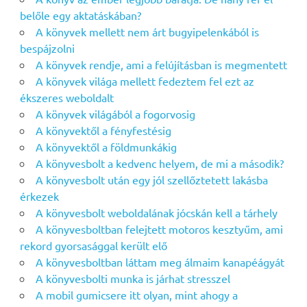
belőle egy aktatáskában?
A könyvek mellett nem árt bugyipelenkából is
bespájzolni
A könyvek rendje, ami a felújításban is megmentett
A könyvek világa mellett fedeztem fel ezt az
ékszeres weboldalt
A könyvek világából a fogorvosig
A könyvektől a fényfestésig
A könyvektől a földmunkákig
A könyvesbolt a kedvenc helyem, de mi a második?
A könyvesbolt után egy jól szellőztetett lakásba
érkezek
A könyvesbolt weboldalának jócskán kell a tárhely
A könyvesboltban felejtett motoros kesztyűm, ami
rekord gyorsasággal került elő
A könyvesboltban láttam meg álmaim kanapéágyát
A könyvesbolti munka is járhat stresszel
A mobil gumicsere itt olyan, mint ahogy a