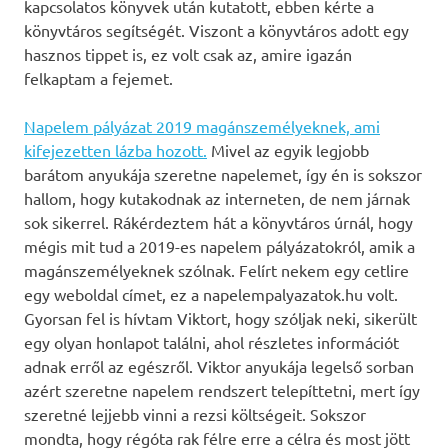
kapcsolatos könyvek után kutatott, ebben kérte a
könyvtáros segítségét. Viszont a könyvtáros adott egy
hasznos tippet is, ez volt csak az, amire igazán
felkaptam a fejemet.
Napelem pályázat 2019 magánszemélyeknek, ami
kifejezetten lázba hozott.
Mivel az egyik legjobb
barátom anyukája szeretne napelemet, így én is sokszor
hallom, hogy kutakodnak az interneten, de nem járnak
sok sikerrel. Rákérdeztem hát a könyvtáros úrnál, hogy
mégis mit tud a 2019-es napelem pályázatokról, amik a
magánszemélyeknek szólnak. Felírt nekem egy cetlire
egy weboldal címet, ez a napelempalyazatok.hu volt.
Gyorsan fel is hívtam Viktort, hogy szóljak neki, sikerült
egy olyan honlapot találni, ahol részletes információt
adnak erről az egészről. Viktor anyukája legelső sorban
azért szeretne napelem rendszert telepíttetni, mert így
szeretné lejjebb vinni a rezsi költségeit. Sokszor
mondta, hogy régóta rak félre erre a célra és most jött