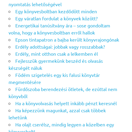
nyomtatás lehetőségével
Egy könyvesboltban kezdődött minden
Egy váratlan fordulat a könyvek között?
Energetikai tanúsítvány ára – sose gondoltam
volna, hogy a könyvesboltban erről hallok
Epson tintapatron a bajba került könyvrajongónak
Erdély adottságai: jobbak vagy rosszabbak?
Erdély, mint otthon csak a lelkemben él
Fejlesszük gyermekünk beszéd és olvasás
készségét náluk
Födém szigetelés egy kis falusi könyvtár
megmentésére
Fürdőszoba berendezési ötletek, de ezúttal nem
könyvből
Ha a könyvolvasás helyett inkább pénzt keresnél
Ha képezzünk magunkat, azzal csak többek
lehetünk
Ha olajt cserélsz, mindig legyen a közelben egy
könyvesbolt!