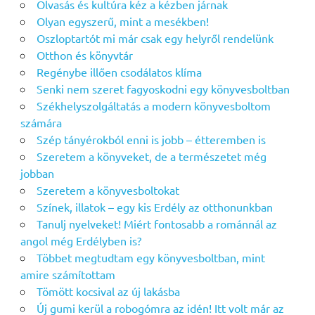
Olvasás és kultúra kéz a kézben járnak
Olyan egyszerű, mint a mesékben!
Oszloptartót mi már csak egy helyről rendelünk
Otthon és könyvtár
Regénybe illően csodálatos klíma
Senki nem szeret fagyoskodni egy könyvesboltban
Székhelyszolgáltatás a modern könyvesboltom
számára
Szép tányérokból enni is jobb – étteremben is
Szeretem a könyveket, de a természetet még
jobban
Szeretem a könyvesboltokat
Színek, illatok – egy kis Erdély az otthonunkban
Tanulj nyelveket! Miért fontosabb a románnál az
angol még Erdélyben is?
Többet megtudtam egy könyvesboltban, mint
amire számítottam
Tömött kocsival az új lakásba
Új gumi kerül a robogómra az idén! Itt volt már az