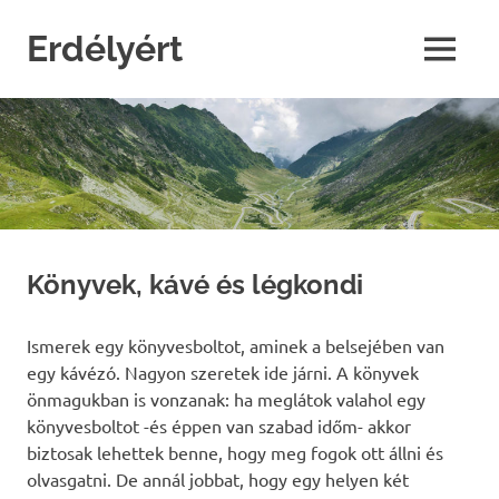
Skip
to
Erdélyért
MENU
content
blog
Könyvek, kávé és légkondi
Ismerek egy könyvesboltot, aminek a belsejében van
egy kávézó. Nagyon szeretek ide járni. A könyvek
önmagukban is vonzanak: ha meglátok valahol egy
könyvesboltot -és éppen van szabad időm- akkor
biztosak lehettek benne, hogy meg fogok ott állni és
olvasgatni. De annál jobbat, hogy egy helyen két