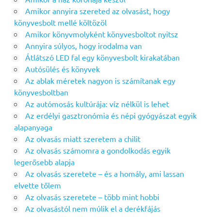
Amikor annyira szereted az olvasást, hogy
könyvesbolt mellé költözöl
Amikor könyvmolyként könyvesboltot nyitsz
Annyira súlyos, hogy irodalma van
Átlátszó LED fal egy könyvesbolt kirakatában
Autósülés és könyvek
Az ablak méretek nagyon is számítanak egy
könyvesboltban
Az autómosás kultúrája: víz nélkül is lehet
Az erdélyi gasztronómia és népi gyógyászat egyik
alapanyaga
Az olvasás miatt szeretem a chilit
Az olvasás számomra a gondolkodás egyik
legerősebb alapja
Az olvasás szeretete – és a homály, ami lassan
elvette tőlem
Az olvasás szeretete – több mint hobbi
Az olvasástól nem múlik el a derékfájás