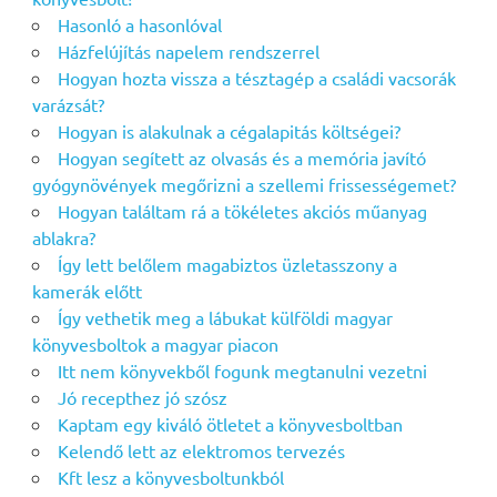
Hasonló a hasonlóval
Házfelújítás napelem rendszerrel
Hogyan hozta vissza a tésztagép a családi vacsorák
varázsát?
Hogyan is alakulnak a cégalapitás költségei?
Hogyan segített az olvasás és a memória javító
gyógynövények megőrizni a szellemi frissességemet?
Hogyan találtam rá a tökéletes akciós műanyag
ablakra?
Így lett belőlem magabiztos üzletasszony a
kamerák előtt
Így vethetik meg a lábukat külföldi magyar
könyvesboltok a magyar piacon
Itt nem könyvekből fogunk megtanulni vezetni
Jó recepthez jó szósz
Kaptam egy kiváló ötletet a könyvesboltban
Kelendő lett az elektromos tervezés
Kft lesz a könyvesboltunkból