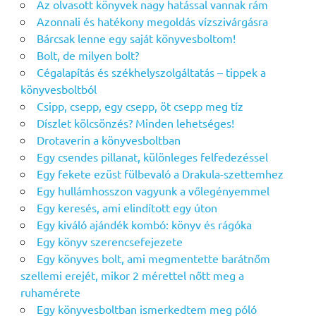
Az olvasott könyvek nagy hatással vannak rám
Azonnali és hatékony megoldás vízszivárgásra
Bárcsak lenne egy saját könyvesboltom!
Bolt, de milyen bolt?
Cégalapítás és székhelyszolgáltatás – tippek a
könyvesboltból
Csipp, csepp, egy csepp, öt csepp meg tíz
Díszlet kölcsönzés? Minden lehetséges!
Drotaverin a könyvesboltban
Egy csendes pillanat, különleges felfedezéssel
Egy fekete ezüst fülbevaló a Drakula-szettemhez
Egy hullámhosszon vagyunk a vőlegényemmel
Egy keresés, ami elindított egy úton
Egy kiváló ajándék kombó: könyv és rágóka
Egy könyv szerencsefejezete
Egy könyves bolt, ami megmentette barátnőm
szellemi erejét, mikor 2 mérettel nőtt meg a
ruhamérete
Egy könyvesboltban ismerkedtem meg póló