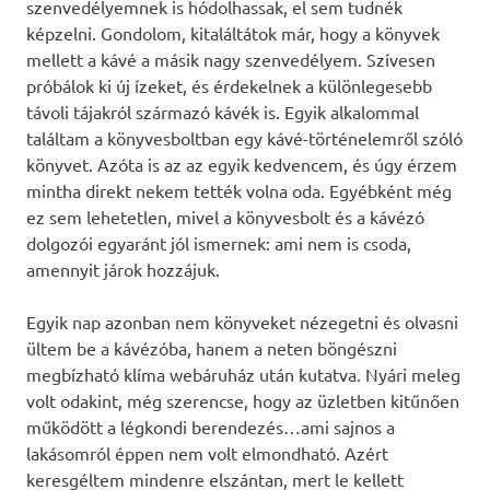
szenvedélyemnek is hódolhassak, el sem tudnék
képzelni. Gondolom, kitaláltátok már, hogy a könyvek
mellett a kávé a másik nagy szenvedélyem. Szívesen
próbálok ki új ízeket, és érdekelnek a különlegesebb
távoli tájakról származó kávék is. Egyik alkalommal
találtam a könyvesboltban egy kávé-történelemről szóló
könyvet. Azóta is az az egyik kedvencem, és úgy érzem
mintha direkt nekem tették volna oda. Egyébként még
ez sem lehetetlen, mivel a könyvesbolt és a kávézó
dolgozói egyaránt jól ismernek: ami nem is csoda,
amennyit járok hozzájuk.
Egyik nap azonban nem könyveket nézegetni és olvasni
ültem be a kávézóba, hanem a neten böngészni
megbízható klíma webáruház után kutatva. Nyári meleg
volt odakint, még szerencse, hogy az üzletben kitűnően
működött a légkondi berendezés…ami sajnos a
lakásomról éppen nem volt elmondható. Azért
keresgéltem mindenre elszántan, mert le kellett