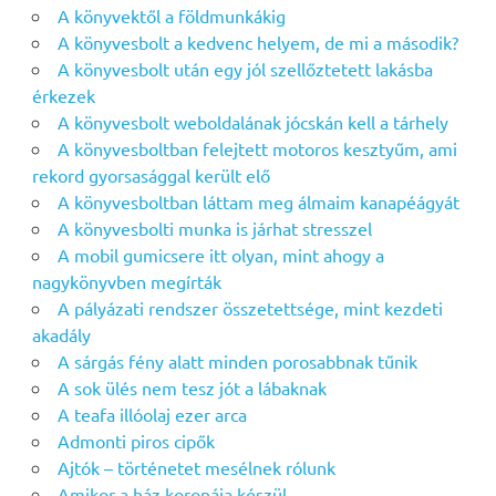
A könyvektől a földmunkákig
A könyvesbolt a kedvenc helyem, de mi a második?
A könyvesbolt után egy jól szellőztetett lakásba
érkezek
A könyvesbolt weboldalának jócskán kell a tárhely
A könyvesboltban felejtett motoros kesztyűm, ami
rekord gyorsasággal került elő
A könyvesboltban láttam meg álmaim kanapéágyát
A könyvesbolti munka is járhat stresszel
A mobil gumicsere itt olyan, mint ahogy a
nagykönyvben megírták
A pályázati rendszer összetettsége, mint kezdeti
akadály
A sárgás fény alatt minden porosabbnak tűnik
A sok ülés nem tesz jót a lábaknak
A teafa illóolaj ezer arca
Admonti piros cipők
Ajtók – történetet mesélnek rólunk
Amikor a ház koronája készül