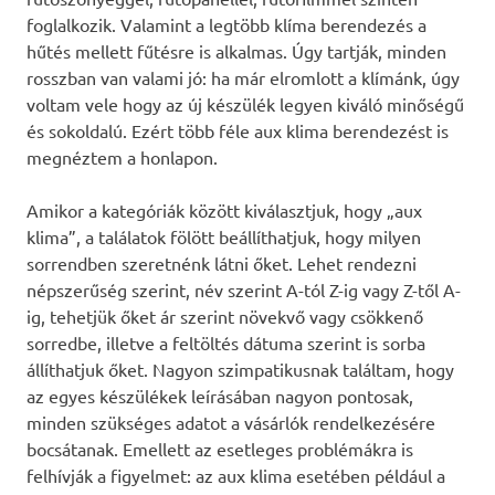
foglalkozik. Valamint a legtöbb klíma berendezés a
hűtés mellett fűtésre is alkalmas. Úgy tartják, minden
rosszban van valami jó: ha már elromlott a klímánk, úgy
voltam vele hogy az új készülék legyen kiváló minőségű
és sokoldalú. Ezért több féle aux klima berendezést is
megnéztem a honlapon.
Amikor a kategóriák között kiválasztjuk, hogy „aux
klima”, a találatok fölött beállíthatjuk, hogy milyen
sorrendben szeretnénk látni őket. Lehet rendezni
népszerűség szerint, név szerint A-tól Z-ig vagy Z-től A-
ig, tehetjük őket ár szerint növekvő vagy csökkenő
sorredbe, illetve a feltöltés dátuma szerint is sorba
állíthatjuk őket. Nagyon szimpatikusnak találtam, hogy
az egyes készülékek leírásában nagyon pontosak,
minden szükséges adatot a vásárlók rendelkezésére
bocsátanak. Emellett az esetleges problémákra is
felhívják a figyelmet: az aux klima esetében például a