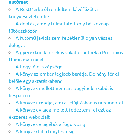
autómat
A BestMarktról rendeltem kávéfőzőt a
könyvesüzletembe
A döntés, amely túlmutatott egy hétköznapi
fűtőeszközön
A futómű javítás sem feltétlenül olyan vészes
dolog…
A gyerekkori kincsek is sokat érhetnek a Procopius
Numizmatikánál
A hegyi élet szépségei
A könyv az ember legjobb barátja. De hány fér el
belőle egy aktatáskában?
A könyvek mellett nem árt bugyipelenkából is
bespájzolni
A könyvek rendje, ami a felújításban is megmentett
A könyvek világa mellett fedeztem fel ezt az
ékszeres weboldalt
A könyvek világából a fogorvosig
A könyvektől a fényfestésig