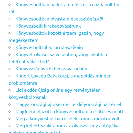
Könyvesboltban hallottam először a gazdabolt.hu-
ról
Könyvesboltban olvastam dagasztógépről
Könyvesbolti kirakodóvásárunk
Könyvesboltok között érzem igazán, hogy
megérkeztem
Könyvesbolttól az orrplasztikáig
Könyvet olvasol szívesebben, vagy inkább a
telefont választod?
Könyvvásárlás közben zavarni bűn
Kunert Lavado Babakocsi, a megoldás minden
problémámra
Lidl akciós újság online egy reménytelen
könyvesboltosnak
Magyarországi újrakezdés, erdélyországi háttérrel
Majdnem elázott a könyvesboltom a csőtörés miatt
Még a könyvesboltban is elektromos radiátor volt
Meg kellett szakítanom az olvasást egy autópálya
matrica megvétele miatt