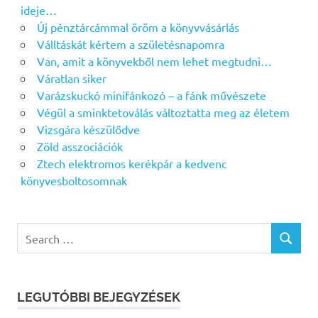
ideje…
Új pénztárcámmal öröm a könyvvásárlás
Válltáskát kértem a születésnapomra
Van, amit a könyvekből nem lehet megtudni…
Váratlan siker
Varázskuckó minifánkozó – a fánk művészete
Végül a sminktetoválás változtatta meg az életem
Vizsgára készülődve
Zöld asszociációk
Ztech elektromos kerékpár a kedvenc
könyvesboltosomnak
Search
SEARCH
for:
LEGUTÓBBI BEJEGYZÉSEK