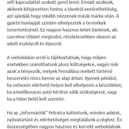
wifi kapcsolattal szokott gond lenni. Emiatt azoknak,
akiknek kifejezetten fontos a távolról vezérelhetőség,
azt ajánlják hogy inkább nézzenek másik márka után. A
gyártó honlapját szintén elhelyezték a termékek
ismertetésénél. Ez nagyon hasznos lehet bárkinek, aki
szeretne többet megtudni, részletesebben olvasni az
adott eszközről és típusról.
A weboldalon arról is tájékoztatnak, hogy milyen
esetekben számíthatunk plusz költségekre, vagyis mik
azok a tényezők, melyek fennállása mellett történő
beszerelés nincs benne az alap árban. Ilyenek például,
ha nehezen elérhető helyre kell elhelyezni a készüléket,
ha emelőkosaras autó bérlése válik szükségessé, vagy
ha a falon belül kell szerelni.
Ha az „Információk” feliratra kattintunk, minden adatot,
nyitvatartást és elérhetőséget megtalálunk a céghez. Én
összességében nagyon hasznos és korrekt weboldalnak