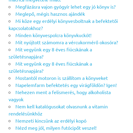
Megfázásra vajon gyógyír lehet egy jó könyv is?
Meglepő, mégis hasznos ajándék
Mi köze egy erdélyi könyvesboltnak a befektetői
kapcsolatokhoz?
Minden könyvespolcra könyvkuckót!
Mit nyújtott számomra a vércukormérő okosóra?
Mit vegyünk egy 8 éves fiúcskának a
születésnapjára?
Mit vegyünk egy 8 éves fiúcskának a
születésnapjára?
Mostantól motoron is szállítom a könyveket
Napelemfarm befektetés egy virágföldön? Igen!
Nehezen ment a felismerés, hogy alkoholista
vagyok
Nem kell katalógusokat olvasnunk a vitamin
rendelésünkhöz
Nemzeti kincsünk az erdélyi kopó
Nézd meg jól, milyen futócipőt veszel!