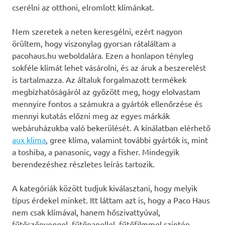
cserélni az otthoni, elromlott klímánkat.
Nem szeretek a neten keresgélni, ezért nagyon
örültem, hogy viszonylag gyorsan rátaláltam a
pacohaus.hu weboldalára. Ezen a honlapon tényleg
sokféle klímát lehet vásárolni, és az áruk a beszerelést
is tartalmazza. Az általuk forgalmazott termékek
megbízhatóságáról az győzött meg, hogy elolvastam
mennyire fontos a számukra a gyártók ellenőrzése és
mennyi kutatás előzni meg az egyes márkák
webáruházukba való bekerülését. A kínálatban elérhető
aux klima
, gree klíma, valamint további gyártók is, mint
a toshiba, a panasonic, vagy a fisher. Mindegyik
berendezéshez részletes leírás tartozik.
A kategóriák között tudjuk kiválasztani, hogy melyik
típus érdekel minket. Itt láttam azt is, hogy a Paco Haus
nem csak klímával, hanem hőszivattyúval,
fűtőszőnyeggel, fűtőpanellel, fűtőfilmmel szintén