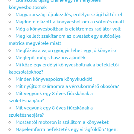
könyvesboltosnak
Magyarországi újrakezdés, erdélyországi háttérrel
Majdnem elázott a könyvesboltom a csőtörés miatt
Még a könyvesboltban is elektromos radiátor volt
Meg kellett szakítanom az olvasást egy autópálya
matrica megvétele miatt
Megfázásra vajon gyógyír lehet egy jó könyv is?
Meglepő, mégis hasznos ajándék
Mi köze egy erdélyi könyvesboltnak a befektetői
kapcsolatokhoz?
Minden könyvespolcra könyvkuckót!
Mit nyújtott számomra a vércukormérő okosóra?
Mit vegyünk egy 8 éves fiúcskának a
születésnapjára?
Mit vegyünk egy 8 éves fiúcskának a
születésnapjára?
Mostantól motoron is szállítom a könyveket
Napelemfarm befektetés egy virágföldön? Igen!