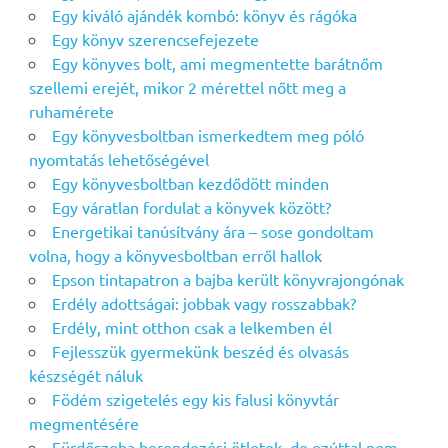
Egy kiváló ajándék kombó: könyv és rágóka
Egy könyv szerencsefejezete
Egy könyves bolt, ami megmentette barátnőm
szellemi erejét, mikor 2 mérettel nőtt meg a
ruhamérete
Egy könyvesboltban ismerkedtem meg póló
nyomtatás lehetőségével
Egy könyvesboltban kezdődött minden
Egy váratlan fordulat a könyvek között?
Energetikai tanúsítvány ára – sose gondoltam
volna, hogy a könyvesboltban erről hallok
Epson tintapatron a bajba került könyvrajongónak
Erdély adottságai: jobbak vagy rosszabbak?
Erdély, mint otthon csak a lelkemben él
Fejlesszük gyermekünk beszéd és olvasás
készségét náluk
Födém szigetelés egy kis falusi könyvtár
megmentésére
Fürdőszoba berendezési ötletek, de ezúttal nem