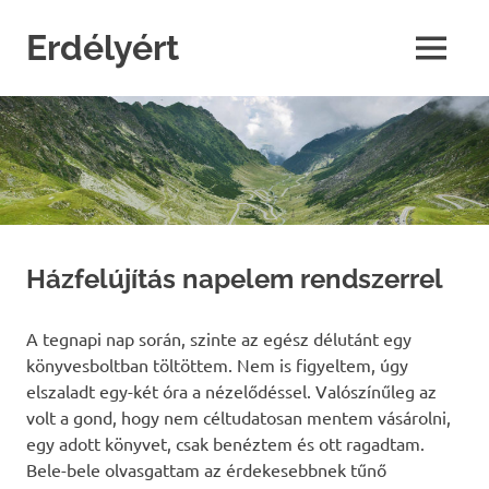
Skip
to
Erdélyért
MENU
content
blog
Házfelújítás napelem rendszerrel
A tegnapi nap során, szinte az egész délutánt egy
könyvesboltban töltöttem. Nem is figyeltem, úgy
elszaladt egy-két óra a nézelődéssel. Valószínűleg az
volt a gond, hogy nem céltudatosan mentem vásárolni,
egy adott könyvet, csak benéztem és ott ragadtam.
Bele-bele olvasgattam az érdekesebbnek tűnő