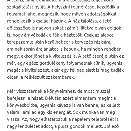
szolgáltatást nyújt. A helyszíni felméréssel kezdődik a
folyamat, ahol megnézik, hogy milyen adottságokkal
rendelkezik a családi házunk. A ház tájolása, a tető
dőlésszöge is nagyon sokat számít, illetve olyan dolgok
is, hogy árnyékolják e fák a háztetőt. Csak az alapos
terepszemle után kerülhet sor a tervezés fázisára,
aminek során árajánlatot is kapunk, ha minden rendben
megy, akkor jöhet a kivitelezés is. A tető cseréje után ez
már, egy egész gördülékeny folyamatnak tűnik, ugyanis
magát a kivitelezést, akár egy fél nap alatt is meg tudják
oldani a felkészült szakemberek.
Már visszatérnék a könyveimhez, de most muszáj
befejezni a házat. Délután azért elmentem megint a
könyvesboltba, ugyanis kávézó is van benne, és kellett
valami, ami ad egy kis energiát. Sok munka van még
vissza. Az, hogy elhatároztuk a napelem telepítését is,
nagy lendületet adott, a plusz gondok mellett. Jól eső