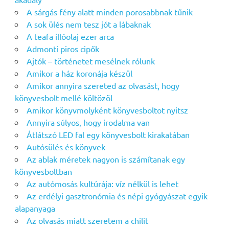
A sárgás fény alatt minden porosabbnak tűnik
A sok ülés nem tesz jót a lábaknak
A teafa illóolaj ezer arca
Admonti piros cipők
Ajtók – történetet mesélnek rólunk
Amikor a ház koronája készül
Amikor annyira szereted az olvasást, hogy
könyvesbolt mellé költözöl
Amikor könyvmolyként könyvesboltot nyitsz
Annyira súlyos, hogy irodalma van
Átlátszó LED fal egy könyvesbolt kirakatában
Autósülés és könyvek
Az ablak méretek nagyon is számítanak egy
könyvesboltban
Az autómosás kultúrája: víz nélkül is lehet
Az erdélyi gasztronómia és népi gyógyászat egyik
alapanyaga
Az olvasás miatt szeretem a chilit