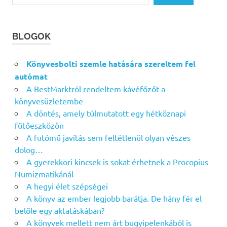
BLOGOK
Könyvesbolti szemle hatására szereltem fel
autómat
A BestMarktról rendeltem kávéfőzőt a
könyvesüzletembe
A döntés, amely túlmutatott egy hétköznapi
fűtőeszközön
A futómű javítás sem feltétlenül olyan vészes
dolog…
A gyerekkori kincsek is sokat érhetnek a Procopius
Numizmatikánál
A hegyi élet szépségei
A könyv az ember legjobb barátja. De hány fér el
belőle egy aktatáskában?
A könyvek mellett nem árt bugyipelenkából is