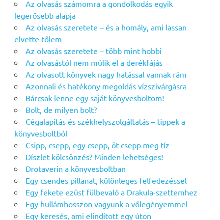
Az olvasás számomra a gondolkodás egyik
legerősebb alapja
Az olvasás szeretete – és a homály, ami lassan
elvette tőlem
Az olvasás szeretete – több mint hobbi
Az olvasástól nem múlik el a derékfájás
Az olvasott könyvek nagy hatással vannak rám
Azonnali és hatékony megoldás vízszivárgásra
Bárcsak lenne egy saját könyvesboltom!
Bolt, de milyen bolt?
Cégalapítás és székhelyszolgáltatás – tippek a
könyvesboltból
Csipp, csepp, egy csepp, öt csepp meg tíz
Díszlet kölcsönzés? Minden lehetséges!
Drotaverin a könyvesboltban
Egy csendes pillanat, különleges felfedezéssel
Egy fekete ezüst fülbevaló a Drakula-szettemhez
Egy hullámhosszon vagyunk a vőlegényemmel
Egy keresés, ami elindított egy úton