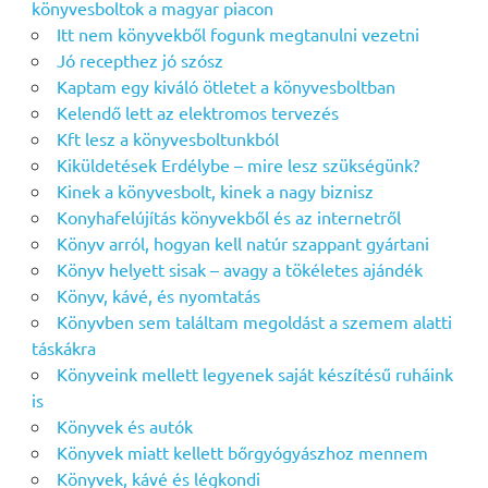
könyvesboltok a magyar piacon
Itt nem könyvekből fogunk megtanulni vezetni
Jó recepthez jó szósz
Kaptam egy kiváló ötletet a könyvesboltban
Kelendő lett az elektromos tervezés
Kft lesz a könyvesboltunkból
Kiküldetések Erdélybe – mire lesz szükségünk?
Kinek a könyvesbolt, kinek a nagy biznisz
Konyhafelújítás könyvekből és az internetről
Könyv arról, hogyan kell natúr szappant gyártani
Könyv helyett sisak – avagy a tökéletes ajándék
Könyv, kávé, és nyomtatás
Könyvben sem találtam megoldást a szemem alatti
táskákra
Könyveink mellett legyenek saját készítésű ruháink
is
Könyvek és autók
Könyvek miatt kellett bőrgyógyászhoz mennem
Könyvek, kávé és légkondi