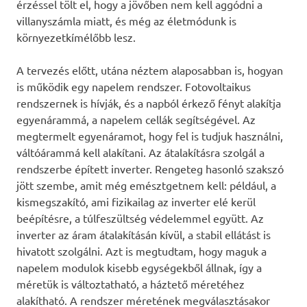
érzéssel tölt el, hogy a jövőben nem kell aggódni a
villanyszámla miatt, és még az életmódunk is
környezetkímélőbb lesz.
A tervezés előtt, utána néztem alaposabban is, hogyan
is működik egy napelem rendszer. Fotovoltaikus
rendszernek is hívják, és a napból érkező fényt alakítja
egyenárammá, a napelem cellák segítségével. Az
megtermelt egyenáramot, hogy fel is tudjuk használni,
váltóárammá kell alakítani. Az átalakításra szolgál a
rendszerbe épített inverter. Rengeteg hasonló szakszó
jött szembe, amit még emésztgetnem kell: például, a
kismegszakító, ami fizikailag az inverter elé kerül
beépítésre, a túlfeszültség védelemmel együtt. Az
inverter az áram átalakításán kívül, a stabil ellátást is
hivatott szolgálni. Azt is megtudtam, hogy maguk a
napelem modulok kisebb egységekből állnak, így a
méretük is változtatható, a háztető méretéhez
alakítható. A rendszer méretének megválasztásakor