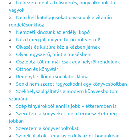
Nehezen ment a felismerés, hogy alkoholista
vagyok
Nem kell katalógusokat olvasnunk a vitamin
rendelésünkhöz
Nemzeti kincsünk az erdélyi kopó
Nézd meg jól, milyen futócipőt veszel!
Olvasás és kultúra kéz a kézben járnak
Olyan egyszerű, mint a mesékben!
Oszloptartót mi már csak egy helyről rendelünk
Otthon és könyvtár
Regénybe illően csodálatos klíma
Senki nem szeret fagyoskodni egy könyvesboltban
Székhelyszolgáltatás a modern könyvesboltom
számára
Szép tányérokból enni is jobb – étteremben is
Szeretem a könyveket, de a természetet még
jobban
Szeretem a könyvesboltokat
Színek, illatok – egy kis Erdély az otthonunkban