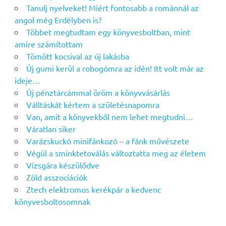
Tanulj nyelveket! Miért fontosabb a románnál az
angol még Erdélyben is?
Többet megtudtam egy könyvesboltban, mint
amire számítottam
Tömött kocsival az új lakásba
Új gumi kerül a robogómra az idén! Itt volt már az
ideje…
Új pénztárcámmal öröm a könyvvásárlás
Válltáskát kértem a születésnapomra
Van, amit a könyvekből nem lehet megtudni…
Váratlan siker
Varázskuckó minifánkozó – a fánk művészete
Végül a sminktetoválás változtatta meg az életem
Vizsgára készülődve
Zöld asszociációk
Ztech elektromos kerékpár a kedvenc
könyvesboltosomnak