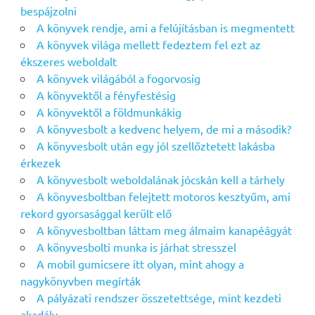
bespájzolni
A könyvek rendje, ami a felújításban is megmentett
A könyvek világa mellett fedeztem fel ezt az
ékszeres weboldalt
A könyvek világából a fogorvosig
A könyvektől a fényfestésig
A könyvektől a földmunkákig
A könyvesbolt a kedvenc helyem, de mi a második?
A könyvesbolt után egy jól szellőztetett lakásba
érkezek
A könyvesbolt weboldalának jócskán kell a tárhely
A könyvesboltban felejtett motoros kesztyűm, ami
rekord gyorsasággal került elő
A könyvesboltban láttam meg álmaim kanapéágyát
A könyvesbolti munka is járhat stresszel
A mobil gumicsere itt olyan, mint ahogy a
nagykönyvben megírták
A pályázati rendszer összetettsége, mint kezdeti
akadály