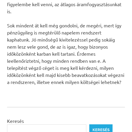
figyelembe kell venni, az átlagos áramfogyasztásunkat
is.
Sok mindent át kell még gondolni, de megéri, mert így
pénzügyileg is megtérülő napelem rendszert
kaphatunk. Jó minőségű kivitelezéssel pedig sokáig
nem lesz vele gond, de az is igaz, hogy bizonyos
időközönként karban kell tartani. Érdemes
leellenőriztetni, hogy minden rendben van e. A
telepítést végző céget is meg kell kérdezni, milyen
időközönként kell majd kisebb beavatkozásokat végezni
a rendszeren, illetve ennek milyen költségei lehetnek?
Keresés
KERESÉS