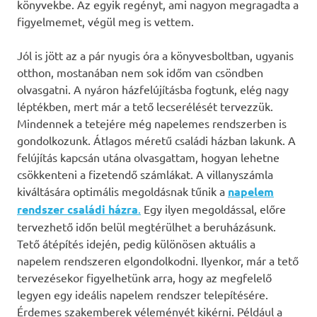
könyvekbe. Az egyik regényt, ami nagyon megragadta a
figyelmemet, végül meg is vettem.
Jól is jött az a pár nyugis óra a könyvesboltban, ugyanis
otthon, mostanában nem sok időm van csöndben
olvasgatni. A nyáron házfelújításba fogtunk, elég nagy
léptékben, mert már a tető lecserélését tervezzük.
Mindennek a tetejére még napelemes rendszerben is
gondolkozunk. Átlagos méretű családi házban lakunk. A
felújítás kapcsán utána olvasgattam, hogyan lehetne
csökkenteni a fizetendő számlákat. A villanyszámla
kiváltására optimális megoldásnak tűnik a
napelem
rendszer családi házra
.
Egy ilyen megoldással, előre
tervezhető időn belül megtérülhet a beruházásunk.
Tető átépítés idején, pedig különösen aktuális a
napelem rendszeren elgondolkodni. Ilyenkor, már a tető
tervezésekor figyelhetünk arra, hogy az megfelelő
legyen egy ideális napelem rendszer telepítésére.
Érdemes szakemberek véleményét kikérni. Például a