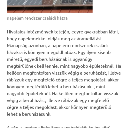
napelem rendszer családi házra
Hivatalos intézmények tetején, egyre gyakrabban látni,
hogy napelemekkel oldják meg az áramellátást.
Manapság azonban, a napelem rendszerek családi
házakra is könnyen megoldhatóak. Egy ilyen kisebb
méretű, egyedi beruházásnak is ugyanúgy
megtérülőnek kell lennie, mint nagyobb épületeknél. Ha
kellően megfontoltan visszük végig a beruházást, illetve
rábízzuk egy megfelelő cégre a teljes megoldást, akkor
könnyen megtérülő lehet a beruházásunk. , mint
nagyobb épületeknél. Ha kellően megfontoltan visszük
végig a beruházást, illetve rábízzuk egy megfelelő
cégre a teljes megoldást, akkor könnyen megtérülő
lehet a beruházásunk.
A cég is, aminek linkeltem a weboldalát, teljes körű