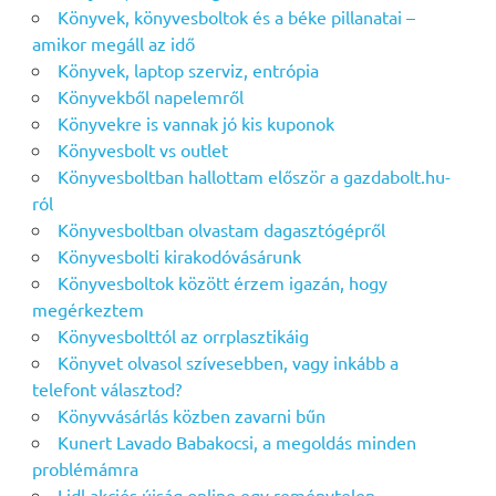
Könyvek, könyvesboltok és a béke pillanatai –
amikor megáll az idő
Könyvek, laptop szerviz, entrópia
Könyvekből napelemről
Könyvekre is vannak jó kis kuponok
Könyvesbolt vs outlet
Könyvesboltban hallottam először a gazdabolt.hu-
ról
Könyvesboltban olvastam dagasztógépről
Könyvesbolti kirakodóvásárunk
Könyvesboltok között érzem igazán, hogy
megérkeztem
Könyvesbolttól az orrplasztikáig
Könyvet olvasol szívesebben, vagy inkább a
telefont választod?
Könyvvásárlás közben zavarni bűn
Kunert Lavado Babakocsi, a megoldás minden
problémámra
Lidl akciós újság online egy reménytelen