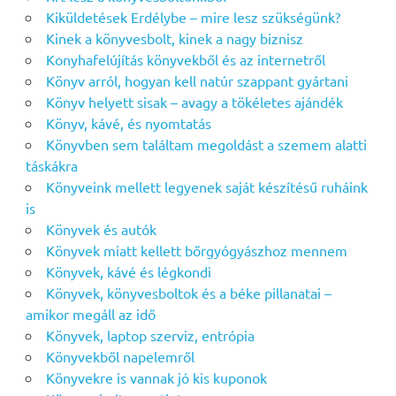
Kiküldetések Erdélybe – mire lesz szükségünk?
Kinek a könyvesbolt, kinek a nagy biznisz
Konyhafelújítás könyvekből és az internetről
Könyv arról, hogyan kell natúr szappant gyártani
Könyv helyett sisak – avagy a tökéletes ajándék
Könyv, kávé, és nyomtatás
Könyvben sem találtam megoldást a szemem alatti
táskákra
Könyveink mellett legyenek saját készítésű ruháink
is
Könyvek és autók
Könyvek miatt kellett bőrgyógyászhoz mennem
Könyvek, kávé és légkondi
Könyvek, könyvesboltok és a béke pillanatai –
amikor megáll az idő
Könyvek, laptop szerviz, entrópia
Könyvekből napelemről
Könyvekre is vannak jó kis kuponok