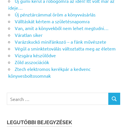
Új gumi kerül a robogómra az idén! Itt volt már az
ideje…
Új pénztárcámmal öröm a könyvvásárlás
Válltáskát kértem a születésnapomra
Van, amit a könyvekből nem lehet megtudni…
Váratlan siker
Varázskuckó minifánkozó – a fánk művészete
Végül a sminktetoválás változtatta meg az életem
Vizsgára készülődve
Zöld asszociációk
Ztech elektromos kerékpár a kedvenc
könyvesboltosomnak
Search
SEARCH
for:
LEGUTÓBBI BEJEGYZÉSEK