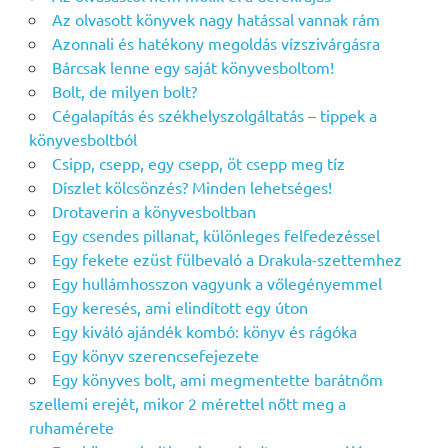
Az olvasott könyvek nagy hatással vannak rám
Azonnali és hatékony megoldás vízszivárgásra
Bárcsak lenne egy saját könyvesboltom!
Bolt, de milyen bolt?
Cégalapítás és székhelyszolgáltatás – tippek a
könyvesboltból
Csipp, csepp, egy csepp, öt csepp meg tíz
Díszlet kölcsönzés? Minden lehetséges!
Drotaverin a könyvesboltban
Egy csendes pillanat, különleges felfedezéssel
Egy fekete ezüst fülbevaló a Drakula-szettemhez
Egy hullámhosszon vagyunk a vőlegényemmel
Egy keresés, ami elindított egy úton
Egy kiváló ajándék kombó: könyv és rágóka
Egy könyv szerencsefejezete
Egy könyves bolt, ami megmentette barátnőm
szellemi erejét, mikor 2 mérettel nőtt meg a
ruhamérete