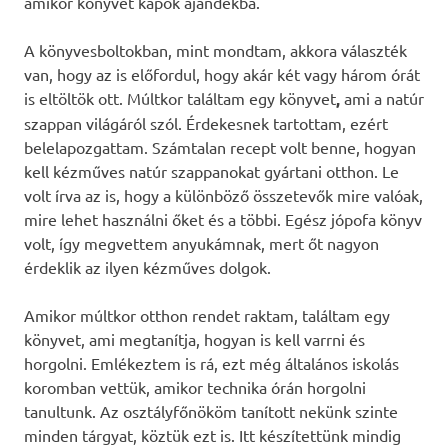
amikor könyvet kapok ajándékba.
A könyvesboltokban, mint mondtam, akkora választék
van, hogy az is előfordul, hogy akár két vagy három órát
is eltöltök ott. Múltkor találtam egy könyvet
,
ami a natúr
szappan világáról szól. Érdekesnek tartottam, ezért
belelapozgattam. Számtalan recept volt benne, hogyan
kell kézműves natúr szappanokat gyártani otthon. Le
volt írva az is, hogy a különböző összetevők mire valóak,
mire lehet használni őket és a többi. Egész jópofa könyv
volt, így megvettem anyukámnak, mert őt nagyon
érdeklik az ilyen kézműves dolgok.
Amikor múltkor otthon rendet raktam, találtam egy
könyvet, ami megtanítja, hogyan is kell varrni és
horgolni. Emlékeztem is rá, ezt még általános iskolás
koromban vettük, amikor technika órán horgolni
tanultunk. Az osztályfőnököm tanított nekünk szinte
minden tárgyat, köztük ezt is. Itt készítettünk mindig