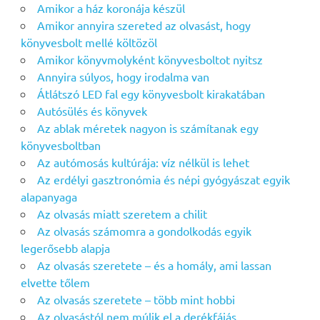
Amikor a ház koronája készül
Amikor annyira szereted az olvasást, hogy
könyvesbolt mellé költözöl
Amikor könyvmolyként könyvesboltot nyitsz
Annyira súlyos, hogy irodalma van
Átlátszó LED fal egy könyvesbolt kirakatában
Autósülés és könyvek
Az ablak méretek nagyon is számítanak egy
könyvesboltban
Az autómosás kultúrája: víz nélkül is lehet
Az erdélyi gasztronómia és népi gyógyászat egyik
alapanyaga
Az olvasás miatt szeretem a chilit
Az olvasás számomra a gondolkodás egyik
legerősebb alapja
Az olvasás szeretete – és a homály, ami lassan
elvette tőlem
Az olvasás szeretete – több mint hobbi
Az olvasástól nem múlik el a derékfájás