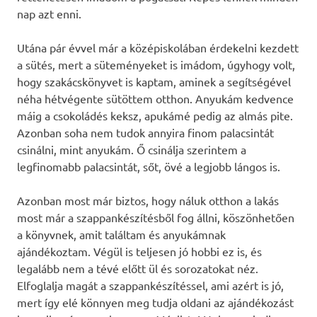
nap azt enni.
Utána pár évvel már a középiskolában érdekelni kezdett
a sütés, mert a süteményeket is imádom, úgyhogy volt,
hogy szakácskönyvet is kaptam, aminek a segítségével
néha hétvégente sütöttem otthon. Anyukám kedvence
máig a csokoládés keksz, apukámé pedig az almás pite.
Azonban soha nem tudok annyira finom palacsintát
csinálni, mint anyukám. Ő csinálja szerintem a
legfinomabb palacsintát, sőt, övé a legjobb lángos is.
Azonban most már biztos, hogy náluk otthon a lakás
most már a szappankészítésből fog állni, köszönhetően
a könyvnek, amit találtam és anyukámnak
ajándékoztam. Végül is teljesen jó hobbi ez is, és
legalább nem a tévé előtt ül és sorozatokat néz.
Elfoglalja magát a szappankészítéssel, ami azért is jó,
mert így elé könnyen meg tudja oldani az ajándékozást