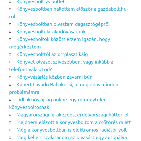
Könyvesbolt vs outlet
Könyvesboltban hallottam először a gazdabolt.hu-
ról
Könyvesboltban olvastam dagasztógépről
Könyvesbolti kirakodóvásárunk
Könyvesboltok között érzem igazán, hogy
megérkeztem
Könyvesbolttól az orrplasztikáig
Könyvet olvasol szívesebben, vagy inkább a
telefont választod?
Könyvvásárlás közben zavarni bűn
Kunert Lavado Babakocsi, a megoldás minden
problémámra
Lidl akciós újság online egy reménytelen
könyvesboltosnak
Magyarországi újrakezdés, erdélyországi háttérrel
Majdnem elázott a könyvesboltom a csőtörés miatt
Még a könyvesboltban is elektromos radiátor volt
Meg kellett szakítanom az olvasást egy autópálya