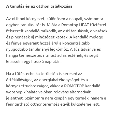
A tanulás és az otthon találkozása
Az otthoni környezet, különösen a nappali, számomra
egyben tanulási tér is. Mióta a Romotop HEAT tűztérrel
felszerelt kandalló működik, az esti tanulások, olvasások
és pihenések új minőséget kaptak. A kandalló melege
és fénye egyaránt hozzájárul a koncentráltabb,
nyugodtabb tanulmányi légkörhöz. A tűz látványa és
hangja természetes ritmust ad az estének, és segít
lelassulni egy hosszú nap után.
Ha a fűtéstechnika területén is keresed az
értékállóságot, az energiahatékonyságot és a
környezettudatosságot, akkor a ROMOTOP kandalló
webshop kínálata valóban releváns alternatívát
jelenthet. Számomra nem csupán egy termék, hanem a
fenntartható otthonteremtés egyik kulcseleme lett.