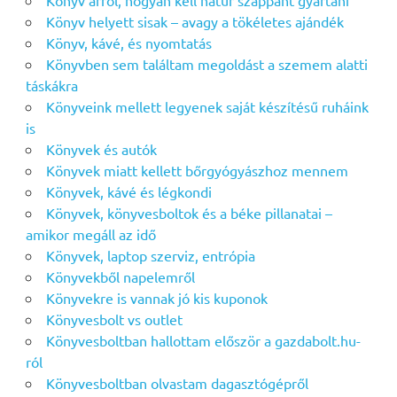
Könyv arról, hogyan kell natúr szappant gyártani
Könyv helyett sisak – avagy a tökéletes ajándék
Könyv, kávé, és nyomtatás
Könyvben sem találtam megoldást a szemem alatti
táskákra
Könyveink mellett legyenek saját készítésű ruháink
is
Könyvek és autók
Könyvek miatt kellett bőrgyógyászhoz mennem
Könyvek, kávé és légkondi
Könyvek, könyvesboltok és a béke pillanatai –
amikor megáll az idő
Könyvek, laptop szerviz, entrópia
Könyvekből napelemről
Könyvekre is vannak jó kis kuponok
Könyvesbolt vs outlet
Könyvesboltban hallottam először a gazdabolt.hu-
ról
Könyvesboltban olvastam dagasztógépről