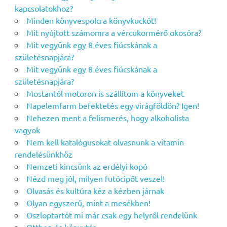
kapcsolatokhoz?
Minden könyvespolcra könyvkuckót!
Mit nyújtott számomra a vércukormérő okosóra?
Mit vegyünk egy 8 éves fiúcskának a
születésnapjára?
Mit vegyünk egy 8 éves fiúcskának a
születésnapjára?
Mostantól motoron is szállítom a könyveket
Napelemfarm befektetés egy virágföldön? Igen!
Nehezen ment a felismerés, hogy alkoholista
vagyok
Nem kell katalógusokat olvasnunk a vitamin
rendelésünkhöz
Nemzeti kincsünk az erdélyi kopó
Nézd meg jól, milyen futócipőt veszel!
Olvasás és kultúra kéz a kézben járnak
Olyan egyszerű, mint a mesékben!
Oszloptartót mi már csak egy helyről rendelünk