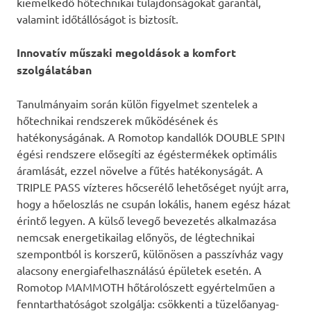
kiemelkedő hőtechnikai tulajdonságokat garantál,
valamint időtállóságot is biztosít.
Innovatív műszaki megoldások a komfort
szolgálatában
Tanulmányaim során külön figyelmet szentelek a
hőtechnikai rendszerek működésének és
hatékonyságának. A Romotop kandallók DOUBLE SPIN
égési rendszere elősegíti az égéstermékek optimális
áramlását, ezzel növelve a fűtés hatékonyságát. A
TRIPLE PASS vízteres hőcserélő lehetőséget nyújt arra,
hogy a hőeloszlás ne csupán lokális, hanem egész házat
érintő legyen. A külső levegő bevezetés alkalmazása
nemcsak energetikailag előnyös, de légtechnikai
szempontból is korszerű, különösen a passzívház vagy
alacsony energiafelhasználású épületek esetén. A
Romotop MAMMOTH hőtárolószett egyértelműen a
fenntarthatóságot szolgálja: csökkenti a tüzelőanyag-