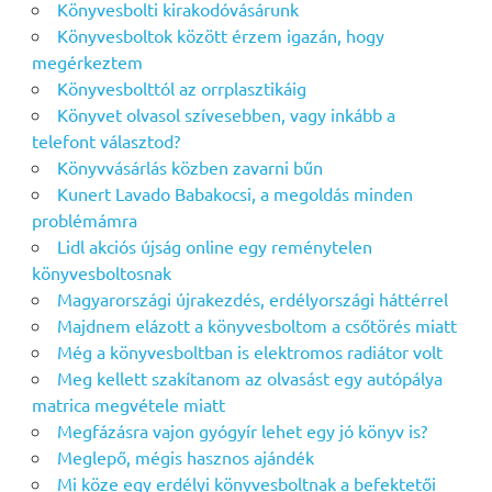
Könyvesbolti kirakodóvásárunk
Könyvesboltok között érzem igazán, hogy
megérkeztem
Könyvesbolttól az orrplasztikáig
Könyvet olvasol szívesebben, vagy inkább a
telefont választod?
Könyvvásárlás közben zavarni bűn
Kunert Lavado Babakocsi, a megoldás minden
problémámra
Lidl akciós újság online egy reménytelen
könyvesboltosnak
Magyarországi újrakezdés, erdélyországi háttérrel
Majdnem elázott a könyvesboltom a csőtörés miatt
Még a könyvesboltban is elektromos radiátor volt
Meg kellett szakítanom az olvasást egy autópálya
matrica megvétele miatt
Megfázásra vajon gyógyír lehet egy jó könyv is?
Meglepő, mégis hasznos ajándék
Mi köze egy erdélyi könyvesboltnak a befektetői