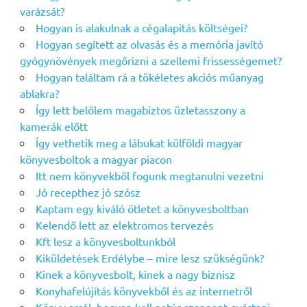
varázsát?
Hogyan is alakulnak a cégalapitás költségei?
Hogyan segített az olvasás és a memória javító
gyógynövények megőrizni a szellemi frissességemet?
Hogyan találtam rá a tökéletes akciós műanyag
ablakra?
Így lett belőlem magabiztos üzletasszony a
kamerák előtt
Így vethetik meg a lábukat külföldi magyar
könyvesboltok a magyar piacon
Itt nem könyvekből fogunk megtanulni vezetni
Jó recepthez jó szósz
Kaptam egy kiváló ötletet a könyvesboltban
Kelendő lett az elektromos tervezés
Kft lesz a könyvesboltunkból
Kiküldetések Erdélybe – mire lesz szükségünk?
Kinek a könyvesbolt, kinek a nagy biznisz
Konyhafelújítás könyvekből és az internetről