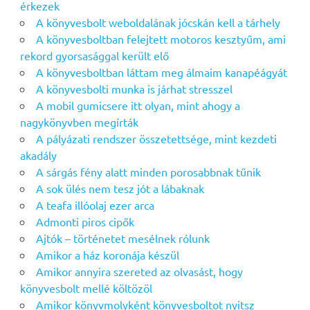
érkezek
A könyvesbolt weboldalának jócskán kell a tárhely
A könyvesboltban felejtett motoros kesztyűm, ami
rekord gyorsasággal került elő
A könyvesboltban láttam meg álmaim kanapéágyát
A könyvesbolti munka is járhat stresszel
A mobil gumicsere itt olyan, mint ahogy a
nagykönyvben megírták
A pályázati rendszer összetettsége, mint kezdeti
akadály
A sárgás fény alatt minden porosabbnak tűnik
A sok ülés nem tesz jót a lábaknak
A teafa illóolaj ezer arca
Admonti piros cipők
Ajtók – történetet mesélnek rólunk
Amikor a ház koronája készül
Amikor annyira szereted az olvasást, hogy
könyvesbolt mellé költözöl
Amikor könyvmolyként könyvesboltot nyitsz