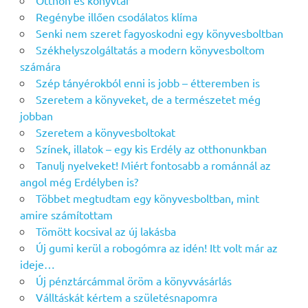
Otthon és könyvtár
Regénybe illően csodálatos klíma
Senki nem szeret fagyoskodni egy könyvesboltban
Székhelyszolgáltatás a modern könyvesboltom
számára
Szép tányérokból enni is jobb – étteremben is
Szeretem a könyveket, de a természetet még
jobban
Szeretem a könyvesboltokat
Színek, illatok – egy kis Erdély az otthonunkban
Tanulj nyelveket! Miért fontosabb a románnál az
angol még Erdélyben is?
Többet megtudtam egy könyvesboltban, mint
amire számítottam
Tömött kocsival az új lakásba
Új gumi kerül a robogómra az idén! Itt volt már az
ideje…
Új pénztárcámmal öröm a könyvvásárlás
Válltáskát kértem a születésnapomra