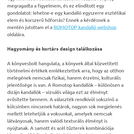
megragadta a figyelmem, és ez elindított egy
gondolatot: lehetne-e egy kandalló egyszerre esztétikai
elem és korszerű hőforrás? Ennek a kérdésnek a
mentén jutottam el a
ROMOTOP kandalló webshop
oldalára.
Hagyomány és kortárs design találkozása
A könyvesbolt hangulata, a könyvek által közvetített
történelmi értékek emlékeztettek arra, hogy az otthon
melegének nemcsak fizikai, hanem érzelmi, kulturális
jelentősége is van. A Romotop kandallók – különösen a
dizájn kandallók – vizuális világa ezt az élményt
erősítette bennem. A választék rendkívül sokszínű a
külcsínben nincsenek határok, nagyon sok megjelenés
mellett letehetjük a voksunkat, amelyek nemcsak
látványosak, hanem valódi texturális élményt is
nyújtanak. A samott és acél tűzterek kombinációja