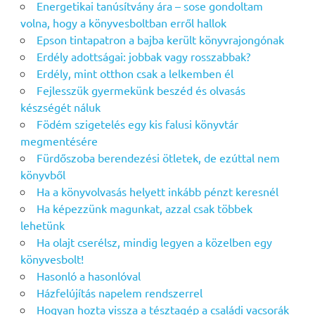
Energetikai tanúsítvány ára – sose gondoltam
volna, hogy a könyvesboltban erről hallok
Epson tintapatron a bajba került könyvrajongónak
Erdély adottságai: jobbak vagy rosszabbak?
Erdély, mint otthon csak a lelkemben él
Fejlesszük gyermekünk beszéd és olvasás
készségét náluk
Födém szigetelés egy kis falusi könyvtár
megmentésére
Fürdőszoba berendezési ötletek, de ezúttal nem
könyvből
Ha a könyvolvasás helyett inkább pénzt keresnél
Ha képezzünk magunkat, azzal csak többek
lehetünk
Ha olajt cserélsz, mindig legyen a közelben egy
könyvesbolt!
Hasonló a hasonlóval
Házfelújítás napelem rendszerrel
Hogyan hozta vissza a tésztagép a családi vacsorák