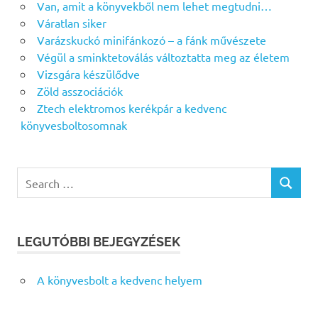
Van, amit a könyvekből nem lehet megtudni…
Váratlan siker
Varázskuckó minifánkozó – a fánk művészete
Végül a sminktetoválás változtatta meg az életem
Vizsgára készülődve
Zöld asszociációk
Ztech elektromos kerékpár a kedvenc
könyvesboltosomnak
Search
SEARCH
for:
LEGUTÓBBI BEJEGYZÉSEK
A könyvesbolt a kedvenc helyem