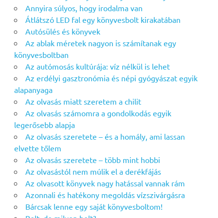
Annyira súlyos, hogy irodalma van
Átlátszó LED fal egy könyvesbolt kirakatában
Autósülés és könyvek
Az ablak méretek nagyon is számítanak egy
könyvesboltban
Az autómosás kultúrája: víz nélkül is lehet
Az erdélyi gasztronómia és népi gyógyászat egyik
alapanyaga
Az olvasás miatt szeretem a chilit
Az olvasás számomra a gondolkodás egyik
legerősebb alapja
Az olvasás szeretete – és a homály, ami lassan
elvette tőlem
Az olvasás szeretete – több mint hobbi
Az olvasástól nem múlik el a derékfájás
Az olvasott könyvek nagy hatással vannak rám
Azonnali és hatékony megoldás vízszivárgásra
Bárcsak lenne egy saját könyvesboltom!