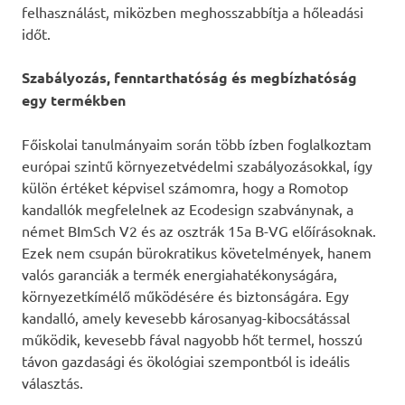
felhasználást, miközben meghosszabbítja a hőleadási
időt.
Szabályozás, fenntarthatóság és megbízhatóság
egy termékben
Főiskolai tanulmányaim során több ízben foglalkoztam
európai szintű környezetvédelmi szabályozásokkal, így
külön értéket képvisel számomra, hogy a Romotop
kandallók megfelelnek az Ecodesign szabványnak, a
német BImSch V2 és az osztrák 15a B-VG előírásoknak.
Ezek nem csupán bürokratikus követelmények, hanem
valós garanciák a termék energiahatékonyságára,
környezetkímélő működésére és biztonságára. Egy
kandalló, amely kevesebb károsanyag-kibocsátással
működik, kevesebb fával nagyobb hőt termel, hosszú
távon gazdasági és ökológiai szempontból is ideális
választás.