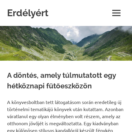
Skip
to
Erdélyért
MENU
content
blog
A döntés, amely túlmutatott egy
hétköznapi fűtőeszközön
A könyvesboltban tett látogatásom során eredetileg új
történelmi tematikájú könyvek után kutattam. Azonban
váratlanul egy olyan élményben volt részem, amely az
otthonom jövőjét is megváltoztatta. Egy kiadványban
egy különösen stílusos kandallóról készült fénykép