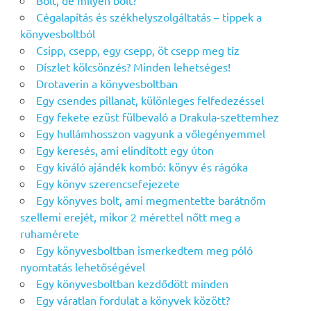
Bolt, de milyen bolt?
Cégalapítás és székhelyszolgáltatás – tippek a
könyvesboltból
Csipp, csepp, egy csepp, öt csepp meg tíz
Díszlet kölcsönzés? Minden lehetséges!
Drotaverin a könyvesboltban
Egy csendes pillanat, különleges felfedezéssel
Egy fekete ezüst fülbevaló a Drakula-szettemhez
Egy hullámhosszon vagyunk a vőlegényemmel
Egy keresés, ami elindított egy úton
Egy kiváló ajándék kombó: könyv és rágóka
Egy könyv szerencsefejezete
Egy könyves bolt, ami megmentette barátnőm
szellemi erejét, mikor 2 mérettel nőtt meg a
ruhamérete
Egy könyvesboltban ismerkedtem meg póló
nyomtatás lehetőségével
Egy könyvesboltban kezdődött minden
Egy váratlan fordulat a könyvek között?