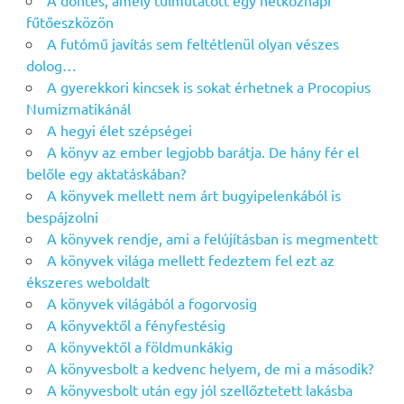
A döntés, amely túlmutatott egy hétköznapi
fűtőeszközön
A futómű javítás sem feltétlenül olyan vészes
dolog…
A gyerekkori kincsek is sokat érhetnek a Procopius
Numizmatikánál
A hegyi élet szépségei
A könyv az ember legjobb barátja. De hány fér el
belőle egy aktatáskában?
A könyvek mellett nem árt bugyipelenkából is
bespájzolni
A könyvek rendje, ami a felújításban is megmentett
A könyvek világa mellett fedeztem fel ezt az
ékszeres weboldalt
A könyvek világából a fogorvosig
A könyvektől a fényfestésig
A könyvektől a földmunkákig
A könyvesbolt a kedvenc helyem, de mi a második?
A könyvesbolt után egy jól szellőztetett lakásba