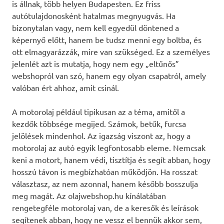
is állnak, több helyen Budapesten. Ez friss
autótulajdonosként hatalmas megnyugvás. Ha
bizonytalan vagy, nem kell egyedül döntened a
képernyő előtt, hanem be tudsz menni egy boltba, és
ott elmagyarázzák, mire van szükséged. Ez a személyes
jelenlét azt is mutatja, hogy nem egy „eltűnős”
webshopról van szó, hanem egy olyan csapatról, amely
valóban ért ahhoz, amit csinál.
A motorolaj például tipikusan az a téma, amitől a
kezdők többsége megijed. Számok, betűk, furcsa
jelölések mindenhol. Az igazság viszont az, hogy a
motorolaj az autó egyik legfontosabb eleme. Nemcsak
keni a motort, hanem védi, tisztítja és segít abban, hogy
hosszú távon is megbízhatóan működjön. Ha rosszat
választasz, az nem azonnal, hanem később bosszulja
meg magát. Az olajwebshop.hu kínálatában
rengetegféle motorolaj van, de a keresők és leírások
segítenek abban, hogy ne vessz el bennük akkor sem,