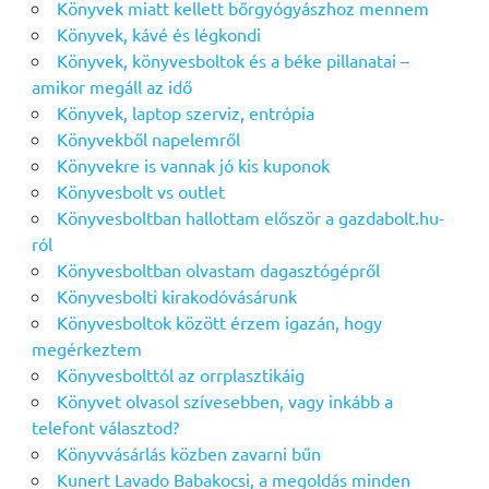
Könyvek miatt kellett bőrgyógyászhoz mennem
Könyvek, kávé és légkondi
Könyvek, könyvesboltok és a béke pillanatai –
amikor megáll az idő
Könyvek, laptop szerviz, entrópia
Könyvekből napelemről
Könyvekre is vannak jó kis kuponok
Könyvesbolt vs outlet
Könyvesboltban hallottam először a gazdabolt.hu-
ról
Könyvesboltban olvastam dagasztógépről
Könyvesbolti kirakodóvásárunk
Könyvesboltok között érzem igazán, hogy
megérkeztem
Könyvesbolttól az orrplasztikáig
Könyvet olvasol szívesebben, vagy inkább a
telefont választod?
Könyvvásárlás közben zavarni bűn
Kunert Lavado Babakocsi, a megoldás minden