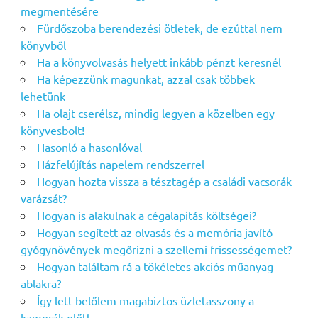
megmentésére
Fürdőszoba berendezési ötletek, de ezúttal nem
könyvből
Ha a könyvolvasás helyett inkább pénzt keresnél
Ha képezzünk magunkat, azzal csak többek
lehetünk
Ha olajt cserélsz, mindig legyen a közelben egy
könyvesbolt!
Hasonló a hasonlóval
Házfelújítás napelem rendszerrel
Hogyan hozta vissza a tésztagép a családi vacsorák
varázsát?
Hogyan is alakulnak a cégalapitás költségei?
Hogyan segített az olvasás és a memória javító
gyógynövények megőrizni a szellemi frissességemet?
Hogyan találtam rá a tökéletes akciós műanyag
ablakra?
Így lett belőlem magabiztos üzletasszony a
kamerák előtt