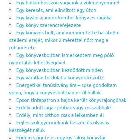
Egy hullámhosszon vagyunk a vőlegényemmel
Egy keresés, ami elindított egy úton
Egy kiváló ajándék kombó: könyv és rágóka
Egy könyv szerencsefejezete
Egy könyves bolt, ami megmentette barátnőm
szellemi erejét, mikor 2 mérettel nőtt meg a
ruhamérete
Egy könyvesboltban ismerkedtem meg póló
nyomtatás lehetőségével
Egy könyvesboltban kezdődött minden
Egy váratlan fordulat a könyvek között?
Energetikai tanúsítvány ára – sose gondoltam
volna, hogy a könyvesboltban erről hallok
Epson tintapatron a bajba került könyvrajongónak
Erdély adottságai: jobbak vagy rosszabbak?
Erdély, mint otthon csak a lelkemben él
Fejlesszük gyermekünk beszéd és olvasás
készségét náluk
Födém szigetelés egy kis falusi könyvtár