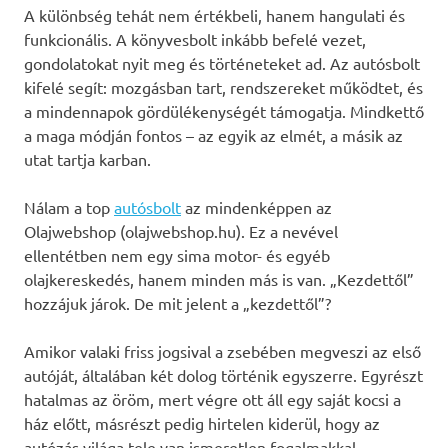
A különbség tehát nem értékbeli, hanem hangulati és
funkcionális. A könyvesbolt inkább befelé vezet,
gondolatokat nyit meg és történeteket ad. Az autósbolt
kifelé segít: mozgásban tart, rendszereket működtet, és
a mindennapok gördülékenységét támogatja. Mindkettő
a maga módján fontos – az egyik az elmét, a másik az
utat tartja karban.
Nálam a top
autósbolt
az mindenképpen az
Olajwebshop (olajwebshop.hu). Ez a nevével
ellentétben nem egy sima motor- és egyéb
olajkereskedés, hanem minden más is van. „Kezdettől”
hozzájuk járok. De mit jelent a „kezdettől”?
Amikor valaki friss jogsival a zsebében megveszi az első
autóját, általában két dolog történik egyszerre. Egyrészt
hatalmas az öröm, mert végre ott áll egy saját kocsi a
ház előtt, másrészt pedig hirtelen kiderül, hogy az
autózás világa tele van ismeretlen fogalmakkal.