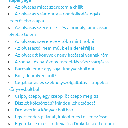
Az olvasás miatt szeretem a chilit
Az olvasás számomra a gondolkodás egyik
legerősebb alapja
Az olvasás szeretete – és a homály, ami lassan
elvette tőlem
Az olvasás szeretete – több mint hobbi
Az olvasástól nem múlik el a derékfájás
Az olvasott könyvek nagy hatással vannak rám
Azonnali és hatékony megoldás vízszivárgásra
Bárcsak lenne egy saját könyvesboltom!
Bolt, de milyen bolt?
Cégalapítás és székhelyszolgáltatás – tippek a
könyvesboltból
Csipp, csepp, egy csepp, öt csepp meg tíz
Díszlet kölcsönzés? Minden lehetséges!
Drotaverin a könyvesboltban
Egy csendes pillanat, különleges felfedezéssel
Egy fekete ezüst fülbevaló a Drakula-szettemhez