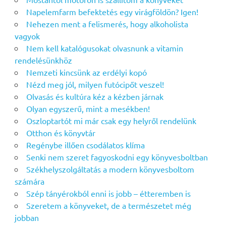
Napelemfarm befektetés egy virágföldön? Igen!
Nehezen ment a felismerés, hogy alkoholista
vagyok
Nem kell katalógusokat olvasnunk a vitamin
rendelésünkhöz
Nemzeti kincsünk az erdélyi kopó
Nézd meg jól, milyen futócipőt veszel!
Olvasás és kultúra kéz a kézben járnak
Olyan egyszerű, mint a mesékben!
Oszloptartót mi már csak egy helyről rendelünk
Otthon és könyvtár
Regénybe illően csodálatos klíma
Senki nem szeret fagyoskodni egy könyvesboltban
Székhelyszolgáltatás a modern könyvesboltom
számára
Szép tányérokból enni is jobb – étteremben is
Szeretem a könyveket, de a természetet még
jobban