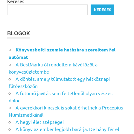
Keresés
KERESÉS
BLOGOK
Könyvesbolti szemle hatására szereltem fel
autómat
A BestMarktról rendeltem kávéfőzőt a
könyvesüzletembe
A döntés, amely túlmutatott egy hétköznapi
fűtőeszközön
A futómű javítás sem feltétlenül olyan vészes
dolog…
A gyerekkori kincsek is sokat érhetnek a Procopius
Numizmatikánál
A hegyi élet szépségei
A könyv az ember legjobb barátja. De hány fér el