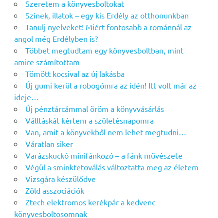
Szeretem a könyvesboltokat
Színek, illatok – egy kis Erdély az otthonunkban
Tanulj nyelveket! Miért fontosabb a románnál az
angol még Erdélyben is?
Többet megtudtam egy könyvesboltban, mint
amire számítottam
Tömött kocsival az új lakásba
Új gumi kerül a robogómra az idén! Itt volt már az
ideje…
Új pénztárcámmal öröm a könyvvásárlás
Válltáskát kértem a születésnapomra
Van, amit a könyvekből nem lehet megtudni…
Váratlan siker
Varázskuckó minifánkozó – a fánk művészete
Végül a sminktetoválás változtatta meg az életem
Vizsgára készülődve
Zöld asszociációk
Ztech elektromos kerékpár a kedvenc
könyvesboltosomnak