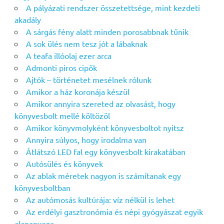
A pályázati rendszer összetettsége, mint kezdeti
akadály
A sárgás fény alatt minden porosabbnak tűnik
A sok ülés nem tesz jót a lábaknak
A teafa illóolaj ezer arca
Admonti piros cipők
Ajtók – történetet mesélnek rólunk
Amikor a ház koronája készül
Amikor annyira szereted az olvasást, hogy
könyvesbolt mellé költözöl
Amikor könyvmolyként könyvesboltot nyitsz
Annyira súlyos, hogy irodalma van
Átlátszó LED fal egy könyvesbolt kirakatában
Autósülés és könyvek
Az ablak méretek nagyon is számítanak egy
könyvesboltban
Az autómosás kultúrája: víz nélkül is lehet
Az erdélyi gasztronómia és népi gyógyászat egyik
alapanyaga