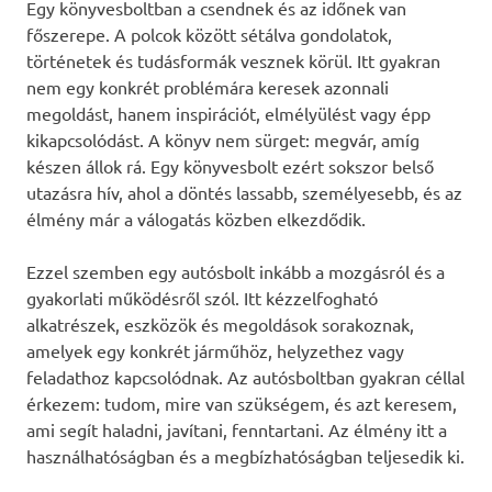
Egy könyvesboltban a csendnek és az időnek van
főszerepe. A polcok között sétálva gondolatok,
történetek és tudásformák vesznek körül. Itt gyakran
nem egy konkrét problémára keresek azonnali
megoldást, hanem inspirációt, elmélyülést vagy épp
kikapcsolódást. A könyv nem sürget: megvár, amíg
készen állok rá. Egy könyvesbolt ezért sokszor belső
utazásra hív, ahol a döntés lassabb, személyesebb, és az
élmény már a válogatás közben elkezdődik.
Ezzel szemben egy autósbolt inkább a mozgásról és a
gyakorlati működésről szól. Itt kézzelfogható
alkatrészek, eszközök és megoldások sorakoznak,
amelyek egy konkrét járműhöz, helyzethez vagy
feladathoz kapcsolódnak. Az autósboltban gyakran céllal
érkezem: tudom, mire van szükségem, és azt keresem,
ami segít haladni, javítani, fenntartani. Az élmény itt a
használhatóságban és a megbízhatóságban teljesedik ki.