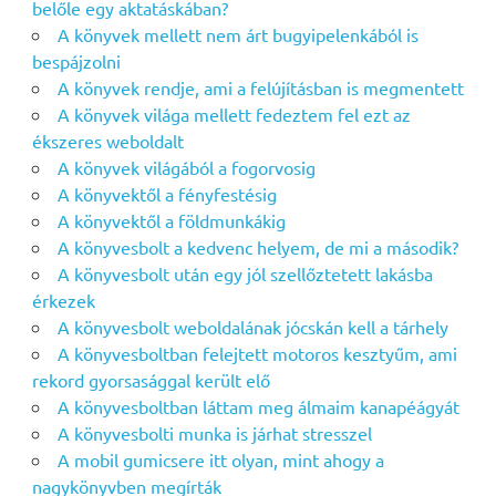
belőle egy aktatáskában?
A könyvek mellett nem árt bugyipelenkából is
bespájzolni
A könyvek rendje, ami a felújításban is megmentett
A könyvek világa mellett fedeztem fel ezt az
ékszeres weboldalt
A könyvek világából a fogorvosig
A könyvektől a fényfestésig
A könyvektől a földmunkákig
A könyvesbolt a kedvenc helyem, de mi a második?
A könyvesbolt után egy jól szellőztetett lakásba
érkezek
A könyvesbolt weboldalának jócskán kell a tárhely
A könyvesboltban felejtett motoros kesztyűm, ami
rekord gyorsasággal került elő
A könyvesboltban láttam meg álmaim kanapéágyát
A könyvesbolti munka is járhat stresszel
A mobil gumicsere itt olyan, mint ahogy a
nagykönyvben megírták