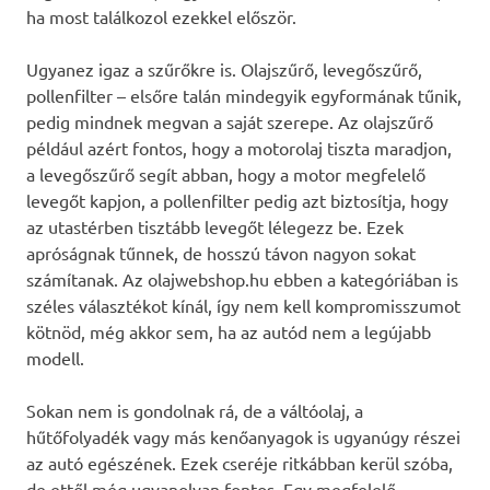
ha most találkozol ezekkel először.
Ugyanez igaz a szűrőkre is. Olajszűrő, levegőszűrő,
pollenfilter – elsőre talán mindegyik egyformának tűnik,
pedig mindnek megvan a saját szerepe. Az olajszűrő
például azért fontos, hogy a motorolaj tiszta maradjon,
a levegőszűrő segít abban, hogy a motor megfelelő
levegőt kapjon, a pollenfilter pedig azt biztosítja, hogy
az utastérben tisztább levegőt lélegezz be. Ezek
apróságnak tűnnek, de hosszú távon nagyon sokat
számítanak. Az olajwebshop.hu ebben a kategóriában is
széles választékot kínál, így nem kell kompromisszumot
kötnöd, még akkor sem, ha az autód nem a legújabb
modell.
Sokan nem is gondolnak rá, de a váltóolaj, a
hűtőfolyadék vagy más kenőanyagok is ugyanúgy részei
az autó egészének. Ezek cseréje ritkábban kerül szóba,
de ettől még ugyanolyan fontos. Egy megfelelő