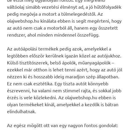
váltóolaj simább vezetési élményt ad, a jó hűtőfolyadék
pedig megóvja a motort a túlmelegedéstől. Az
olajwebshop.hu kínálata ebben is segít megérteni, hogy
az autó nem csak a motorból áll, hanem egy összetett
rendszer, ahol minden mindennel összefügg.
Az autóápolási termékek pedig azok, amelyekkel a
legtöbben először kerülnek igazán közel az autójukhoz.
Külső tisztítószerek, belső ápolók, műanyagápolók –
ezekkel már otthon is lehet tenni azért, hogy az autó jól
nézzen ki és hosszabb ideig maradjon szép állapotban.
Ez nem csak esztétika. Egy tiszta autót könnyebb
észrevenni, ha valami nem stimmel rajta, és sokkal jobb
érzés is vele közlekedni. Az olajwebshop.hu ebben is
olyan termékeket kínál, amelyekkel a kezdők is bátran
elindulhatnak.
Az egész mögött ott van egy nagyon fontos gondolat: