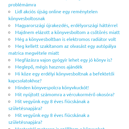
problémámra
Lidl akciós újság online egy reménytelen
könyvesboltosnak
Magyarországi újrakezdés, erdélyországi háttérrel
Majdnem elázott a könyvesboltom a csőtörés miatt
Még a könyvesboltban is elektromos radiátor volt
Meg kellett szakítanom az olvasást egy autópálya
matrica megvétele miatt
Megfázásra vajon gyógyír lehet egy jó könyv is?
Meglepő, mégis hasznos ajándék
Mi köze egy erdélyi könyvesboltnak a befektetői
kapcsolatokhoz?
Minden könyvespolcra könyvkuckót!
Mit nyújtott számomra a vércukormérő okosóra?
Mit vegyünk egy 8 éves fiúcskának a
születésnapjára?
Mit vegyünk egy 8 éves fiúcskának a
születésnapjára?
Mostantól motoron is szállítom a könyveket