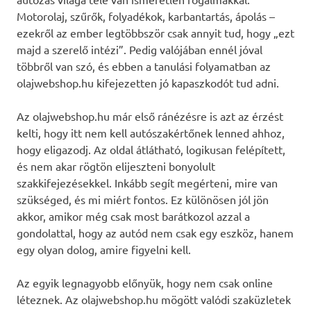
Motorolaj, szűrők, folyadékok, karbantartás, ápolás –
ezekről az ember legtöbbször csak annyit tud, hogy „ezt
majd a szerelő intézi”. Pedig valójában ennél jóval
többről van szó, és ebben a tanulási folyamatban az
olajwebshop.hu kifejezetten jó kapaszkodót tud adni.
Az olajwebshop.hu már első ránézésre is azt az érzést
kelti, hogy itt nem kell autószakértőnek lenned ahhoz,
hogy eligazodj. Az oldal átlátható, logikusan felépített,
és nem akar rögtön elijeszteni bonyolult
szakkifejezésekkel. Inkább segít megérteni, mire van
szükséged, és mi miért fontos. Ez különösen jól jön
akkor, amikor még csak most barátkozol azzal a
gondolattal, hogy az autód nem csak egy eszköz, hanem
egy olyan dolog, amire figyelni kell.
Az egyik legnagyobb előnyük, hogy nem csak online
léteznek. Az olajwebshop.hu mögött valódi szaküzletek