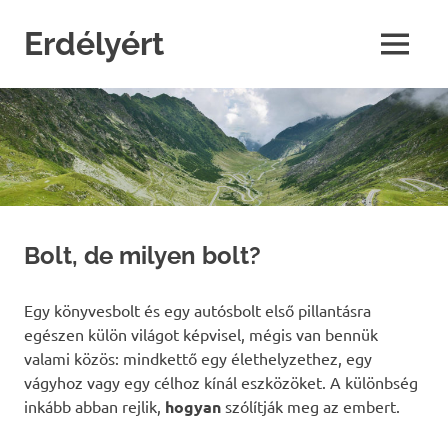
Skip
to
Erdélyért
MENU
content
blog
Bolt, de milyen bolt?
Egy könyvesbolt és egy autósbolt első pillantásra
egészen külön világot képvisel, mégis van bennük
valami közös: mindkettő egy élethelyzethez, egy
vágyhoz vagy egy célhoz kínál eszközöket. A különbség
inkább abban rejlik,
hogyan
szólítják meg az embert.