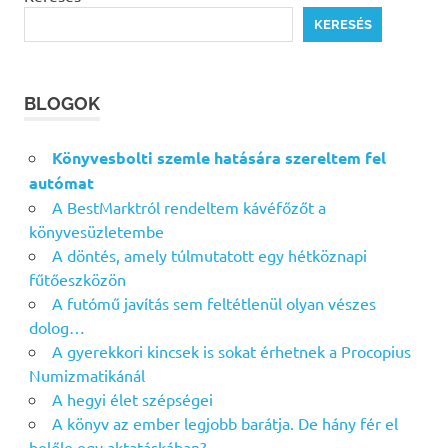
KERESÉS
BLOGOK
Könyvesbolti szemle hatására szereltem fel
autómat
A BestMarktról rendeltem kávéfőzőt a
könyvesüzletembe
A döntés, amely túlmutatott egy hétköznapi
fűtőeszközön
A futómű javítás sem feltétlenül olyan vészes
dolog…
A gyerekkori kincsek is sokat érhetnek a Procopius
Numizmatikánál
A hegyi élet szépségei
A könyv az ember legjobb barátja. De hány fér el
belőle egy aktatáskában?