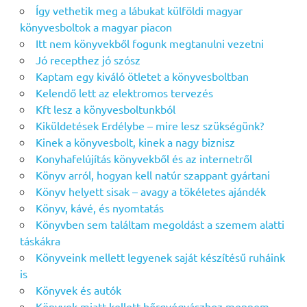
Így vethetik meg a lábukat külföldi magyar
könyvesboltok a magyar piacon
Itt nem könyvekből fogunk megtanulni vezetni
Jó recepthez jó szósz
Kaptam egy kiváló ötletet a könyvesboltban
Kelendő lett az elektromos tervezés
Kft lesz a könyvesboltunkból
Kiküldetések Erdélybe – mire lesz szükségünk?
Kinek a könyvesbolt, kinek a nagy biznisz
Konyhafelújítás könyvekből és az internetről
Könyv arról, hogyan kell natúr szappant gyártani
Könyv helyett sisak – avagy a tökéletes ajándék
Könyv, kávé, és nyomtatás
Könyvben sem találtam megoldást a szemem alatti
táskákra
Könyveink mellett legyenek saját készítésű ruháink
is
Könyvek és autók
Könyvek miatt kellett bőrgyógyászhoz mennem