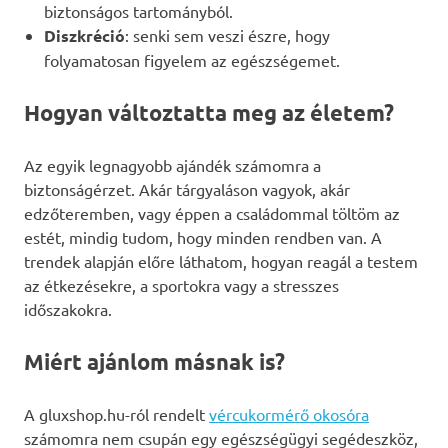
biztonságos tartományból.
Diszkréció
: senki sem veszi észre, hogy
folyamatosan figyelem az egészségemet.
Hogyan változtatta meg az életem?
Az egyik legnagyobb ajándék számomra a
biztonságérzet. Akár tárgyaláson vagyok, akár
edzőteremben, vagy éppen a családommal töltöm az
estét, mindig tudom, hogy minden rendben van. A
trendek alapján előre láthatom, hogyan reagál a testem
az étkezésekre, a sportokra vagy a stresszes
időszakokra.
Miért ajánlom másnak is?
A gluxshop.hu-ról rendelt
vércukormérő okosóra
számomra nem csupán egy egészségügyi segédeszköz,