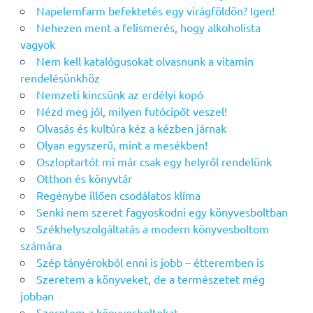
Napelemfarm befektetés egy virágföldön? Igen!
Nehezen ment a felismerés, hogy alkoholista
vagyok
Nem kell katalógusokat olvasnunk a vitamin
rendelésünkhöz
Nemzeti kincsünk az erdélyi kopó
Nézd meg jól, milyen futócipőt veszel!
Olvasás és kultúra kéz a kézben járnak
Olyan egyszerű, mint a mesékben!
Oszloptartót mi már csak egy helyről rendelünk
Otthon és könyvtár
Regénybe illően csodálatos klíma
Senki nem szeret fagyoskodni egy könyvesboltban
Székhelyszolgáltatás a modern könyvesboltom
számára
Szép tányérokból enni is jobb – étteremben is
Szeretem a könyveket, de a természetet még
jobban
Szeretem a könyvesboltokat