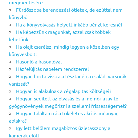
megmentésére
Fürdőszoba berendezési ötletek, de ezúttal nem
könyvből
Ha a könyvolvasás helyett inkább pénzt keresnél
Ha képezzünk magunkat, azzal csak többek
lehetünk
Ha olajt cserélsz, mindig legyen a közelben egy
könyvesbolt!
Hasonló a hasonlóval
Házfelújítás napelem rendszerrel
Hogyan hozta vissza a tésztagép a családi vacsorák
varázsát?
Hogyan is alakulnak a cégalapitás költségei?
Hogyan segített az olvasás és a memória javító
gyógynövények megőrizni a szellemi frissességemet?
Hogyan találtam rá a tökéletes akciós műanyag
ablakra?
Így lett belőlem magabiztos üzletasszony a
kamerák előtt