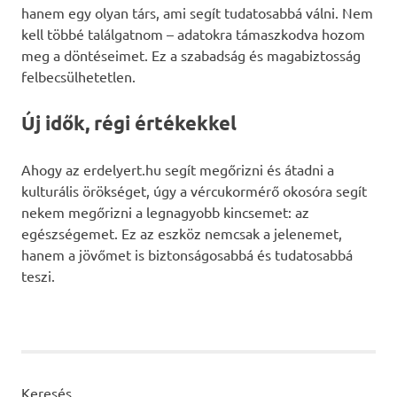
hanem egy olyan társ, ami segít tudatosabbá válni. Nem
kell többé találgatnom – adatokra támaszkodva hozom
meg a döntéseimet. Ez a szabadság és magabiztosság
felbecsülhetetlen.
Új idők, régi értékekkel
Ahogy az erdelyert.hu segít megőrizni és átadni a
kulturális örökséget, úgy a vércukormérő okosóra segít
nekem megőrizni a legnagyobb kincsemet: az
egészségemet. Ez az eszköz nemcsak a jelenemet,
hanem a jövőmet is biztonságosabbá és tudatosabbá
teszi.
Keresés