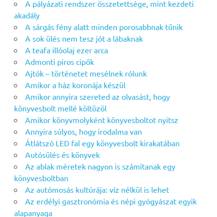
A pályázati rendszer összetettsége, mint kezdeti
akadály
A sárgás fény alatt minden porosabbnak tűnik
A sok ülés nem tesz jót a lábaknak
A teafa illóolaj ezer arca
Admonti piros cipők
Ajtók – történetet mesélnek rólunk
Amikor a ház koronája készül
Amikor annyira szereted az olvasást, hogy
könyvesbolt mellé költözöl
Amikor könyvmolyként könyvesboltot nyitsz
Annyira súlyos, hogy irodalma van
Átlátszó LED fal egy könyvesbolt kirakatában
Autósülés és könyvek
Az ablak méretek nagyon is számítanak egy
könyvesboltban
Az autómosás kultúrája: víz nélkül is lehet
Az erdélyi gasztronómia és népi gyógyászat egyik
alapanyaga