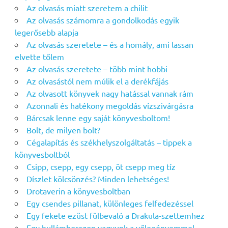
Az olvasás miatt szeretem a chilit
Az olvasás számomra a gondolkodás egyik
legerősebb alapja
Az olvasás szeretete – és a homály, ami lassan
elvette tőlem
Az olvasás szeretete – több mint hobbi
Az olvasástól nem múlik el a derékfájás
Az olvasott könyvek nagy hatással vannak rám
Azonnali és hatékony megoldás vízszivárgásra
Bárcsak lenne egy saját könyvesboltom!
Bolt, de milyen bolt?
Cégalapítás és székhelyszolgáltatás – tippek a
könyvesboltból
Csipp, csepp, egy csepp, öt csepp meg tíz
Díszlet kölcsönzés? Minden lehetséges!
Drotaverin a könyvesboltban
Egy csendes pillanat, különleges felfedezéssel
Egy fekete ezüst fülbevaló a Drakula-szettemhez
Egy hullámhosszon vagyunk a vőlegényemmel