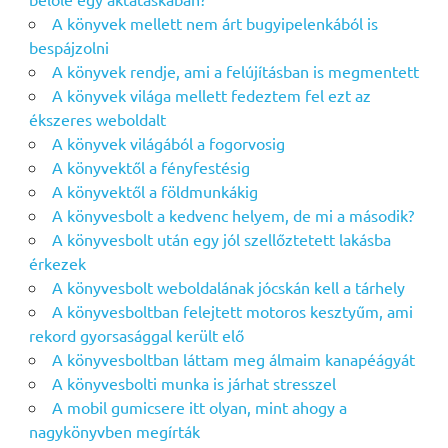
A könyvek mellett nem árt bugyipelenkából is
bespájzolni
A könyvek rendje, ami a felújításban is megmentett
A könyvek világa mellett fedeztem fel ezt az
ékszeres weboldalt
A könyvek világából a fogorvosig
A könyvektől a fényfestésig
A könyvektől a földmunkákig
A könyvesbolt a kedvenc helyem, de mi a második?
A könyvesbolt után egy jól szellőztetett lakásba
érkezek
A könyvesbolt weboldalának jócskán kell a tárhely
A könyvesboltban felejtett motoros kesztyűm, ami
rekord gyorsasággal került elő
A könyvesboltban láttam meg álmaim kanapéágyát
A könyvesbolti munka is járhat stresszel
A mobil gumicsere itt olyan, mint ahogy a
nagykönyvben megírták