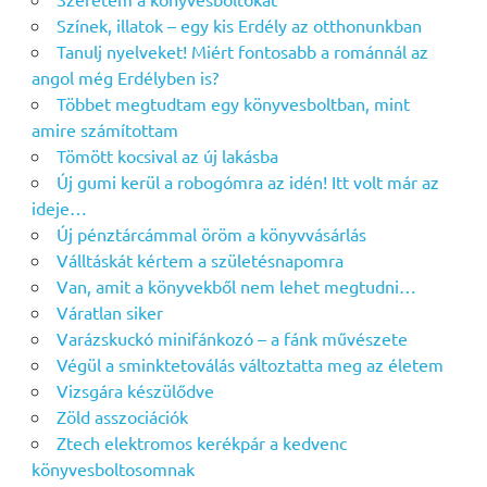
Színek, illatok – egy kis Erdély az otthonunkban
Tanulj nyelveket! Miért fontosabb a románnál az
angol még Erdélyben is?
Többet megtudtam egy könyvesboltban, mint
amire számítottam
Tömött kocsival az új lakásba
Új gumi kerül a robogómra az idén! Itt volt már az
ideje…
Új pénztárcámmal öröm a könyvvásárlás
Válltáskát kértem a születésnapomra
Van, amit a könyvekből nem lehet megtudni…
Váratlan siker
Varázskuckó minifánkozó – a fánk művészete
Végül a sminktetoválás változtatta meg az életem
Vizsgára készülődve
Zöld asszociációk
Ztech elektromos kerékpár a kedvenc
könyvesboltosomnak