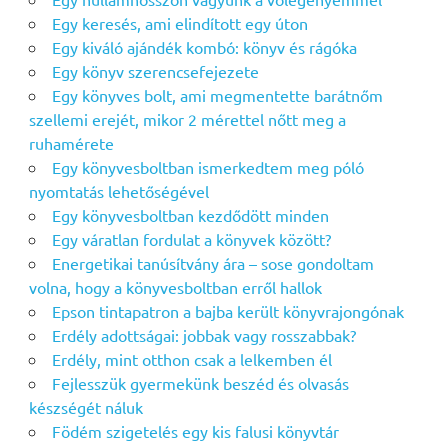
Egy keresés, ami elindított egy úton
Egy kiváló ajándék kombó: könyv és rágóka
Egy könyv szerencsefejezete
Egy könyves bolt, ami megmentette barátnőm
szellemi erejét, mikor 2 mérettel nőtt meg a
ruhamérete
Egy könyvesboltban ismerkedtem meg póló
nyomtatás lehetőségével
Egy könyvesboltban kezdődött minden
Egy váratlan fordulat a könyvek között?
Energetikai tanúsítvány ára – sose gondoltam
volna, hogy a könyvesboltban erről hallok
Epson tintapatron a bajba került könyvrajongónak
Erdély adottságai: jobbak vagy rosszabbak?
Erdély, mint otthon csak a lelkemben él
Fejlesszük gyermekünk beszéd és olvasás
készségét náluk
Födém szigetelés egy kis falusi könyvtár