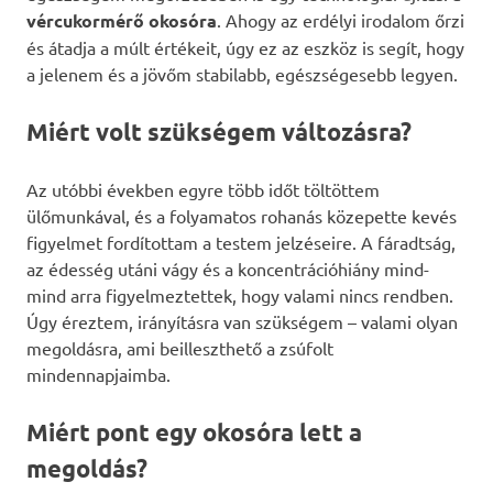
vércukormérő okosóra
. Ahogy az erdélyi irodalom őrzi
és átadja a múlt értékeit, úgy ez az eszköz is segít, hogy
a jelenem és a jövőm stabilabb, egészségesebb legyen.
Miért volt szükségem változásra?
Az utóbbi években egyre több időt töltöttem
ülőmunkával, és a folyamatos rohanás közepette kevés
figyelmet fordítottam a testem jelzéseire. A fáradtság,
az édesség utáni vágy és a koncentrációhiány mind-
mind arra figyelmeztettek, hogy valami nincs rendben.
Úgy éreztem, irányításra van szükségem – valami olyan
megoldásra, ami beilleszthető a zsúfolt
mindennapjaimba.
Miért pont egy okosóra lett a
megoldás?