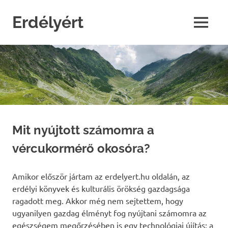
Skip
to
Erdélyért
MENU
content
blog
Mit nyújtott számomra a
vércukormérő okosóra?
Amikor először jártam az erdelyert.hu oldalán, az
erdélyi könyvek és kulturális örökség gazdagsága
ragadott meg. Akkor még nem sejtettem, hogy
ugyanilyen gazdag élményt fog nyújtani számomra az
egészségem megőrzésében is egy technológiai újítás: a