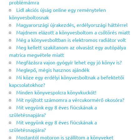
problémámra
Lidl akciós újság online egy reménytelen
könyvesboltosnak
Magyarországi újrakezdés, erdélyországi háttérrel
Majdnem elázott a könyvesboltom a csőtörés miatt
Még a könyvesboltban is elektromos radiátor volt
Meg kellett szakítanom az olvasást egy autópálya
matrica megvétele miatt
Megfázásra vajon gyógyír lehet egy jó könyv is?
Meglepő, mégis hasznos ajándék
Mi köze egy erdélyi könyvesboltnak a befektetői
kapcsolatokhoz?
Minden könyvespolcra könyvkuckót!
Mit nyújtott számomra a vércukormérő okosóra?
Mit vegyünk egy 8 éves fiúcskának a
születésnapjára?
Mit vegyünk egy 8 éves fiúcskának a
születésnapjára?
Mostantól motoron is szállítom a könyveket