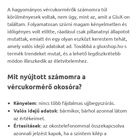
A hagyományos vércukormérők számomra túl
körülményesek voltak, nem úgy, mint az, amit a GluX-on
találtam. Folyamatosan szúrni magam kényelmetlen és
időigényes volt előtte, ráadásul csak pillanatnyi állapotot
mutattak, emiatt én egy olyan eszközt kerestem tehát,
amely valós idejű adatokat ad. Továbbá a gluxshop.hu-s
termék trendeket mutat, és a lehető legdiszkrétebb
módon illeszkedik az életvitelemhez.
Mit nyújtott számomra a
vércukormérő okosóra?
Kényelem
: nincs több fájdalmas ujjbegyszúrás.
Valós idejű adatok
: bármikor, bárhol azonnal látom
az értékeimet.
Értesítések
: az okostelefonommal összekapcsolva
azonnali jelzést kapok, ha a szintem kilép a