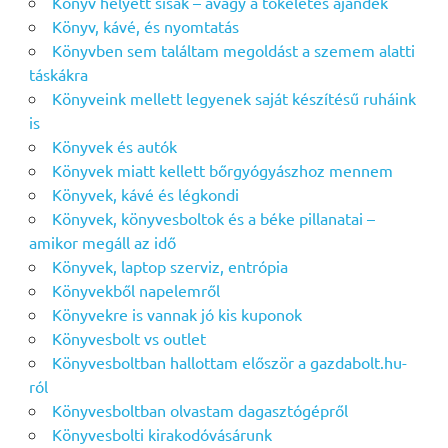
Könyv helyett sisak – avagy a tökéletes ajándék
Könyv, kávé, és nyomtatás
Könyvben sem találtam megoldást a szemem alatti
táskákra
Könyveink mellett legyenek saját készítésű ruháink
is
Könyvek és autók
Könyvek miatt kellett bőrgyógyászhoz mennem
Könyvek, kávé és légkondi
Könyvek, könyvesboltok és a béke pillanatai –
amikor megáll az idő
Könyvek, laptop szerviz, entrópia
Könyvekből napelemről
Könyvekre is vannak jó kis kuponok
Könyvesbolt vs outlet
Könyvesboltban hallottam először a gazdabolt.hu-
ról
Könyvesboltban olvastam dagasztógépről
Könyvesbolti kirakodóvásárunk