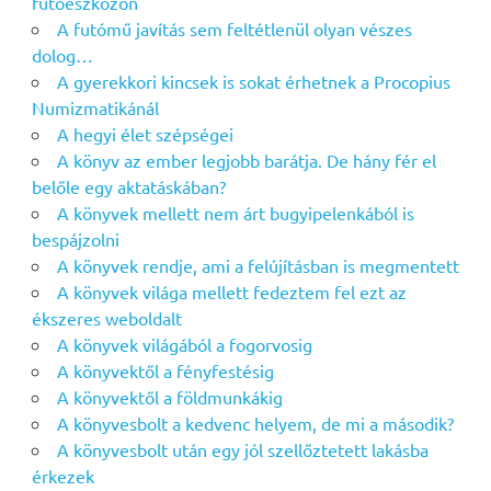
fűtőeszközön
A futómű javítás sem feltétlenül olyan vészes
dolog…
A gyerekkori kincsek is sokat érhetnek a Procopius
Numizmatikánál
A hegyi élet szépségei
A könyv az ember legjobb barátja. De hány fér el
belőle egy aktatáskában?
A könyvek mellett nem árt bugyipelenkából is
bespájzolni
A könyvek rendje, ami a felújításban is megmentett
A könyvek világa mellett fedeztem fel ezt az
ékszeres weboldalt
A könyvek világából a fogorvosig
A könyvektől a fényfestésig
A könyvektől a földmunkákig
A könyvesbolt a kedvenc helyem, de mi a második?
A könyvesbolt után egy jól szellőztetett lakásba
érkezek