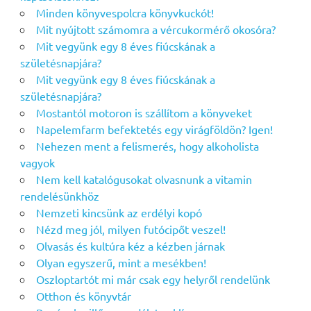
Minden könyvespolcra könyvkuckót!
Mit nyújtott számomra a vércukormérő okosóra?
Mit vegyünk egy 8 éves fiúcskának a
születésnapjára?
Mit vegyünk egy 8 éves fiúcskának a
születésnapjára?
Mostantól motoron is szállítom a könyveket
Napelemfarm befektetés egy virágföldön? Igen!
Nehezen ment a felismerés, hogy alkoholista
vagyok
Nem kell katalógusokat olvasnunk a vitamin
rendelésünkhöz
Nemzeti kincsünk az erdélyi kopó
Nézd meg jól, milyen futócipőt veszel!
Olvasás és kultúra kéz a kézben járnak
Olyan egyszerű, mint a mesékben!
Oszloptartót mi már csak egy helyről rendelünk
Otthon és könyvtár