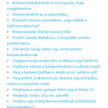
Könyvesboltok között érzem igazán, hogy
megérkeztem
Könyvesbolttól az orrplasztikáig
Könyvet olvasol szívesebben, vagy inkább a
telefont választod?
Könyvvásárlás közben zavarni bűn
Kunert Lavado Babakocsi, a megoldás minden
problémámra
Lidl akciós újság online egy reménytelen
könyvesboltosnak
Magyarországi újrakezdés, erdélyországi háttérrel
Majdnem elázott a könyvesboltom a csőtörés miatt
Még a könyvesboltban is elektromos radiátor volt
Meg kellett szakítanom az olvasást egy autópálya
matrica megvétele miatt
Megfázásra vajon gyógyír lehet egy jó könyv is?
Meglepő, mégis hasznos ajándék
Mi köze egy erdélyi könyvesboltnak a befektetői
kapcsolatokhoz?