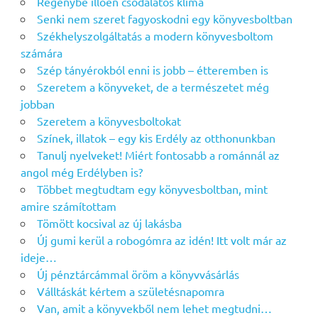
Regénybe illően csodálatos klíma
Senki nem szeret fagyoskodni egy könyvesboltban
Székhelyszolgáltatás a modern könyvesboltom
számára
Szép tányérokból enni is jobb – étteremben is
Szeretem a könyveket, de a természetet még
jobban
Szeretem a könyvesboltokat
Színek, illatok – egy kis Erdély az otthonunkban
Tanulj nyelveket! Miért fontosabb a románnál az
angol még Erdélyben is?
Többet megtudtam egy könyvesboltban, mint
amire számítottam
Tömött kocsival az új lakásba
Új gumi kerül a robogómra az idén! Itt volt már az
ideje…
Új pénztárcámmal öröm a könyvvásárlás
Válltáskát kértem a születésnapomra
Van, amit a könyvekből nem lehet megtudni…