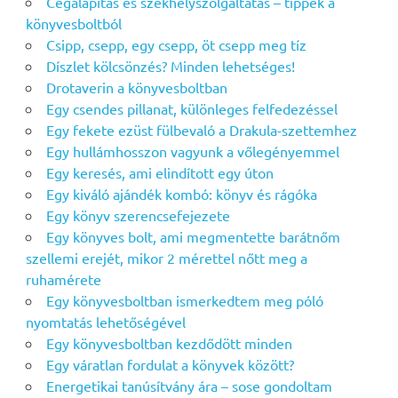
Cégalapítás és székhelyszolgáltatás – tippek a
könyvesboltból
Csipp, csepp, egy csepp, öt csepp meg tíz
Díszlet kölcsönzés? Minden lehetséges!
Drotaverin a könyvesboltban
Egy csendes pillanat, különleges felfedezéssel
Egy fekete ezüst fülbevaló a Drakula-szettemhez
Egy hullámhosszon vagyunk a vőlegényemmel
Egy keresés, ami elindított egy úton
Egy kiváló ajándék kombó: könyv és rágóka
Egy könyv szerencsefejezete
Egy könyves bolt, ami megmentette barátnőm
szellemi erejét, mikor 2 mérettel nőtt meg a
ruhamérete
Egy könyvesboltban ismerkedtem meg póló
nyomtatás lehetőségével
Egy könyvesboltban kezdődött minden
Egy váratlan fordulat a könyvek között?
Energetikai tanúsítvány ára – sose gondoltam