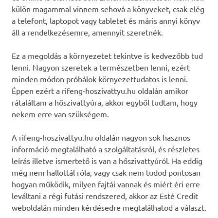
külön magammal vinnem sehová a könyveket, csak elég
a telefont, laptopot vagy tabletet és máris annyi könyv
áll a rendelkezésemre, amennyit szeretnék.
Ez a megoldás a környezetet tekintve is kedvezőbb tud
lenni. Nagyon szeretek a természetben lenni, ezért
minden módon próbálok környezettudatos is lenni.
Éppen ezért a rifeng-hoszivattyu.hu oldalán amikor
rátaláltam a hőszivattyúra, akkor egyből tudtam, hogy
nekem erre van szükségem.
A rifeng-hoszivattyu.hu oldalán nagyon sok hasznos
információ megtalálható a szolgáltatásról, és részletes
leírás illetve ismertető is van a hőszivattyúról. Ha eddig
még nem hallottál róla, vagy csak nem tudod pontosan
hogyan működik, milyen fajtái vannak és miért éri erre
leváltani a régi futási rendszered, akkor az Esté Credit
weboldalán minden kérdésedre megtalálhatod a választ.