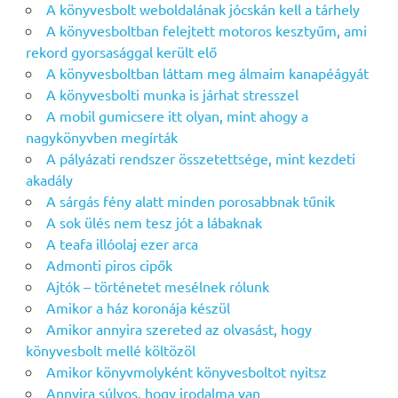
A könyvesbolt weboldalának jócskán kell a tárhely
A könyvesboltban felejtett motoros kesztyűm, ami
rekord gyorsasággal került elő
A könyvesboltban láttam meg álmaim kanapéágyát
A könyvesbolti munka is járhat stresszel
A mobil gumicsere itt olyan, mint ahogy a
nagykönyvben megírták
A pályázati rendszer összetettsége, mint kezdeti
akadály
A sárgás fény alatt minden porosabbnak tűnik
A sok ülés nem tesz jót a lábaknak
A teafa illóolaj ezer arca
Admonti piros cipők
Ajtók – történetet mesélnek rólunk
Amikor a ház koronája készül
Amikor annyira szereted az olvasást, hogy
könyvesbolt mellé költözöl
Amikor könyvmolyként könyvesboltot nyitsz
Annyira súlyos, hogy irodalma van