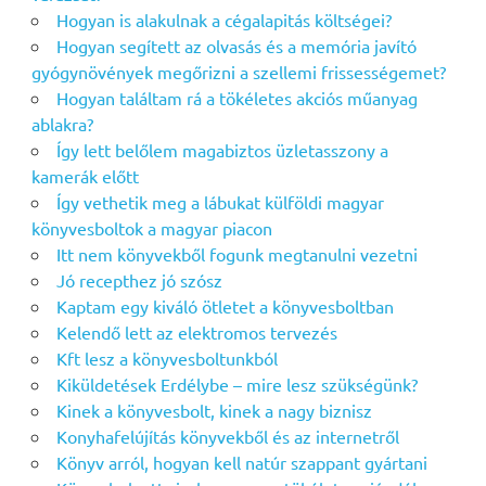
Hogyan is alakulnak a cégalapitás költségei?
Hogyan segített az olvasás és a memória javító
gyógynövények megőrizni a szellemi frissességemet?
Hogyan találtam rá a tökéletes akciós műanyag
ablakra?
Így lett belőlem magabiztos üzletasszony a
kamerák előtt
Így vethetik meg a lábukat külföldi magyar
könyvesboltok a magyar piacon
Itt nem könyvekből fogunk megtanulni vezetni
Jó recepthez jó szósz
Kaptam egy kiváló ötletet a könyvesboltban
Kelendő lett az elektromos tervezés
Kft lesz a könyvesboltunkból
Kiküldetések Erdélybe – mire lesz szükségünk?
Kinek a könyvesbolt, kinek a nagy biznisz
Konyhafelújítás könyvekből és az internetről
Könyv arról, hogyan kell natúr szappant gyártani