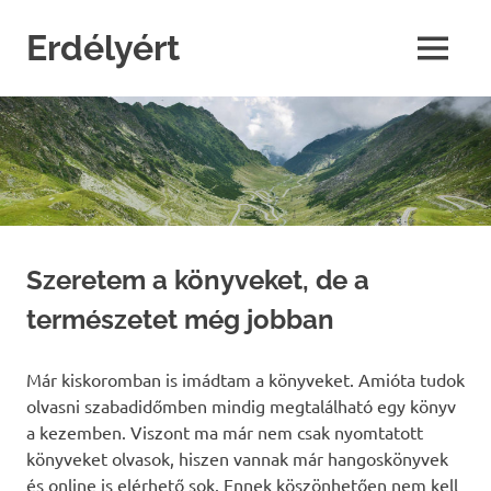
Skip
to
Erdélyért
MENU
content
blog
Szeretem a könyveket, de a
természetet még jobban
Már kiskoromban is imádtam a könyveket. Amióta tudok
olvasni szabadidőmben mindig megtalálható egy könyv
a kezemben. Viszont ma már nem csak nyomtatott
könyveket olvasok, hiszen vannak már hangoskönyvek
és online is elérhető sok. Ennek köszönhetően nem kell