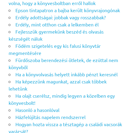
volna, hogy a könyvesboltban erről hallok
Epson tintapatron a bajba került könyvrajongónak
Erdély adottságai: jobbak vagy rosszabbak?
Erdély, mint otthon csak a lelkemben él
Fejlesszük gyermekünk beszéd és olvasás
készségét náluk
Födém szigetelés egy kis falusi könyvtár
megmentésére
Fürdőszoba berendezési ötletek, de ezúttal nem
könyvből
Ha a könyvolvasás helyett inkább pénzt keresnél
Ha képezzünk magunkat, azzal csak többek
lehetünk
Ha olajt cserélsz, mindig legyen a közelben egy
könyvesbolt!
Hasonló a hasonlóval
Házfelújítás napelem rendszerrel
Hogyan hozta vissza a tésztagép a családi vacsorák
varázsát?