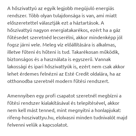
A hőszivattyú az egyik legjobb megújuló energiás
rendszer. Több olyan tulajdonsága is van, ami miatt
előszeretettel választják ezt a háztartások. A
hőszivattyú nagyon energiatakarékos, ezért ha a gáz
fűtésedet szeretnéd lecserélni, akkor mindenképp jól
fogsz járni vele. Meleg víz előállítására is alkalmas,
illetve fűteni és hűteni is tud. Takarékosan működik,
biztonságos és a használata is egyszerű. Vannak
lakossági és ipari hőszivattyúk is, ezért nem csak akkor
lehet érdemes felnézni az Esté Credit oldalára, ha az
otthonodba szeretnél modern fűtési rendszert.
Amennyiben egy profi csapatot szeretnél megbízni a
fűtési rendszer kialakításával és telepítésével, akkor
nem kell mást tenned, mint megnyitni a honlapjukat:
rifeng-hoszivattyu.hu, elolvasni minden tudnivalót majd
felvenni velük a kapcsolatot.