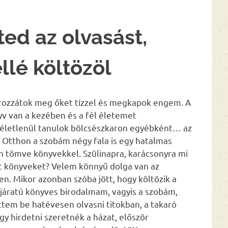
ted az olvasást,
lé költözöl
orozzátok meg őket tízzel és megkapok engem. A
yv van a kezében és a fél életemet
életlenül tanulok bölcsészkaron egyébként… az
Otthon a szobám négy fala is egy hatalmas
an tömve könyvekkel. Szülinapra, karácsonyra mi
t könyveket? Velem könnyű dolga van az
n. Mikor azonban szóba jött, hogy költözik a
 bejáratú könyves birodalmam, vagyis a szobám,
ttem be hatévesen olvasni titokban, a takaró
gy hirdetni szeretnék a házat, először