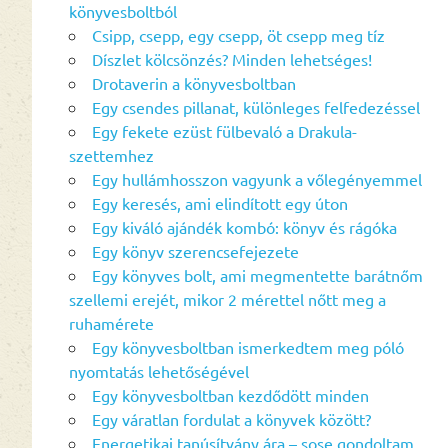
könyvesboltból
Csipp, csepp, egy csepp, öt csepp meg tíz
Díszlet kölcsönzés? Minden lehetséges!
Drotaverin a könyvesboltban
Egy csendes pillanat, különleges felfedezéssel
Egy fekete ezüst fülbevaló a Drakula-
szettemhez
Egy hullámhosszon vagyunk a vőlegényemmel
Egy keresés, ami elindított egy úton
Egy kiváló ajándék kombó: könyv és rágóka
Egy könyv szerencsefejezete
Egy könyves bolt, ami megmentette barátnőm
szellemi erejét, mikor 2 mérettel nőtt meg a
ruhamérete
Egy könyvesboltban ismerkedtem meg póló
nyomtatás lehetőségével
Egy könyvesboltban kezdődött minden
Egy váratlan fordulat a könyvek között?
Energetikai tanúsítvány ára – sose gondoltam