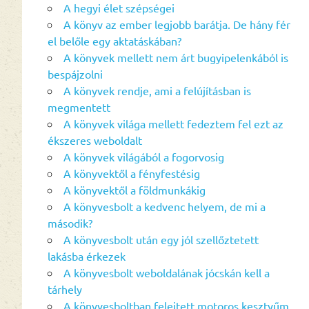
A hegyi élet szépségei
A könyv az ember legjobb barátja. De hány fér
el belőle egy aktatáskában?
A könyvek mellett nem árt bugyipelenkából is
bespájzolni
A könyvek rendje, ami a felújításban is
megmentett
A könyvek világa mellett fedeztem fel ezt az
ékszeres weboldalt
A könyvek világából a fogorvosig
A könyvektől a fényfestésig
A könyvektől a földmunkákig
A könyvesbolt a kedvenc helyem, de mi a
második?
A könyvesbolt után egy jól szellőztetett
lakásba érkezek
A könyvesbolt weboldalának jócskán kell a
tárhely
A könyvesboltban felejtett motoros kesztyűm,