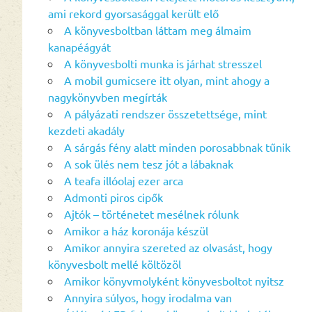
ami rekord gyorsasággal került elő
A könyvesboltban láttam meg álmaim
kanapéágyát
A könyvesbolti munka is járhat stresszel
A mobil gumicsere itt olyan, mint ahogy a
nagykönyvben megírták
A pályázati rendszer összetettsége, mint
kezdeti akadály
A sárgás fény alatt minden porosabbnak tűnik
A sok ülés nem tesz jót a lábaknak
A teafa illóolaj ezer arca
Admonti piros cipők
Ajtók – történetet mesélnek rólunk
Amikor a ház koronája készül
Amikor annyira szereted az olvasást, hogy
könyvesbolt mellé költözöl
Amikor könyvmolyként könyvesboltot nyitsz
Annyira súlyos, hogy irodalma van