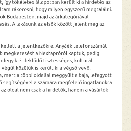
így tökéletes állapotban került ki a hirdetés az
áltam rákeresni, hogy milyen egyszerű megtalálni.
ok Budapesten, majd az árkategóriával
sés. A lakásunk az elsők között jelent meg az
kellett a jelentkezőkre. Anyáék telefonszámát
bb megkeresést a Nextapróról kaptuk, pedig
degyik érdeklődő tisztességes, kulturált
végül közülük is került ki a végső vevő.
, mert a többi oldallal meggyűlt a baja, lefagyott
zűrő segítségével a számára megfelelő ingatlanokra
z az oldal nem csak a hirdetők, hanem a vásárlók