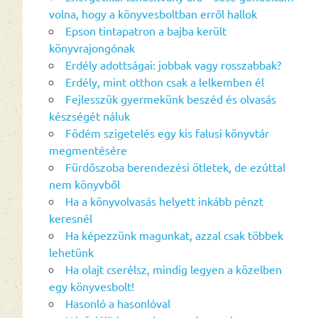
volna, hogy a könyvesboltban erről hallok
Epson tintapatron a bajba került
könyvrajongónak
Erdély adottságai: jobbak vagy rosszabbak?
Erdély, mint otthon csak a lelkemben él
Fejlesszük gyermekünk beszéd és olvasás
készségét náluk
Födém szigetelés egy kis falusi könyvtár
megmentésére
Fürdőszoba berendezési ötletek, de ezúttal
nem könyvből
Ha a könyvolvasás helyett inkább pénzt
keresnél
Ha képezzünk magunkat, azzal csak többek
lehetünk
Ha olajt cserélsz, mindig legyen a közelben
egy könyvesbolt!
Hasonló a hasonlóval