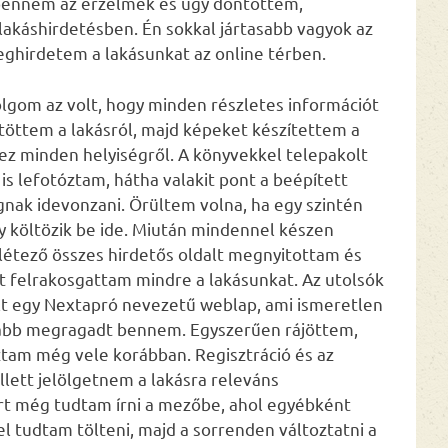
bennem az érzelmek és úgy döntöttem,
 lakáshirdetésben. Én sokkal jártasabb vagyok az
meghirdetem a lakásunkat az online térben.
olgom az volt, hogy minden részletes információt
töttem a lakásról, majd képeket készítettem a
ez minden helyiségről. A könyvekkel telepakolt
is lefotóztam, hátha valakit pont a beépített
gnak idevonzani. Örültem volna, ha egy szintén
 költözik be ide. Miután mindennel készen
 létező összes hirdetős oldalt megnyitottam és
 felrakosgattam mindre a lakásunkat. Az utolsók
lt egy Nextapró nevezetű weblap, ami ismeretlen
nkább megragadt bennem. Egyszerűen rájöttem,
ztam még vele korábban. Regisztráció és az
llett jelölgetnem a lakásra releváns
ort még tudtam írni a mezőbe, ahol egyébként
el tudtam tölteni, majd a sorrenden változtatni a