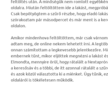
feltöltés után. A minőségük nem romlott egyébként, 
oldalra. Miután feltöltöttem ide a lakást, megprób
Csak bepötyögtem a szűrő részbe, hogy eladó lakás
szórakoztam pár másodpercet és már ment is a kere
oldalon.
Amikor mindenhova feltöltöttem, már csak várnom 
adtam meg, de online nekem lehetett írni. A legtö
onnan számítottam a legkevesebb jelentkezőre. Min
embernek tűnt, mikor eljöttek megnézni a lakást és 
Elmondta, mennyire örül, hogy rátalált a Nextapróra
a keresősáv és a többi, de itt azonnal rátalált a s
és azok közül választotta ki a miénket. Úgy tűnik, e
oldaláról is tökéletesen működik.