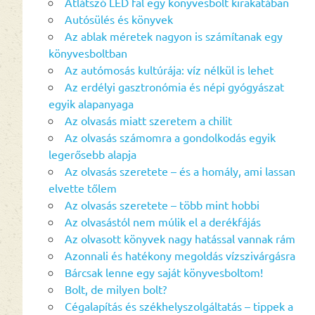
Átlátszó LED fal egy könyvesbolt kirakatában
Autósülés és könyvek
Az ablak méretek nagyon is számítanak egy
könyvesboltban
Az autómosás kultúrája: víz nélkül is lehet
Az erdélyi gasztronómia és népi gyógyászat
egyik alapanyaga
Az olvasás miatt szeretem a chilit
Az olvasás számomra a gondolkodás egyik
legerősebb alapja
Az olvasás szeretete – és a homály, ami lassan
elvette tőlem
Az olvasás szeretete – több mint hobbi
Az olvasástól nem múlik el a derékfájás
Az olvasott könyvek nagy hatással vannak rám
Azonnali és hatékony megoldás vízszivárgásra
Bárcsak lenne egy saját könyvesboltom!
Bolt, de milyen bolt?
Cégalapítás és székhelyszolgáltatás – tippek a