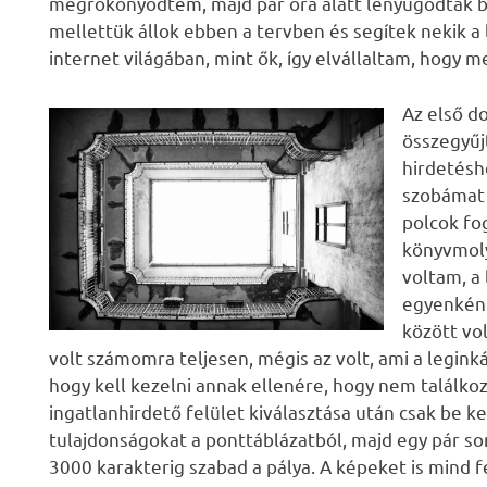
megrökönyödtem, majd pár óra alatt lenyugodtak 
mellettük állok ebben a tervben és segítek nekik a
internet világában, mint ők, így elvállaltam, hogy 
Az első d
összegyűj
hirdetésh
szobámat 
polcok fo
könyvmoly
voltam, a
egyenként
között vo
volt számomra teljesen, mégis az volt, ami a legi
hogy kell kezelni annak ellenére, hogy nem találko
ingatlanhirdető felület kiválasztása után csak be ke
tulajdonságokat a ponttáblázatból, majd egy pár s
3000 karakterig szabad a pálya. A képeket is mind f