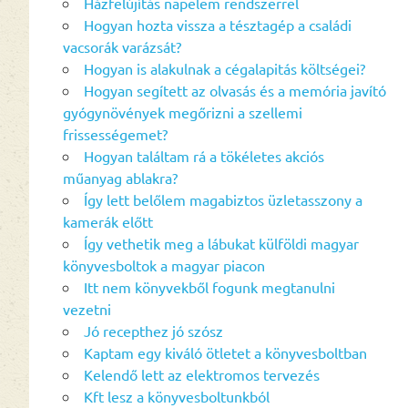
Házfelújítás napelem rendszerrel
Hogyan hozta vissza a tésztagép a családi
vacsorák varázsát?
Hogyan is alakulnak a cégalapitás költségei?
Hogyan segített az olvasás és a memória javító
gyógynövények megőrizni a szellemi
frissességemet?
Hogyan találtam rá a tökéletes akciós
műanyag ablakra?
Így lett belőlem magabiztos üzletasszony a
kamerák előtt
Így vethetik meg a lábukat külföldi magyar
könyvesboltok a magyar piacon
Itt nem könyvekből fogunk megtanulni
vezetni
Jó recepthez jó szósz
Kaptam egy kiváló ötletet a könyvesboltban
Kelendő lett az elektromos tervezés
Kft lesz a könyvesboltunkból