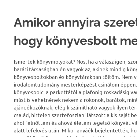
Amikor annyira szere
hogy könyvesbolt mel
Ismertek könyvmolyokat? Nos, ha a válasz igen, sz
baráti társaságban én vagyok az, akinek mindig kön
könyvesboltokban és könyvtárakban töltöm. Nem v
irodalomtudomány mesterképzést csinálom éppen. 
könyvespolc, a parkettától a plafonig roskadásig v
mást is vehetnének nekem a rokonok, barátok, min
ajándékozóknak, elég kiszámítható vagyok ilyen tére
család, hirtelen szertefoszlani látszott a kis saját
ahol felnőttem és ahová életem legelső könyvét vi
alatt lefekvés után. Mikor anyáék bejelentették, ho