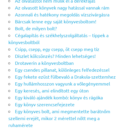
Az olvasástól nem múlik el a derékfájás
Az olvasott könyvek nagy hatással vannak rám
Azonnali és hatékony megoldás vízszivárgásra
Bárcsak lenne egy saját könyvesboltom!
Bolt, de milyen bolt?
Cégalapítás és székhelyszolgáltatás – tippek a
könyvesboltból
Csipp, csepp, egy csepp, öt csepp meg tíz
Díszlet kölcsönzés? Minden lehetséges!
Drotaverin a könyvesboltban
Egy csendes pillanat, különleges felfedezéssel
Egy fekete ezüst fülbevaló a Drakula-szettemhez
Egy hullámhosszon vagyunk a vőlegényemmel
Egy keresés, ami elindított egy úton
Egy kiváló ajándék kombó: könyv és rágóka
Egy könyv szerencsefejezete
Egy könyves bolt, ami megmentette barátnőm
szellemi erejét, mikor 2 mérettel nőtt meg a
ruhamérete