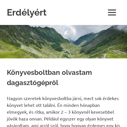
Skip
to
Erdélyért
MENU
content
blog
Könyvesboltban olvastam
dagasztógépről
Nagyon szeretek könyvesboltba járni, mert sok érdekes
könyvet lehet ott találni. Én minden hónapban
elmegyek, és ritka, amikor 2 – 3 könyvnél kevesebbel
jövök haza onnan. Például egyszer egy olyan könyvet
vásároltam, ami arról szól, hogy hogyan érdemes egy kis