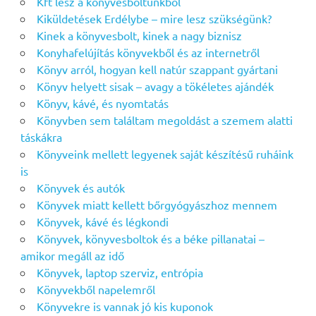
Kft lesz a könyvesboltunkból
Kiküldetések Erdélybe – mire lesz szükségünk?
Kinek a könyvesbolt, kinek a nagy biznisz
Konyhafelújítás könyvekből és az internetről
Könyv arról, hogyan kell natúr szappant gyártani
Könyv helyett sisak – avagy a tökéletes ajándék
Könyv, kávé, és nyomtatás
Könyvben sem találtam megoldást a szemem alatti
táskákra
Könyveink mellett legyenek saját készítésű ruháink
is
Könyvek és autók
Könyvek miatt kellett bőrgyógyászhoz mennem
Könyvek, kávé és légkondi
Könyvek, könyvesboltok és a béke pillanatai –
amikor megáll az idő
Könyvek, laptop szerviz, entrópia
Könyvekből napelemről
Könyvekre is vannak jó kis kuponok