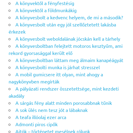
A könyvektől a fényfestésig
A könyvektől a földmunkákig
A könyvesbolt a kedvenc helyem, de mi a második?
A könyvesbolt után egy jól szellőztetett lakásba
érkezek
A könyvesbolt weboldalának jócskán kell a tárhely
A könyvesboltban felejtett motoros kesztyűm, ami
rekord gyorsasággal került elő
A könyvesboltban láttam meg álmaim kanapéágyát
A könyvesbolti munka is járhat stresszel
A mobil gumicsere itt olyan, mint ahogy a
nagykönyvben megírták
A pályázati rendszer összetettsége, mint kezdeti
akadály
A sárgás fény alatt minden porosabbnak tűnik
A sok ülés nem tesz jót a lábaknak
A teafa illóolaj ezer arca
Admonti piros cipők
Ajtók – történetet mesélnek rólunk