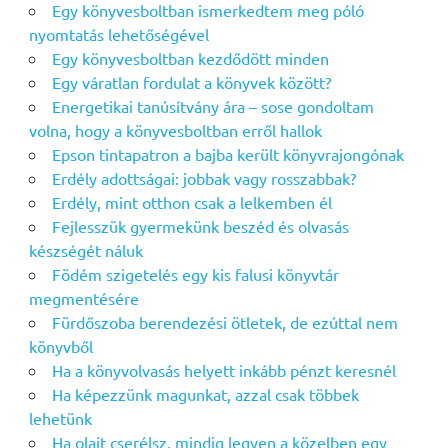
Egy könyvesboltban ismerkedtem meg póló
nyomtatás lehetőségével
Egy könyvesboltban kezdődött minden
Egy váratlan fordulat a könyvek között?
Energetikai tanúsítvány ára – sose gondoltam
volna, hogy a könyvesboltban erről hallok
Epson tintapatron a bajba került könyvrajongónak
Erdély adottságai: jobbak vagy rosszabbak?
Erdély, mint otthon csak a lelkemben él
Fejlesszük gyermekünk beszéd és olvasás
készségét náluk
Födém szigetelés egy kis falusi könyvtár
megmentésére
Fürdőszoba berendezési ötletek, de ezúttal nem
könyvből
Ha a könyvolvasás helyett inkább pénzt keresnél
Ha képezzünk magunkat, azzal csak többek
lehetünk
Ha olajt cserélsz, mindig legyen a közelben egy