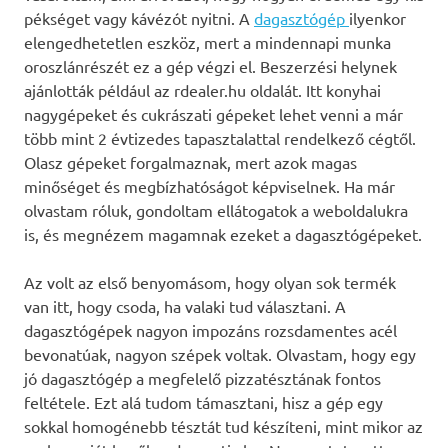
pékséget vagy kávézót nyitni. A
dagasztógép
ilyenkor
elengedhetetlen eszköz, mert a mindennapi munka
oroszlánrészét ez a gép végzi el. Beszerzési helynek
ajánlották például az rdealer.hu oldalát. Itt konyhai
nagygépeket és cukrászati gépeket lehet venni a már
több mint 2 évtizedes tapasztalattal rendelkező cégtől.
Olasz gépeket forgalmaznak, mert azok magas
minőséget és megbízhatóságot képviselnek. Ha már
olvastam róluk, gondoltam ellátogatok a weboldalukra
is, és megnézem magamnak ezeket a dagasztógépeket.
Az volt az első benyomásom, hogy olyan sok termék
van itt, hogy csoda, ha valaki tud választani. A
dagasztógépek nagyon impozáns rozsdamentes acél
bevonatúak, nagyon szépek voltak. Olvastam, hogy egy
jó dagasztógép a megfelelő pizzatésztának fontos
feltétele. Ezt alá tudom támasztani, hisz a gép egy
sokkal homogénebb tésztát tud készíteni, mint mikor az