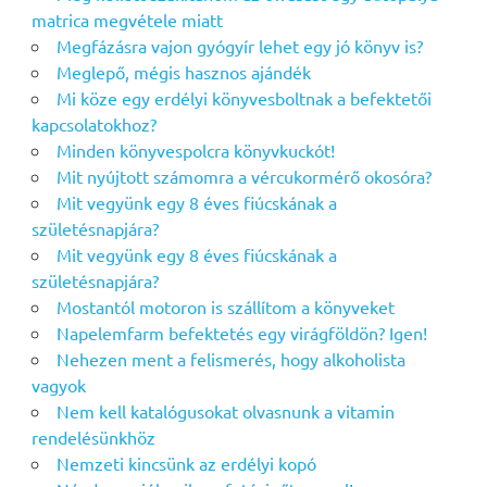
matrica megvétele miatt
Megfázásra vajon gyógyír lehet egy jó könyv is?
Meglepő, mégis hasznos ajándék
Mi köze egy erdélyi könyvesboltnak a befektetői
kapcsolatokhoz?
Minden könyvespolcra könyvkuckót!
Mit nyújtott számomra a vércukormérő okosóra?
Mit vegyünk egy 8 éves fiúcskának a
születésnapjára?
Mit vegyünk egy 8 éves fiúcskának a
születésnapjára?
Mostantól motoron is szállítom a könyveket
Napelemfarm befektetés egy virágföldön? Igen!
Nehezen ment a felismerés, hogy alkoholista
vagyok
Nem kell katalógusokat olvasnunk a vitamin
rendelésünkhöz
Nemzeti kincsünk az erdélyi kopó