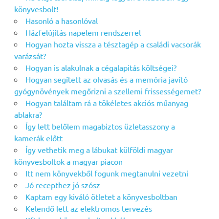
könyvesbolt!
Hasonló a hasonlóval
Házfelújítás napelem rendszerrel
Hogyan hozta vissza a tésztagép a családi vacsorák
varázsát?
Hogyan is alakulnak a cégalapitás költségei?
Hogyan segített az olvasás és a memória javító
gyógynövények megőrizni a szellemi frissességemet?
Hogyan találtam rá a tökéletes akciós műanyag
ablakra?
Így lett belőlem magabiztos üzletasszony a
kamerák előtt
Így vethetik meg a lábukat külföldi magyar
könyvesboltok a magyar piacon
Itt nem könyvekből fogunk megtanulni vezetni
Jó recepthez jó szósz
Kaptam egy kiváló ötletet a könyvesboltban
Kelendő lett az elektromos tervezés