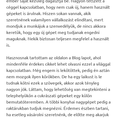
ember saját kezűleg dagasztja be. Nagyon tetszett a
céggel kapcsolatban, hogy nem csak új, hanem használt
gépeket is árulnak. Hiszen sokan vannak, akik
szeretnének valamilyen vállalkozást elindítani, mert
mondjuk a munkájuk a szenvedélyük, de nincs akkora
keretük, hogy egy új gépet meg tudjanak engedni
maguknak. Nekik biztosan teljesen megfelel a használt
is.
Hasznosnak tartottam az oldalon a Blog lapot, ahol
mindenféle érdekes cikket lehet olvasni ezzel a világgal
kapcsolatban. Még engem is lekötöttek, pedig én aztán
nem mozgok ilyen körökben. De ha egy laikust is le
tudnak kötni ezek a szövegek, akkor azok tényleg
nagyon jók. Láttam, hogy lehetőség van megtekinteni a
telephelyükön a cukrászati gépeket egy külön
bemutatóteremben. A többi konyhai nagygépet pedig a
raktárukban tudjuk megnézni. Érdemes észben tartani,
ha esetleg vásárolni szeretnénk, de előtte meg akarjuk