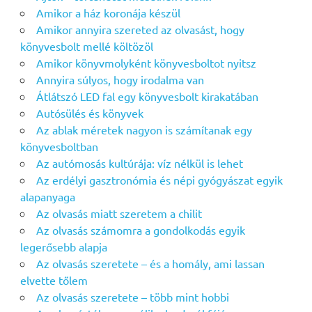
Amikor a ház koronája készül
Amikor annyira szereted az olvasást, hogy
könyvesbolt mellé költözöl
Amikor könyvmolyként könyvesboltot nyitsz
Annyira súlyos, hogy irodalma van
Átlátszó LED fal egy könyvesbolt kirakatában
Autósülés és könyvek
Az ablak méretek nagyon is számítanak egy
könyvesboltban
Az autómosás kultúrája: víz nélkül is lehet
Az erdélyi gasztronómia és népi gyógyászat egyik
alapanyaga
Az olvasás miatt szeretem a chilit
Az olvasás számomra a gondolkodás egyik
legerősebb alapja
Az olvasás szeretete – és a homály, ami lassan
elvette tőlem
Az olvasás szeretete – több mint hobbi