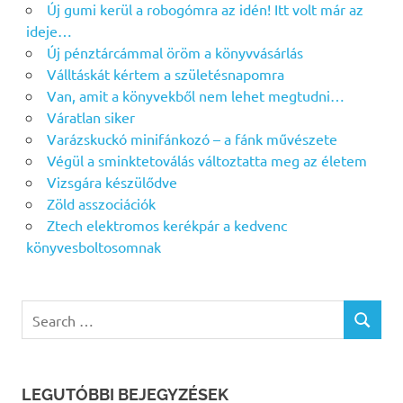
Új gumi kerül a robogómra az idén! Itt volt már az
ideje…
Új pénztárcámmal öröm a könyvvásárlás
Válltáskát kértem a születésnapomra
Van, amit a könyvekből nem lehet megtudni…
Váratlan siker
Varázskuckó minifánkozó – a fánk művészete
Végül a sminktetoválás változtatta meg az életem
Vizsgára készülődve
Zöld asszociációk
Ztech elektromos kerékpár a kedvenc
könyvesboltosomnak
Search
SEARCH
for:
LEGUTÓBBI BEJEGYZÉSEK