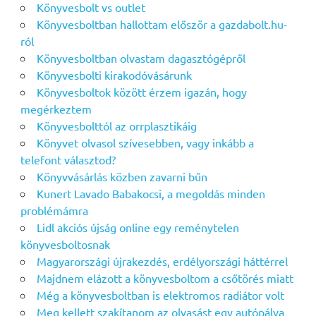
Könyvesbolt vs outlet
Könyvesboltban hallottam először a gazdabolt.hu-
ról
Könyvesboltban olvastam dagasztógépről
Könyvesbolti kirakodóvásárunk
Könyvesboltok között érzem igazán, hogy
megérkeztem
Könyvesbolttól az orrplasztikáig
Könyvet olvasol szívesebben, vagy inkább a
telefont választod?
Könyvvásárlás közben zavarni bűn
Kunert Lavado Babakocsi, a megoldás minden
problémámra
Lidl akciós újság online egy reménytelen
könyvesboltosnak
Magyarországi újrakezdés, erdélyországi háttérrel
Majdnem elázott a könyvesboltom a csőtörés miatt
Még a könyvesboltban is elektromos radiátor volt
Meg kellett szakítanom az olvasást egy autópálya