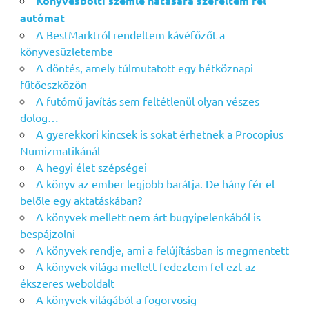
Könyvesbolti szemle hatására szereltem fel
autómat
A BestMarktról rendeltem kávéfőzőt a
könyvesüzletembe
A döntés, amely túlmutatott egy hétköznapi
fűtőeszközön
A futómű javítás sem feltétlenül olyan vészes
dolog…
A gyerekkori kincsek is sokat érhetnek a Procopius
Numizmatikánál
A hegyi élet szépségei
A könyv az ember legjobb barátja. De hány fér el
belőle egy aktatáskában?
A könyvek mellett nem árt bugyipelenkából is
bespájzolni
A könyvek rendje, ami a felújításban is megmentett
A könyvek világa mellett fedeztem fel ezt az
ékszeres weboldalt
A könyvek világából a fogorvosig