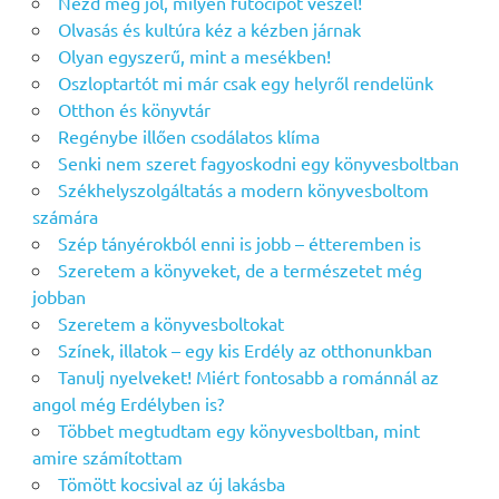
Nézd meg jól, milyen futócipőt veszel!
Olvasás és kultúra kéz a kézben járnak
Olyan egyszerű, mint a mesékben!
Oszloptartót mi már csak egy helyről rendelünk
Otthon és könyvtár
Regénybe illően csodálatos klíma
Senki nem szeret fagyoskodni egy könyvesboltban
Székhelyszolgáltatás a modern könyvesboltom
számára
Szép tányérokból enni is jobb – étteremben is
Szeretem a könyveket, de a természetet még
jobban
Szeretem a könyvesboltokat
Színek, illatok – egy kis Erdély az otthonunkban
Tanulj nyelveket! Miért fontosabb a románnál az
angol még Erdélyben is?
Többet megtudtam egy könyvesboltban, mint
amire számítottam
Tömött kocsival az új lakásba