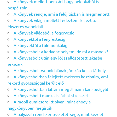
A könyvek mellett nem árt bugyipelenkából is
bespájzolni
A könyvek rendje, ami a felújításban is megmentett
A könyvek világa mellett fedeztem fel ezt az
ékszeres weboldalt
A könyvek világából a fogorvosig
A könyvektől a fényfestésig
A könyvektől a földmunkákig
A könyvesbolt a kedvenc helyem, de mi a második?
A könyvesbolt után egy jól szellőztetett lakásba
érkezek
A könyvesbolt weboldalának jócskán kell a tárhely
A könyvesboltban felejtett motoros kesztyűm, ami
rekord gyorsasággal került elő
A könyvesboltban láttam meg álmaim kanapéágyát
A könyvesbolti munka is járhat stresszel
A mobil gumicsere itt olyan, mint ahogy a
nagykönyvben megírták
A pályázati rendszer összetettsége, mint kezdeti