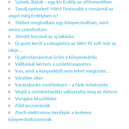
Színek, illatok – egy kis Erdély az otthonunkban
Tanulj nyelveket! Miért fontosabb a románnál az
angol még Erdélyben is?
Többet megtudtam egy könyvesboltban, mint
amire számítottam
Tömött kocsival az új lakásba
Új gumi kerül a robogómra az idén! Itt volt már az
ideje…
Új pénztárcámmal öröm a könyvvásárlás
Válltáskát kértem a születésnapomra
Van, amit a könyvekből nem lehet megtudni…
Váratlan siker
Varázskuckó minifánkozó – a fánk művészete
Végül a sminktetoválás változtatta meg az életem
Vizsgára készülődve
Zöld asszociációk
Ztech elektromos kerékpár a kedvenc
könyvesboltosomnak