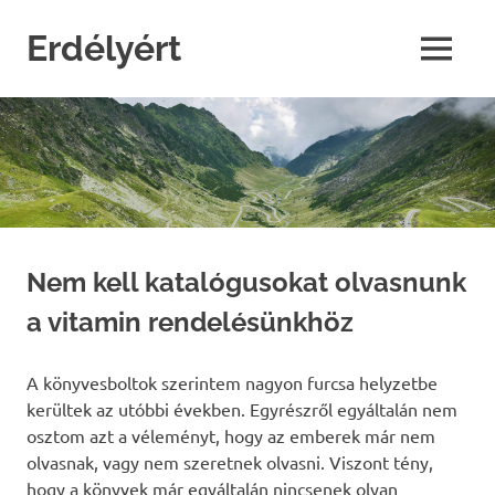
Skip
to
Erdélyért
MENU
content
blog
Nem kell katalógusokat olvasnunk
a vitamin rendelésünkhöz
A könyvesboltok szerintem nagyon furcsa helyzetbe
kerültek az utóbbi években. Egyrészről egyáltalán nem
osztom azt a véleményt, hogy az emberek már nem
olvasnak, vagy nem szeretnek olvasni. Viszont tény,
hogy a könyvek már egyáltalán nincsenek olyan