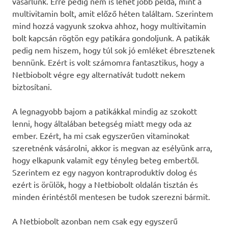
vásárlunk. Erre pedig nem is lehet jobb példa, mint a
multivitamin bolt, amit előző héten találtam. Szerintem
mind hozzá vagyunk szokva ahhoz, hogy multivitamin
bolt kapcsán rögtön egy patikára gondoljunk. A patikák
pedig nem hiszem, hogy túl sok jó emléket ébresztenek
bennünk. Ezért is volt számomra fantasztikus, hogy a
Netbiobolt végre egy alternatívát tudott nekem
biztosítani.
A legnagyobb bajom a patikákkal mindig az szokott
lenni, hogy általában betegség miatt megy oda az
ember. Ezért, ha mi csak egyszerűen vitaminokat
szeretnénk vásárolni, akkor is megvan az esélyünk arra,
hogy elkapunk valamit egy tényleg beteg embertől.
Szerintem ez egy nagyon kontraproduktív dolog és
ezért is örülök, hogy a Netbiobolt oldalán tisztán és
minden érintéstől mentesen be tudok szerezni bármit.
A Netbiobolt azonban nem csak egy egyszerű