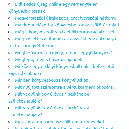
Lidl akciós újság online egy reménytelen
könyvesboltosnak
Magyarországi újrakezdés, erdélyországi háttérrel
Majdnem elázott a könyvesboltom a csőtörés miatt
Még a könyvesboltban is elektromos radiátor volt
Meg kellett szakítanom az olvasást egy autópálya
matrica megvétele miatt
Megfázásra vajon gyógyír lehet egy jó könyv is?
Meglepő, mégis hasznos ajándék
Mi köze egy erdélyi könyvesboltnak a befektetői
kapcsolatokhoz?
Minden könyvespolcra könyvkuckót!
Mit nyújtott számomra a vércukormérő okosóra?
Mit vegyünk egy 8 éves fiúcskának a
születésnapjára?
Mit vegyünk egy 8 éves fiúcskának a
születésnapjára?
Mostantól motoron is szállítom a könyveket
Napelemfarm befektetés egy virágföldön? Igen!