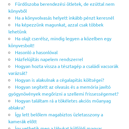
Fürdőszoba berendezési ötletek, de ezúttal nem
könyvből
Ha a könyvolvasás helyett inkább pénzt keresnél
Ha képezzünk magunkat, azzal csak többek
lehetünk
Ha olajt cserélsz, mindig legyen a közelben egy
könyvesbolt!
Hasonló a hasonlóval
Házfelújítás napelem rendszerrel
Hogyan hozta vissza a tésztagép a családi vacsorák
varázsát?
Hogyan is alakulnak a cégalapitás költségei?
Hogyan segített az olvasás és a memória javító
gyógynövények megőrizni a szellemi frissességemet?
Hogyan találtam rá a tökéletes akciós műanyag
ablakra?
Így lett belőlem magabiztos üzletasszony a
kamerák előtt
Így vethetik meg a lábukat külföldi magyar