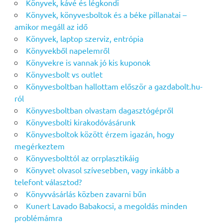
Könyvek, kávé és légkondi
Könyvek, könyvesboltok és a béke pillanatai –
amikor megáll az idő
Könyvek, laptop szerviz, entrópia
Könyvekből napelemről
Könyvekre is vannak jó kis kuponok
Könyvesbolt vs outlet
Könyvesboltban hallottam először a gazdabolt.hu-
ról
Könyvesboltban olvastam dagasztógépről
Könyvesbolti kirakodóvásárunk
Könyvesboltok között érzem igazán, hogy
megérkeztem
Könyvesbolttól az orrplasztikáig
Könyvet olvasol szívesebben, vagy inkább a
telefont választod?
Könyvvásárlás közben zavarni bűn
Kunert Lavado Babakocsi, a megoldás minden
problémámra