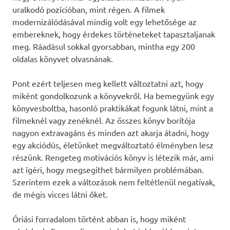
uralkodó pozícióban, mint régen. A filmek
modernizálódásával mindig volt egy lehetősége az
embereknek, hogy érdekes történeteket tapasztaljanak
meg. Ráadásul sokkal gyorsabban, mintha egy 200
oldalas könyvet olvasnának.
Pont ezért teljesen meg kellett változtatni azt, hogy
miként gondolkozunk a könyvekről. Ha bemegyünk egy
könyvesboltba, hasonló praktikákat fogunk látni, mint a
filmeknél vagy zenéknél. Az összes könyv borítója
nagyon extravagáns és minden azt akarja átadni, hogy
egy akciódús, életünket megváltoztató élményben lesz
részünk. Rengeteg motivációs könyv is létezik már, ami
azt ígéri, hogy megsegíthet bármilyen problémában.
Szerintem ezek a változások nem feltétlenül negatívak,
de mégis vicces látni őket.
Óriási forradalom történt abban is, hogy miként