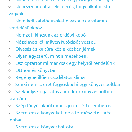
Nehezen ment a felismerés, hogy alkoholista
vagyok
Nem kell katalógusokat olvasnunk a vitamin
rendelésünkhöz
Nemzeti kincsünk az erdélyi kopó
Nézd meg jól, milyen futócipőt veszel!
Olvasás és kultúra kéz a kézben járnak
Olyan egyszerű, mint a mesékben!
Oszloptartót mi már csak egy helyről rendelünk
Otthon és könyvtár
Regénybe illően csodálatos klíma
Senki nem szeret fagyoskodni egy könyvesboltban
Székhelyszolgáltatás a modern könyvesboltom
számára
Szép tányérokból enni is jobb – étteremben is
Szeretem a könyveket, de a természetet még
jobban
Szeretem a könyvesboltokat