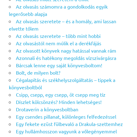
Az olvasás számomra a gondolkodás egyik
legerősebb alapja
Az olvasás szeretete – és a homály, ami lassan
elvette tőlem
Az olvasás szeretete – több mint hobbi
Az olvasástól nem múlik el a derékfájás
Az olvasott könyvek nagy hatással vannak rám
Azonnali és hatékony megoldás vízszivárgásra
Bárcsak lenne egy saját könyvesboltom!
Bolt, de milyen bolt?
Cégalapítás és székhelyszolgáltatás – tippek a
könyvesboltból
Csipp, csepp, egy csepp, öt csepp meg tíz
Díszlet kölcsönzés? Minden lehetséges!
Drotaverin a könyvesboltban
Egy csendes pillanat, különleges felfedezéssel
Egy fekete ezüst fülbevaló a Drakula-szettemhez
Egy hullámhosszon vagyunk a vőlegényemmel