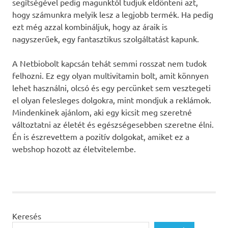
segítségével pedig magunktól tudjuk eldönteni azt,
hogy számunkra melyik lesz a legjobb termék. Ha pedig
ezt még azzal kombináljuk, hogy az áraik is
nagyszerűek, egy fantasztikus szolgáltatást kapunk.
A Netbiobolt kapcsán tehát semmi rosszat nem tudok
felhozni. Ez egy olyan multivitamin bolt, amit könnyen
lehet használni, olcsó és egy percünket sem vesztegeti
el olyan felesleges dolgokra, mint mondjuk a reklámok.
Mindenkinek ajánlom, aki egy kicsit meg szeretné
változtatni az életét és egészségesebben szeretne élni.
Én is észrevettem a pozitív dolgokat, amiket ez a
webshop hozott az életvitelembe.
Keresés