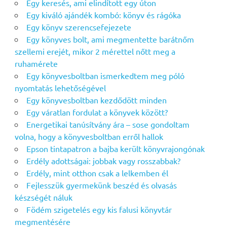
Egy keresés, ami elindított egy úton
Egy kiváló ajándék kombó: könyv és rágóka
Egy könyv szerencsefejezete
Egy könyves bolt, ami megmentette barátnőm
szellemi erejét, mikor 2 mérettel nőtt meg a
ruhamérete
Egy könyvesboltban ismerkedtem meg póló
nyomtatás lehetőségével
Egy könyvesboltban kezdődött minden
Egy váratlan fordulat a könyvek között?
Energetikai tanúsítvány ára – sose gondoltam
volna, hogy a könyvesboltban erről hallok
Epson tintapatron a bajba került könyvrajongónak
Erdély adottságai: jobbak vagy rosszabbak?
Erdély, mint otthon csak a lelkemben él
Fejlesszük gyermekünk beszéd és olvasás
készségét náluk
Födém szigetelés egy kis falusi könyvtár
megmentésére