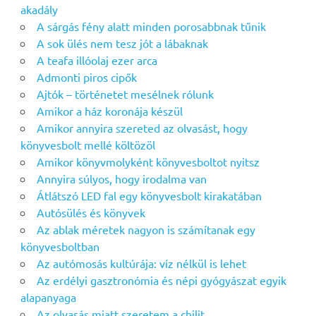
akadály
A sárgás fény alatt minden porosabbnak tűnik
A sok ülés nem tesz jót a lábaknak
A teafa illóolaj ezer arca
Admonti piros cipők
Ajtók – történetet mesélnek rólunk
Amikor a ház koronája készül
Amikor annyira szereted az olvasást, hogy
könyvesbolt mellé költözöl
Amikor könyvmolyként könyvesboltot nyitsz
Annyira súlyos, hogy irodalma van
Átlátszó LED fal egy könyvesbolt kirakatában
Autósülés és könyvek
Az ablak méretek nagyon is számítanak egy
könyvesboltban
Az autómosás kultúrája: víz nélkül is lehet
Az erdélyi gasztronómia és népi gyógyászat egyik
alapanyaga
Az olvasás miatt szeretem a chilit