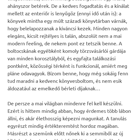
ahányszor betérek. De a kedves fogadtatás és a kínálat
mellett az enteriőr is lenyűgöz (ennyi idő után is): a
könyvek mintha egy múlt századi könyvtárban várnák,
hogy belelapozzanak a kíváncsi kezek. Minden nagyon
elegáns, kicsit rejtélyes is talán, abszolút nem a mai
modern feeling, de nekem pont ez tetszik benne. A
boltocskának egyébként komoly törzsvásárlói gárdája
van minden korosztályból, és egyfajta találkozási
pontként, közösségi térként is funkcionál, amiért meg
pláne odavagyok. Bízom benne, hogy még sokáig fenn
tud maradni a kedvenc könyvesboltom, és nem esik
áldozatául az emelkedő bérleti díjaknak…
De persze a mai világban mindenre fel kell készülni.
Ezért is hittem mindig abban, hogy érdemes több lábon
állni, és akár élethosszig képezni magunkat. A tanulás
egyrészt mindig értékteremtést hordoz magában.
Másrészt a szemünk előtt nőnek ki a semmiből az új