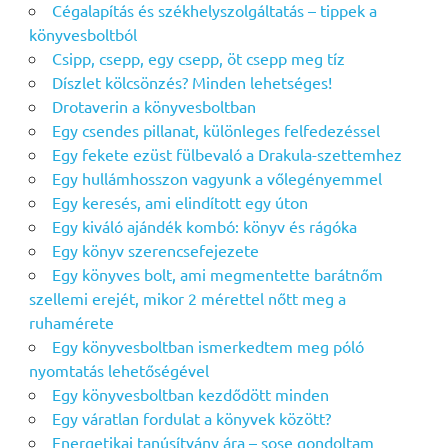
Cégalapítás és székhelyszolgáltatás – tippek a
könyvesboltból
Csipp, csepp, egy csepp, öt csepp meg tíz
Díszlet kölcsönzés? Minden lehetséges!
Drotaverin a könyvesboltban
Egy csendes pillanat, különleges felfedezéssel
Egy fekete ezüst fülbevaló a Drakula-szettemhez
Egy hullámhosszon vagyunk a vőlegényemmel
Egy keresés, ami elindított egy úton
Egy kiváló ajándék kombó: könyv és rágóka
Egy könyv szerencsefejezete
Egy könyves bolt, ami megmentette barátnőm
szellemi erejét, mikor 2 mérettel nőtt meg a
ruhamérete
Egy könyvesboltban ismerkedtem meg póló
nyomtatás lehetőségével
Egy könyvesboltban kezdődött minden
Egy váratlan fordulat a könyvek között?
Energetikai tanúsítvány ára – sose gondoltam