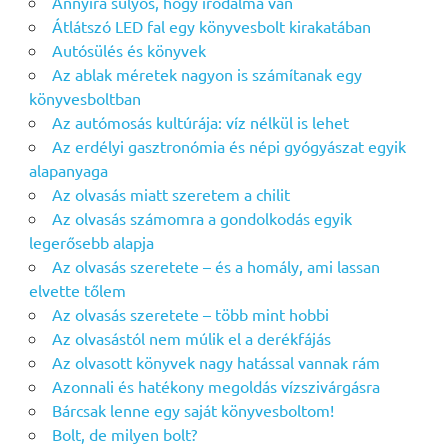
Annyira súlyos, hogy irodalma van
Átlátszó LED fal egy könyvesbolt kirakatában
Autósülés és könyvek
Az ablak méretek nagyon is számítanak egy
könyvesboltban
Az autómosás kultúrája: víz nélkül is lehet
Az erdélyi gasztronómia és népi gyógyászat egyik
alapanyaga
Az olvasás miatt szeretem a chilit
Az olvasás számomra a gondolkodás egyik
legerősebb alapja
Az olvasás szeretete – és a homály, ami lassan
elvette tőlem
Az olvasás szeretete – több mint hobbi
Az olvasástól nem múlik el a derékfájás
Az olvasott könyvek nagy hatással vannak rám
Azonnali és hatékony megoldás vízszivárgásra
Bárcsak lenne egy saját könyvesboltom!
Bolt, de milyen bolt?