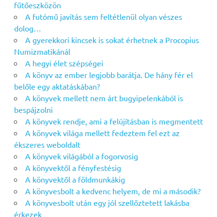
fűtőeszközön
A futómű javítás sem feltétlenül olyan vészes
dolog…
A gyerekkori kincsek is sokat érhetnek a Procopius
Numizmatikánál
A hegyi élet szépségei
A könyv az ember legjobb barátja. De hány fér el
belőle egy aktatáskában?
A könyvek mellett nem árt bugyipelenkából is
bespájzolni
A könyvek rendje, ami a felújításban is megmentett
A könyvek világa mellett fedeztem fel ezt az
ékszeres weboldalt
A könyvek világából a fogorvosig
A könyvektől a fényfestésig
A könyvektől a földmunkákig
A könyvesbolt a kedvenc helyem, de mi a második?
A könyvesbolt után egy jól szellőztetett lakásba
érkezek