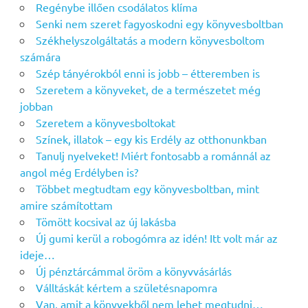
Regénybe illően csodálatos klíma
Senki nem szeret fagyoskodni egy könyvesboltban
Székhelyszolgáltatás a modern könyvesboltom
számára
Szép tányérokból enni is jobb – étteremben is
Szeretem a könyveket, de a természetet még
jobban
Szeretem a könyvesboltokat
Színek, illatok – egy kis Erdély az otthonunkban
Tanulj nyelveket! Miért fontosabb a románnál az
angol még Erdélyben is?
Többet megtudtam egy könyvesboltban, mint
amire számítottam
Tömött kocsival az új lakásba
Új gumi kerül a robogómra az idén! Itt volt már az
ideje…
Új pénztárcámmal öröm a könyvvásárlás
Válltáskát kértem a születésnapomra
Van, amit a könyvekből nem lehet megtudni…