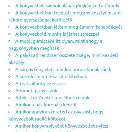
A könyvesbolt weboldalának jócskán kell a tárhely
A könyvesboltban felejtett motoros kesztyűm, ami
rekord gyorsasággal került elő
A könyvesboltban láttam meg álmaim kanapéágyát
A könyvesbolti munka is járhat stresszel
A mobil gumicsere itt olyan, mint ahogy a
nagykönyvben megírták
A pályázati rendszer összetettsége, mint kezdeti
akadály
A sárgás fény alatt minden porosabbnak tűnik
A sok ülés nem tesz jót a lábaknak
A teafa illóolaj ezer arca
Admonti piros cipők
Ajtók – történetet mesélnek rólunk
Amikor a ház koronája készül
Amikor annyira szereted az olvasást, hogy
könyvesbolt mellé költözöl
Amikor könyvmolyként könyvesboltot nyitsz