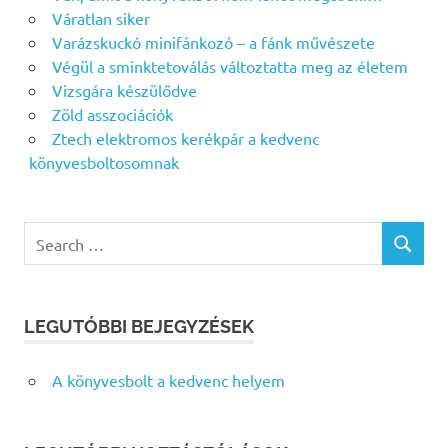
Váratlan siker
Varázskuckó minifánkozó – a fánk művészete
Végül a sminktetoválás változtatta meg az életem
Vizsgára készülődve
Zöld asszociációk
Ztech elektromos kerékpár a kedvenc
könyvesboltosomnak
Search
SEARCH
for:
LEGUTÓBBI BEJEGYZÉSEK
A könyvesbolt a kedvenc helyem