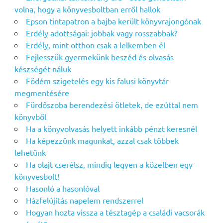
volna, hogy a könyvesboltban erről hallok
Epson tintapatron a bajba került könyvrajongónak
Erdély adottságai: jobbak vagy rosszabbak?
Erdély, mint otthon csak a lelkemben él
Fejlesszük gyermekünk beszéd és olvasás
készségét náluk
Födém szigetelés egy kis falusi könyvtár
megmentésére
Fürdőszoba berendezési ötletek, de ezúttal nem
könyvből
Ha a könyvolvasás helyett inkább pénzt keresnél
Ha képezzünk magunkat, azzal csak többek
lehetünk
Ha olajt cserélsz, mindig legyen a közelben egy
könyvesbolt!
Hasonló a hasonlóval
Házfelújítás napelem rendszerrel
Hogyan hozta vissza a tésztagép a családi vacsorák