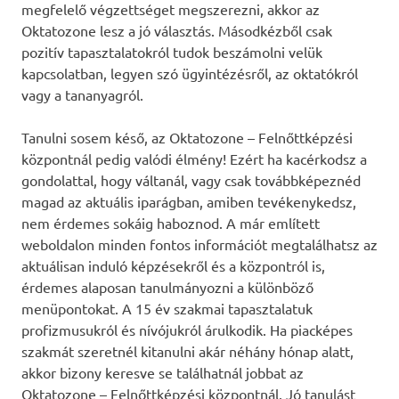
megfelelő végzettséget megszerezni, akkor az
Oktatozone lesz a jó választás. Másodkézből csak
pozitív tapasztalatokról tudok beszámolni velük
kapcsolatban, legyen szó ügyintézésről, az oktatókról
vagy a tananyagról.
Tanulni sosem késő, az Oktatozone – Felnőttképzési
központnál pedig valódi élmény! Ezért ha kacérkodsz a
gondolattal, hogy váltanál, vagy csak továbbképeznéd
magad az aktuális iparágban, amiben tevékenykedsz,
nem érdemes sokáig haboznod. A már említett
weboldalon minden fontos információt megtalálhatsz az
aktuálisan induló képzésekről és a központról is,
érdemes alaposan tanulmányozni a különböző
menüpontokat. A 15 év szakmai tapasztalatuk
profizmusukról és nívójukról árulkodik. Ha piacképes
szakmát szeretnél kitanulni akár néhány hónap alatt,
akkor bizony keresve se találhatnál jobbat az
Oktatozone – Felnőttképzési központnál. Jó tanulást