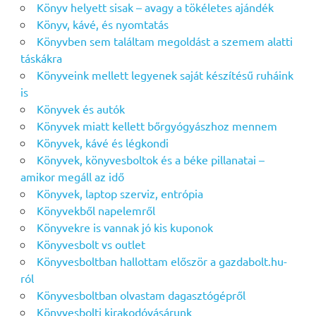
Könyv helyett sisak – avagy a tökéletes ajándék
Könyv, kávé, és nyomtatás
Könyvben sem találtam megoldást a szemem alatti
táskákra
Könyveink mellett legyenek saját készítésű ruháink
is
Könyvek és autók
Könyvek miatt kellett bőrgyógyászhoz mennem
Könyvek, kávé és légkondi
Könyvek, könyvesboltok és a béke pillanatai –
amikor megáll az idő
Könyvek, laptop szerviz, entrópia
Könyvekből napelemről
Könyvekre is vannak jó kis kuponok
Könyvesbolt vs outlet
Könyvesboltban hallottam először a gazdabolt.hu-
ról
Könyvesboltban olvastam dagasztógépről
Könyvesbolti kirakodóvásárunk