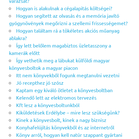
varázsát?
Hogyan is alakulnak a cégalapitás költségei?
Hogyan segített az olvasás és a memória javító
gyógynövények megőrizni a szellemi frissességemet?
Hogyan találtam rá a tökéletes akciós műanyag
ablakra?
Így lett belőlem magabiztos üzletasszony a
kamerák előtt
Így vethetik meg a lábukat külföldi magyar
könyvesboltok a magyar piacon
Itt nem könyvekből fogunk megtanulni vezetni
Jó recepthez jó szósz
Kaptam egy kiváló ötletet a könyvesboltban
Kelendő lett az elektromos tervezés
Kft lesz a könyvesboltunkból
Kiküldetések Erdélybe – mire lesz szükségünk?
Kinek a könyvesbolt, kinek a nagy biznisz
Konyhafelújítás könyvekből és az internetről
Könyv arról, hogyan kell natúr szappant gyártani