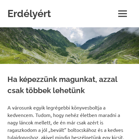
Skip
to
Erdélyért
MENU
content
blog
Ha képezzünk magunkat, azzal
csak többek lehetünk
A városunk egyik legrégebbi könyvesboltja a
kedvencem. Tudom, hogy nehéz életben maradni a
nagy láncok mellett, de én már csak azért is
ragaszkodom a jól „bevált” boltocskához és a kedves
tulajdonoshoz, akivel mindig beszélgetünk egy kicsit,