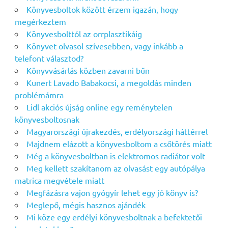
Könyvesboltok között érzem igazán, hogy
megérkeztem
Könyvesbolttól az orrplasztikáig
Könyvet olvasol szívesebben, vagy inkább a
telefont választod?
Könyvvásárlás közben zavarni bűn
Kunert Lavado Babakocsi, a megoldás minden
problémámra
Lidl akciós újság online egy reménytelen
könyvesboltosnak
Magyarországi újrakezdés, erdélyországi háttérrel
Majdnem elázott a könyvesboltom a csőtörés miatt
Még a könyvesboltban is elektromos radiátor volt
Meg kellett szakítanom az olvasást egy autópálya
matrica megvétele miatt
Megfázásra vajon gyógyír lehet egy jó könyv is?
Meglepő, mégis hasznos ajándék
Mi köze egy erdélyi könyvesboltnak a befektetői