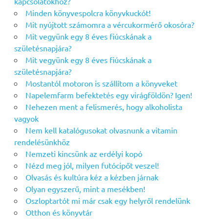
kapcsolatokhoz?
Minden könyvespolcra könyvkuckót!
Mit nyújtott számomra a vércukormérő okosóra?
Mit vegyünk egy 8 éves fiúcskának a
születésnapjára?
Mit vegyünk egy 8 éves fiúcskának a
születésnapjára?
Mostantól motoron is szállítom a könyveket
Napelemfarm befektetés egy virágföldön? Igen!
Nehezen ment a felismerés, hogy alkoholista
vagyok
Nem kell katalógusokat olvasnunk a vitamin
rendelésünkhöz
Nemzeti kincsünk az erdélyi kopó
Nézd meg jól, milyen futócipőt veszel!
Olvasás és kultúra kéz a kézben járnak
Olyan egyszerű, mint a mesékben!
Oszloptartót mi már csak egy helyről rendelünk
Otthon és könyvtár