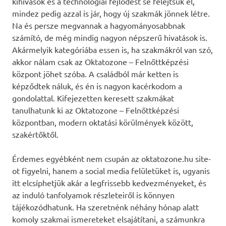
kihívások és a technológiai fejlődést se felejtsük el,
mindez pedig azzal is jár, hogy új szakmák jönnek létre.
Na és persze megvannak a hagyományosabbnak
számító, de még mindig nagyon népszerű hivatások is.
Akármelyik kategóriába essen is, ha szakmákról van szó,
akkor nálam csak az Oktatozone – Felnőttképzési
központ jöhet szóba. A családból már ketten is
képződtek náluk, és én is nagyon kacérkodom a
gondolattal. Kifejezetten keresett szakmákat
tanulhatunk ki az Oktatozone – Felnőttképzési
központban, modern oktatási körülmények között,
szakértőktől.
Érdemes egyébként nem csupán az oktatozone.hu site-
ot figyelni, hanem a social media felületüket is, ugyanis
itt elcsíphetjük akár a legfrissebb kedvezményeket, és
az induló tanfolyamok részleteiről is könnyen
tájékozódhatunk. Ha szeretnénk néhány hónap alatt
komoly szakmai ismereteket elsajátítani, a számunkra