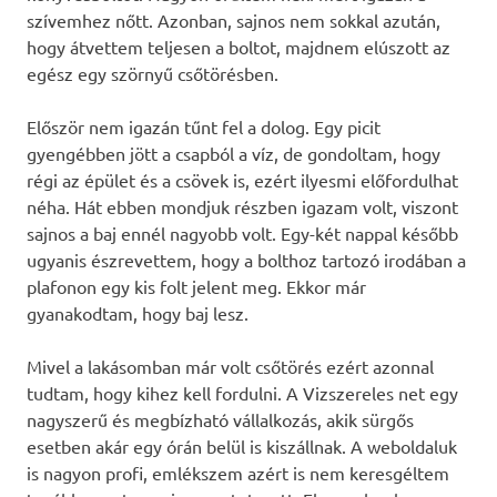
szívemhez nőtt. Azonban, sajnos nem sokkal azután,
hogy átvettem teljesen a boltot, majdnem elúszott az
egész egy szörnyű csőtörésben.
Először nem igazán tűnt fel a dolog. Egy picit
gyengébben jött a csapból a víz, de gondoltam, hogy
régi az épület és a csövek is, ezért ilyesmi előfordulhat
néha. Hát ebben mondjuk részben igazam volt, viszont
sajnos a baj ennél nagyobb volt. Egy-két nappal később
ugyanis észrevettem, hogy a bolthoz tartozó irodában a
plafonon egy kis folt jelent meg. Ekkor már
gyanakodtam, hogy baj lesz.
Mivel a lakásomban már volt csőtörés ezért azonnal
tudtam, hogy kihez kell fordulni. A Vizszereles net egy
nagyszerű és megbízható vállalkozás, akik sürgős
esetben akár egy órán belül is kiszállnak. A weboldaluk
is nagyon profi, emlékszem azért is nem keresgéltem