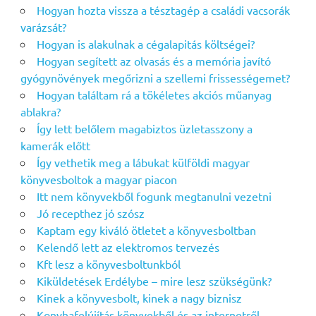
Hogyan hozta vissza a tésztagép a családi vacsorák
varázsát?
Hogyan is alakulnak a cégalapitás költségei?
Hogyan segített az olvasás és a memória javító
gyógynövények megőrizni a szellemi frissességemet?
Hogyan találtam rá a tökéletes akciós műanyag
ablakra?
Így lett belőlem magabiztos üzletasszony a
kamerák előtt
Így vethetik meg a lábukat külföldi magyar
könyvesboltok a magyar piacon
Itt nem könyvekből fogunk megtanulni vezetni
Jó recepthez jó szósz
Kaptam egy kiváló ötletet a könyvesboltban
Kelendő lett az elektromos tervezés
Kft lesz a könyvesboltunkból
Kiküldetések Erdélybe – mire lesz szükségünk?
Kinek a könyvesbolt, kinek a nagy biznisz
Konyhafelújítás könyvekből és az internetről