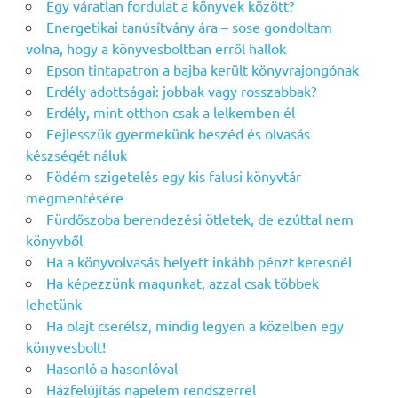
Egy váratlan fordulat a könyvek között?
Energetikai tanúsítvány ára – sose gondoltam
volna, hogy a könyvesboltban erről hallok
Epson tintapatron a bajba került könyvrajongónak
Erdély adottságai: jobbak vagy rosszabbak?
Erdély, mint otthon csak a lelkemben él
Fejlesszük gyermekünk beszéd és olvasás
készségét náluk
Födém szigetelés egy kis falusi könyvtár
megmentésére
Fürdőszoba berendezési ötletek, de ezúttal nem
könyvből
Ha a könyvolvasás helyett inkább pénzt keresnél
Ha képezzünk magunkat, azzal csak többek
lehetünk
Ha olajt cserélsz, mindig legyen a közelben egy
könyvesbolt!
Hasonló a hasonlóval
Házfelújítás napelem rendszerrel