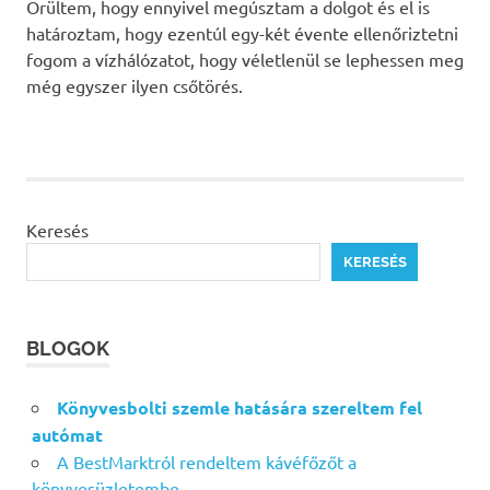
Örültem, hogy ennyivel megúsztam a dolgot és el is
határoztam, hogy ezentúl egy-két évente ellenőriztetni
fogom a vízhálózatot, hogy véletlenül se lephessen meg
még egyszer ilyen csőtörés.
Keresés
KERESÉS
BLOGOK
Könyvesbolti szemle hatására szereltem fel
autómat
A BestMarktról rendeltem kávéfőzőt a
könyvesüzletembe