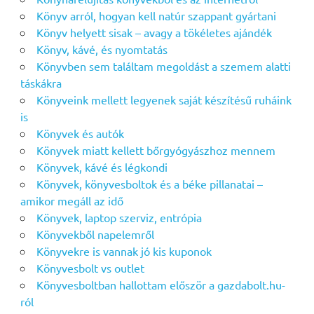
Könyv arról, hogyan kell natúr szappant gyártani
Könyv helyett sisak – avagy a tökéletes ajándék
Könyv, kávé, és nyomtatás
Könyvben sem találtam megoldást a szemem alatti
táskákra
Könyveink mellett legyenek saját készítésű ruháink
is
Könyvek és autók
Könyvek miatt kellett bőrgyógyászhoz mennem
Könyvek, kávé és légkondi
Könyvek, könyvesboltok és a béke pillanatai –
amikor megáll az idő
Könyvek, laptop szerviz, entrópia
Könyvekből napelemről
Könyvekre is vannak jó kis kuponok
Könyvesbolt vs outlet
Könyvesboltban hallottam először a gazdabolt.hu-
ról