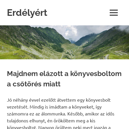
Skip
to
Erdélyért
MENU
content
blog
Majdnem elázott a könyvesboltom
a csőtörés miatt
Jó néhány évvel ezelőtt átvettem egy könyvesbolt
vezetését. Mindig is imádtam a könyveket, így
számomra ez az álommunka. Később, amikor az idős
tulajdonos elhunyt, én örököltem meg a kis
könyvesboltot. Nagyon örültem neki mert igazán a