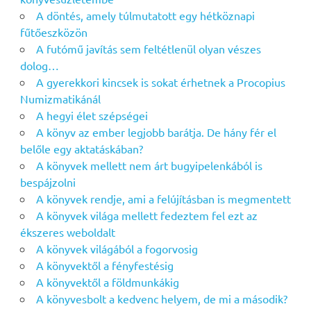
A döntés, amely túlmutatott egy hétköznapi
fűtőeszközön
A futómű javítás sem feltétlenül olyan vészes
dolog…
A gyerekkori kincsek is sokat érhetnek a Procopius
Numizmatikánál
A hegyi élet szépségei
A könyv az ember legjobb barátja. De hány fér el
belőle egy aktatáskában?
A könyvek mellett nem árt bugyipelenkából is
bespájzolni
A könyvek rendje, ami a felújításban is megmentett
A könyvek világa mellett fedeztem fel ezt az
ékszeres weboldalt
A könyvek világából a fogorvosig
A könyvektől a fényfestésig
A könyvektől a földmunkákig
A könyvesbolt a kedvenc helyem, de mi a második?