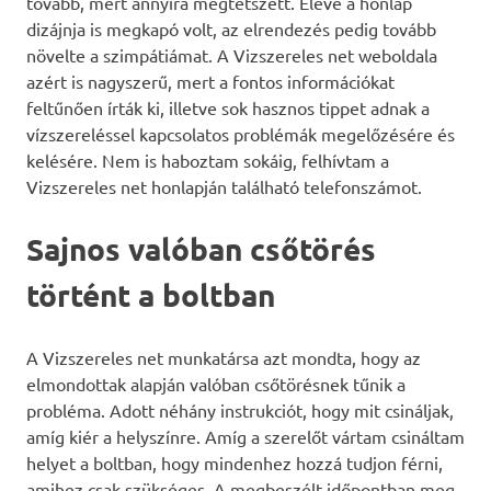
tovább, mert annyira megtetszett. Eleve a honlap
dizájnja is megkapó volt, az elrendezés pedig tovább
növelte a szimpátiámat. A Vizszereles net weboldala
azért is nagyszerű, mert a fontos információkat
feltűnően írták ki, illetve sok hasznos tippet adnak a
vízszereléssel kapcsolatos problémák megelőzésére és
kelésére. Nem is haboztam sokáig, felhívtam a
Vizszereles net honlapján található telefonszámot.
Sajnos valóban csőtörés
történt a boltban
A Vizszereles net munkatársa azt mondta, hogy az
elmondottak alapján valóban csőtörésnek tűnik a
probléma. Adott néhány instrukciót, hogy mit csináljak,
amíg kiér a helyszínre. Amíg a szerelőt vártam csináltam
helyet a boltban, hogy mindenhez hozzá tudjon férni,
amihez csak szükséges. A megbeszélt időpontban meg