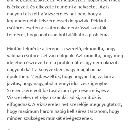
is érkezett és elkezdte felmérni a helyzetet. Az is
nagyon tetszett a Vizszereles net-ben, hogy a
legmodernebb felszereléssel dolgoztak. Például
csőtörés esetén a csatornakamerázással szokták
felmérni, hogy pontosan hol található a probléma.
Miután felmérte a terepet a szerelő, elmondta, hogy
valóban csőtöréssel van dolgunk. Azt mondta, hogy még
idejében észrevettem a problémát és így nem okozott
nagyobb kárt a könyvekben, vagy magában az
épületben. Megbeszéltük, hogy hogyan fog zajlani a
javítás, hogy nagyjából mennyi időt vesz igénybe.
Szerencsére volt biztosításom ilyen esetre is, és a
Vizszereles net olyan számlát ad ki, amit ők is
elfogadnak. A Vizszereles net szerelője megnyugtatott,
hogy maximum három napig kell zárva tartanom, hogy
minden szükséges munkát elvégezzenek.