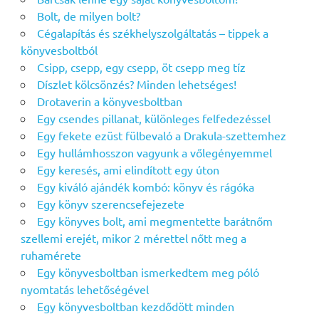
Bolt, de milyen bolt?
Cégalapítás és székhelyszolgáltatás – tippek a
könyvesboltból
Csipp, csepp, egy csepp, öt csepp meg tíz
Díszlet kölcsönzés? Minden lehetséges!
Drotaverin a könyvesboltban
Egy csendes pillanat, különleges felfedezéssel
Egy fekete ezüst fülbevaló a Drakula-szettemhez
Egy hullámhosszon vagyunk a vőlegényemmel
Egy keresés, ami elindított egy úton
Egy kiváló ajándék kombó: könyv és rágóka
Egy könyv szerencsefejezete
Egy könyves bolt, ami megmentette barátnőm
szellemi erejét, mikor 2 mérettel nőtt meg a
ruhamérete
Egy könyvesboltban ismerkedtem meg póló
nyomtatás lehetőségével
Egy könyvesboltban kezdődött minden