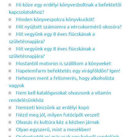
Mi köze egy erdélyi könyvesboltnak a befektetői
kapcsolatokhoz?
Minden könyvespolcra könyvkuckót!
Mit nyújtott számomra a vércukormérő okosóra?
Mit vegyünk egy 8 éves fiúcskának a
születésnapjára?
Mit vegyünk egy 8 éves fiúcskának a
születésnapjára?
Mostantól motoron is szállítom a könyveket
Napelemfarm befektetés egy virágföldön? Igen!
Nehezen ment a felismerés, hogy alkoholista
vagyok
Nem kell katalógusokat olvasnunk a vitamin
rendelésünkhöz
Nemzeti kincsünk az erdélyi kopó
Nézd meg jól, milyen futócipőt veszel!
Olvasás és kultúra kéz a kézben járnak
Olyan egyszerű, mint a mesékben!
Oszloptartót mi már csak egy helyről rendelünk