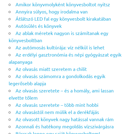
Amikor könyvmolyként könyvesboltot nyitsz
Annyira súlyos, hogy irodalma van
Átlátszó LED fal egy könyvesbolt kirakatában
Autósülés és könyvek
Az ablak méretek nagyon is számítanak egy
könyvesboltban
Az autómosás kultúrája: víz nélkül is lehet
Az erdélyi gasztronómia és népi gyógyászat egyik
alapanyaga
Az olvasás miatt szeretem a chilit
Az olvasás számomra a gondolkodás egyik
legerősebb alapja
Az olvasás szeretete – és a homály, ami lassan
elvette tőlem
Az olvasás szeretete – több mint hobbi
Az olvasástól nem múlik el a derékfájás
Az olvasott könyvek nagy hatással vannak rám
Azonnali és hatékony megoldás vízszivárgásra
Bárcsak lenne egy saját könyvesboltom!