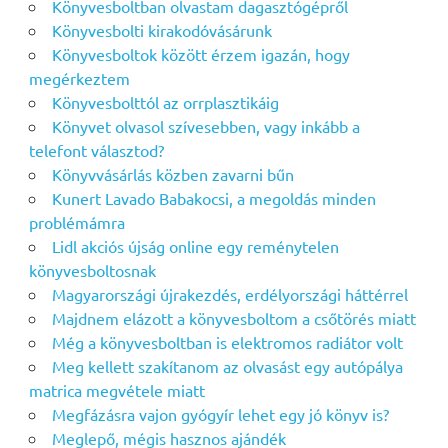
Könyvesboltban olvastam dagasztógépről
Könyvesbolti kirakodóvásárunk
Könyvesboltok között érzem igazán, hogy
megérkeztem
Könyvesbolttól az orrplasztikáig
Könyvet olvasol szívesebben, vagy inkább a
telefont választod?
Könyvvásárlás közben zavarni bűn
Kunert Lavado Babakocsi, a megoldás minden
problémámra
Lidl akciós újság online egy reménytelen
könyvesboltosnak
Magyarországi újrakezdés, erdélyországi háttérrel
Majdnem elázott a könyvesboltom a csőtörés miatt
Még a könyvesboltban is elektromos radiátor volt
Meg kellett szakítanom az olvasást egy autópálya
matrica megvétele miatt
Megfázásra vajon gyógyír lehet egy jó könyv is?
Meglepő, mégis hasznos ajándék