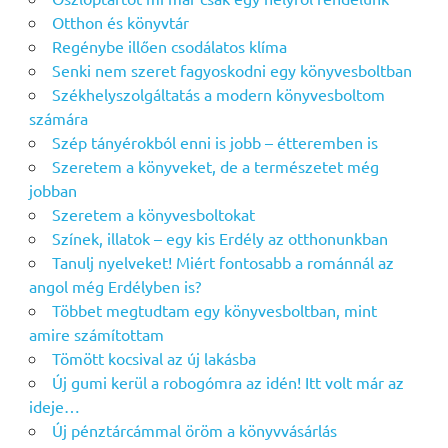
Otthon és könyvtár
Regénybe illően csodálatos klíma
Senki nem szeret fagyoskodni egy könyvesboltban
Székhelyszolgáltatás a modern könyvesboltom
számára
Szép tányérokból enni is jobb – étteremben is
Szeretem a könyveket, de a természetet még
jobban
Szeretem a könyvesboltokat
Színek, illatok – egy kis Erdély az otthonunkban
Tanulj nyelveket! Miért fontosabb a románnál az
angol még Erdélyben is?
Többet megtudtam egy könyvesboltban, mint
amire számítottam
Tömött kocsival az új lakásba
Új gumi kerül a robogómra az idén! Itt volt már az
ideje…
Új pénztárcámmal öröm a könyvvásárlás