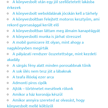
A könyvesbolt után egy jól szellőztetett lakásba
érkezek
A könyvesbolt weboldalának jócskán kell a tárhely
A könyvesboltban felejtett motoros kesztyűm, ami
rekord gyorsasággal került elő
A könyvesboltban láttam meg álmaim kanapéágyát
A könyvesbolti munka is járhat stresszel
A mobil gumicsere itt olyan, mint ahogy a
nagykönyvben megírták
A pályázati rendszer összetettsége, mint kezdeti
akadály
A sárgás fény alatt minden porosabbnak tűnik
A sok ülés nem tesz jót a lábaknak
A teafa illóolaj ezer arca
Admonti piros cipők
Ajtók – történetet mesélnek rólunk
Amikor a ház koronája készül
Amikor annyira szereted az olvasást, hogy
könyvesbolt mellé költözöl