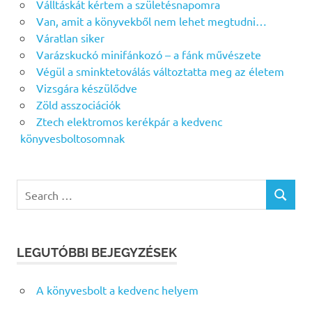
Válltáskát kértem a születésnapomra
Van, amit a könyvekből nem lehet megtudni…
Váratlan siker
Varázskuckó minifánkozó – a fánk művészete
Végül a sminktetoválás változtatta meg az életem
Vizsgára készülődve
Zöld asszociációk
Ztech elektromos kerékpár a kedvenc
könyvesboltosomnak
Search
SEARCH
for:
LEGUTÓBBI BEJEGYZÉSEK
A könyvesbolt a kedvenc helyem