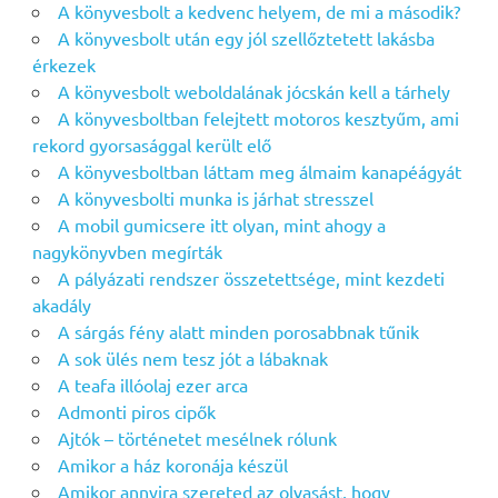
A könyvesbolt a kedvenc helyem, de mi a második?
A könyvesbolt után egy jól szellőztetett lakásba
érkezek
A könyvesbolt weboldalának jócskán kell a tárhely
A könyvesboltban felejtett motoros kesztyűm, ami
rekord gyorsasággal került elő
A könyvesboltban láttam meg álmaim kanapéágyát
A könyvesbolti munka is járhat stresszel
A mobil gumicsere itt olyan, mint ahogy a
nagykönyvben megírták
A pályázati rendszer összetettsége, mint kezdeti
akadály
A sárgás fény alatt minden porosabbnak tűnik
A sok ülés nem tesz jót a lábaknak
A teafa illóolaj ezer arca
Admonti piros cipők
Ajtók – történetet mesélnek rólunk
Amikor a ház koronája készül
Amikor annyira szereted az olvasást, hogy