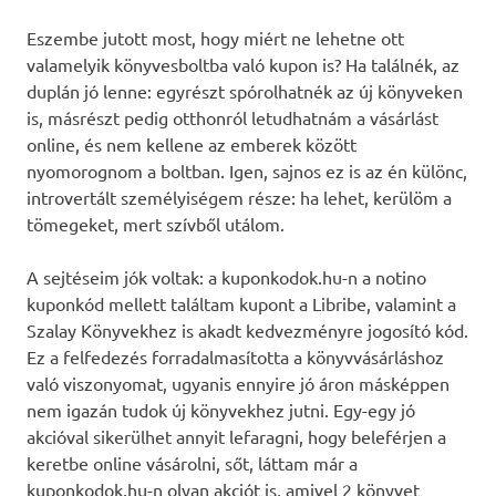
Eszembe jutott most, hogy miért ne lehetne ott
valamelyik könyvesboltba való kupon is? Ha találnék, az
duplán jó lenne: egyrészt spórolhatnék az új könyveken
is, másrészt pedig otthonról letudhatnám a vásárlást
online, és nem kellene az emberek között
nyomorognom a boltban. Igen, sajnos ez is az én különc,
introvertált személyiségem része: ha lehet, kerülöm a
tömegeket, mert szívből utálom.
A sejtéseim jók voltak: a kuponkodok.hu-n a notino
kuponkód mellett találtam kupont a Libribe, valamint a
Szalay Könyvekhez is akadt kedvezményre jogosító kód.
Ez a felfedezés forradalmasította a könyvvásárláshoz
való viszonyomat, ugyanis ennyire jó áron másképpen
nem igazán tudok új könyvekhez jutni. Egy-egy jó
akcióval sikerülhet annyit lefaragni, hogy beleférjen a
keretbe online vásárolni, sőt, láttam már a
kuponkodok.hu-n olyan akciót is, amivel 2 könyvet