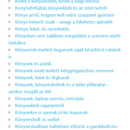
Kinek a könyvesbolt, kinek a nagy biznisz
Konyhafelújítás könyvekből és az internetről
Könyv arról, hogyan kell natúr szappant gyártani
Könyv helyett sisak – avagy a tökéletes ajándék
Könyv, kávé, és nyomtatás
Könyvben sem találtam megoldást a szemem alatti
táskákra
Könyveink mellett legyenek saját készítésű ruháink
is
Könyvek és autók
Könyvek miatt kellett bőrgyógyászhoz mennem
Könyvek, kávé és légkondi
Könyvek, könyvesboltok és a béke pillanatai –
amikor megáll az idő
Könyvek, laptop szerviz, entrópia
Könyvekből napelemről
Könyvekre is vannak jó kis kuponok
Könyvesbolt vs outlet
Könyvesboltban hallottam először a gazdabolt.hu-