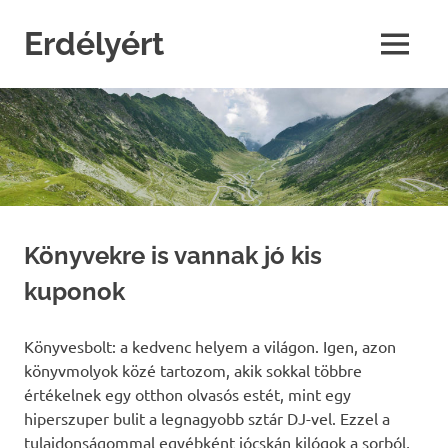
Skip
to
Erdélyért
MENU
content
blog
Könyvekre is vannak jó kis
kuponok
Könyvesbolt: a kedvenc helyem a világon. Igen, azon
könyvmolyok közé tartozom, akik sokkal többre
értékelnek egy otthon olvasós estét, mint egy
hiperszuper bulit a legnagyobb sztár DJ-vel. Ezzel a
tulajdonságommal egyébként jócskán kilógok a sorból,