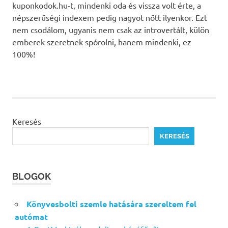
kuponkodok.hu-t, mindenki oda és vissza volt érte, a
népszerűségi indexem pedig nagyot nőtt ilyenkor. Ezt
nem csodálom, ugyanis nem csak az introvertált, külön
emberek szeretnek spórolni, hanem mindenki, ez
100%!
Keresés
KERESÉS
BLOGOK
Könyvesbolti szemle hatására szereltem fel
autómat