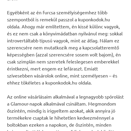
Egyébként az én furcsa személyiségemhez több
szempontból is remekül passzol a kuponkodok.hu
oldala. Ahogy már említettem, én kissé különc vagyok,
és ez nem csak a könyvimádatban nyilvánul meg: sokkal
introvertáltabb típusú vagyok, mint az átlag. Nálam ez
szerencsére nem mutatkozik meg a kapcsolatteremtő
képességben (azzal szerencsére sosem volt bajom), én
csak szimplán nem szeretek feleslegesen emberekkel
érintkezni, mert engem ez lefáraszt. Emiatt
szívesebben vásárolok online, mint személyesen – és
ehhez tökéletes a kuponkodok.hu oldala.
Az online vásárlásaim alkalmával a legnagyobb spórolást
a Glamour-napok alkalmával csináltam. Megmondom
őszintén, mindig is irigyeltem azokat, akik annyira jó
termékekre csaptak le hihetetlen kedvezménnyel a
boltokban ezeken a napokon, de őszintén, minden