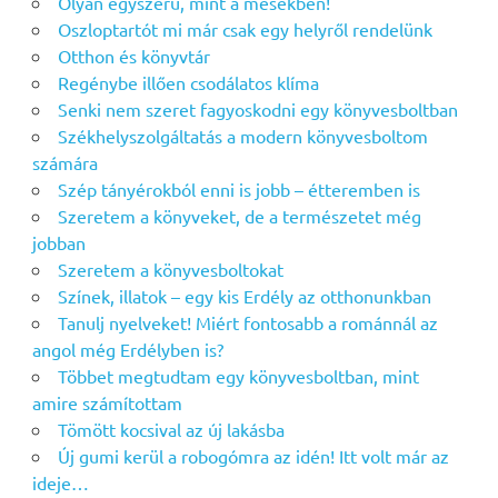
Olyan egyszerű, mint a mesékben!
Oszloptartót mi már csak egy helyről rendelünk
Otthon és könyvtár
Regénybe illően csodálatos klíma
Senki nem szeret fagyoskodni egy könyvesboltban
Székhelyszolgáltatás a modern könyvesboltom
számára
Szép tányérokból enni is jobb – étteremben is
Szeretem a könyveket, de a természetet még
jobban
Szeretem a könyvesboltokat
Színek, illatok – egy kis Erdély az otthonunkban
Tanulj nyelveket! Miért fontosabb a románnál az
angol még Erdélyben is?
Többet megtudtam egy könyvesboltban, mint
amire számítottam
Tömött kocsival az új lakásba
Új gumi kerül a robogómra az idén! Itt volt már az
ideje…