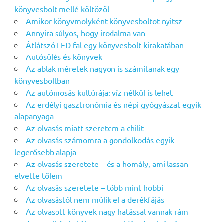
könyvesbolt mellé költözöl
Amikor könyvmolyként könyvesboltot nyitsz
Annyira súlyos, hogy irodalma van
Átlátszó LED fal egy könyvesbolt kirakatában
Autósülés és könyvek
Az ablak méretek nagyon is számítanak egy
könyvesboltban
Az autómosás kultúrája: víz nélkül is lehet
Az erdélyi gasztronómia és népi gyógyászat egyik
alapanyaga
Az olvasás miatt szeretem a chilit
Az olvasás számomra a gondolkodás egyik
legerősebb alapja
Az olvasás szeretete – és a homály, ami lassan
elvette tőlem
Az olvasás szeretete – több mint hobbi
Az olvasástól nem múlik el a derékfájás
Az olvasott könyvek nagy hatással vannak rám