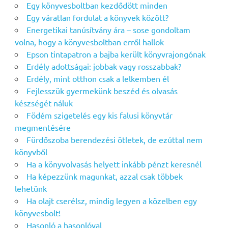
Egy könyvesboltban kezdődött minden
Egy váratlan fordulat a könyvek között?
Energetikai tanúsítvány ára – sose gondoltam
volna, hogy a könyvesboltban erről hallok
Epson tintapatron a bajba került könyvrajongónak
Erdély adottságai: jobbak vagy rosszabbak?
Erdély, mint otthon csak a lelkemben él
Fejlesszük gyermekünk beszéd és olvasás
készségét náluk
Födém szigetelés egy kis falusi könyvtár
megmentésére
Fürdőszoba berendezési ötletek, de ezúttal nem
könyvből
Ha a könyvolvasás helyett inkább pénzt keresnél
Ha képezzünk magunkat, azzal csak többek
lehetünk
Ha olajt cserélsz, mindig legyen a közelben egy
könyvesbolt!
Hasonló a hasonlóval