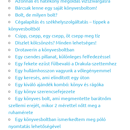
Azonnali és hatékony megoldás vízszivárgásra
Bárcsak lenne egy saját könyvesboltom!
Bolt, de milyen bolt?
Cégalapítás és székhelyszolgáltatás – tippek a
könyvesboltból
Csipp, csepp, egy csepp, öt csepp meg tíz
Díszlet kölcsönzés? Minden lehetséges!
Drotaverin a könyvesboltban
Egy csendes pillanat, különleges felfedezéssel
Egy fekete ezüst fülbevaló a Drakula-szettemhez
Egy hullámhosszon vagyunk a vőlegényemmel
Egy keresés, ami elindított egy úton
Egy kiváló ajándék kombó: könyv és rágóka
Egy könyv szerencsefejezete
Egy könyves bolt, ami megmentette barátnőm
szellemi erejét, mikor 2 mérettel nőtt meg a
ruhamérete
Egy könyvesboltban ismerkedtem meg póló
nyomtatás lehetőségével