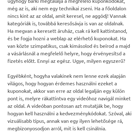
úgyhogy bárki megtalálja a megfelelő kuponkódokat,
még az is, aki nem egy technikai zseni. Ha a főoldalon
nincs kint az az oldal, amit keresel, ne aggódj! Vannak
kategóriák is, továbbá keresősávja is van az oldalnak.
Ha megvan a keresett áruház, csak rá kell kattintanod,
és be fogja hozni a weblap az elérhető kuponokat. Ha
van közte szimpatikus, csak kimásolod és beírod a majd
a vásárlásnál a megfelelő helyre, hogy érvényesítsd a
fizetés előtt. Ennyi az egész. Ugye, milyen egyszerű?
Egyébként, hogyha valakinek nem lenne ezek alapján
világos, hogy hogyan érdemes használni ezeket a
kuponokat, akkor van erre az oldal legalján egy külön
pont is, melyre rákattintva egy videóhoz navigál minket
az oldal. A videóban pontosan azt mutatják be, hogy
hogyan kell használni a kedvezménykódokat. Szóval, aki
vizuálisabb típus, annak van egy ilyen lehetősége rá,
megbizonyosodjon arról, mit is kell csinálnia.