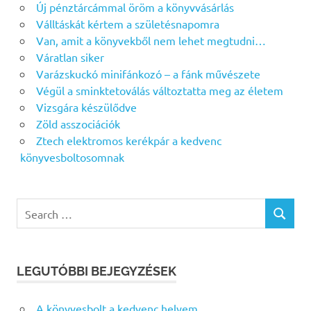
Új pénztárcámmal öröm a könyvvásárlás
Válltáskát kértem a születésnapomra
Van, amit a könyvekből nem lehet megtudni…
Váratlan siker
Varázskuckó minifánkozó – a fánk művészete
Végül a sminktetoválás változtatta meg az életem
Vizsgára készülődve
Zöld asszociációk
Ztech elektromos kerékpár a kedvenc
könyvesboltosomnak
Search
SEARCH
for:
LEGUTÓBBI BEJEGYZÉSEK
A könyvesbolt a kedvenc helyem