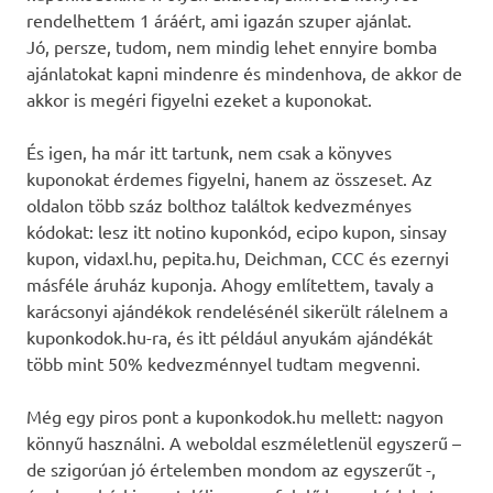
rendelhettem 1 áráért, ami igazán szuper ajánlat.
Jó, persze, tudom, nem mindig lehet ennyire bomba
ajánlatokat kapni mindenre és mindenhova, de akkor de
akkor is megéri figyelni ezeket a kuponokat.
És igen, ha már itt tartunk, nem csak a könyves
kuponokat érdemes figyelni, hanem az összeset. Az
oldalon több száz bolthoz találtok kedvezményes
kódokat: lesz itt notino kuponkód, ecipo kupon, sinsay
kupon, vidaxl.hu, pepita.hu, Deichman, CCC és ezernyi
másféle áruház kuponja. Ahogy említettem, tavaly a
karácsonyi ajándékok rendelésénél sikerült rálelnem a
kuponkodok.hu-ra, és itt például anyukám ajándékát
több mint 50% kedvezménnyel tudtam megvenni.
Még egy piros pont a kuponkodok.hu mellett: nagyon
könnyű használni. A weboldal eszméletlenül egyszerű –
de szigorúan jó értelemben mondom az egyszerűt -,