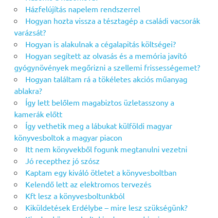
Házfelújítás napelem rendszerrel
Hogyan hozta vissza a tésztagép a családi vacsorák
varázsát?
Hogyan is alakulnak a cégalapitás költségei?
Hogyan segített az olvasás és a memória javító
gyógynövények megőrizni a szellemi frissességemet?
Hogyan találtam rá a tökéletes akciós műanyag
ablakra?
Így lett belőlem magabiztos üzletasszony a
kamerák előtt
Így vethetik meg a lábukat külföldi magyar
könyvesboltok a magyar piacon
Itt nem könyvekből fogunk megtanulni vezetni
Jó recepthez jó szósz
Kaptam egy kiváló ötletet a könyvesboltban
Kelendő lett az elektromos tervezés
Kft lesz a könyvesboltunkból
Kiküldetések Erdélybe – mire lesz szükségünk?