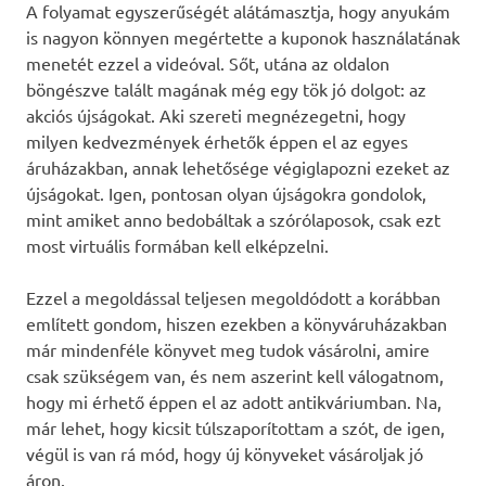
A folyamat egyszerűségét alátámasztja, hogy anyukám
is nagyon könnyen megértette a kuponok használatának
menetét ezzel a videóval. Sőt, utána az oldalon
böngészve talált magának még egy tök jó dolgot: az
akciós újságokat. Aki szereti megnézegetni, hogy
milyen kedvezmények érhetők éppen el az egyes
áruházakban, annak lehetősége végiglapozni ezeket az
újságokat. Igen, pontosan olyan újságokra gondolok,
mint amiket anno bedobáltak a szórólaposok, csak ezt
most virtuális formában kell elképzelni.
Ezzel a megoldással teljesen megoldódott a korábban
említett gondom, hiszen ezekben a könyváruházakban
már mindenféle könyvet meg tudok vásárolni, amire
csak szükségem van, és nem aszerint kell válogatnom,
hogy mi érhető éppen el az adott antikváriumban. Na,
már lehet, hogy kicsit túlszaporítottam a szót, de igen,
végül is van rá mód, hogy új könyveket vásároljak jó
áron.