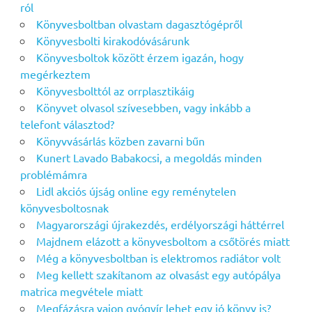
ról
Könyvesboltban olvastam dagasztógépről
Könyvesbolti kirakodóvásárunk
Könyvesboltok között érzem igazán, hogy
megérkeztem
Könyvesbolttól az orrplasztikáig
Könyvet olvasol szívesebben, vagy inkább a
telefont választod?
Könyvvásárlás közben zavarni bűn
Kunert Lavado Babakocsi, a megoldás minden
problémámra
Lidl akciós újság online egy reménytelen
könyvesboltosnak
Magyarországi újrakezdés, erdélyországi háttérrel
Majdnem elázott a könyvesboltom a csőtörés miatt
Még a könyvesboltban is elektromos radiátor volt
Meg kellett szakítanom az olvasást egy autópálya
matrica megvétele miatt
Megfázásra vajon gyógyír lehet egy jó könyv is?