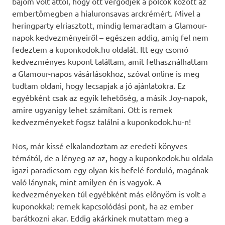
bajom volt attól, hogy ott vergődjek a polcok között az
embertömegben a hialuronsavas arckrémért. Mivel a
heringparty elriasztott, mindig lemaradtam a Glamour-
napok kedvezményeiről – egészen addig, amíg fel nem
fedeztem a kuponkodok.hu oldalát. Itt egy csomó
kedvezményes kupont találtam, amit felhasználhattam
a Glamour-napos vásárlásokhoz, szóval online is meg
tudtam oldani, hogy lecsapjak a jó ajánlatokra. Ez
egyébként csak az egyik lehetőség, a másik Joy-napok,
amire ugyanígy lehet számítani. Ott is remek
kedvezményeket fogsz találni a kuponkodok.hu-n!
Nos, már kissé elkalandoztam az eredeti könyves
témától, de a lényeg az az, hogy a kuponkodok.hu oldala
igazi paradicsom egy olyan kis befelé forduló, magának
való lánynak, mint amilyen én is vagyok. A
kedvezményeken túl egyébként más előnyöm is volt a
kuponokkal: remek kapcsolódási pont, ha az ember
barátkozni akar. Eddig akárkinek mutattam meg a