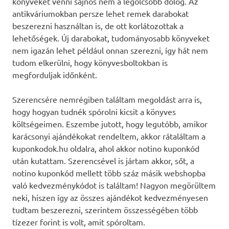
könyveket venni sajnos nem a legolcsóbb dolog. Az
antikváriumokban persze lehet remek darabokat
beszerezni használtan is, de ott korlátozottak a
lehetőségek. Új darabokat, tudományosabb könyveket
nem igazán lehet például onnan szerezni, így hát nem
tudom elkerülni, hogy könyvesboltokban is
megforduljak időnként.
Szerencsére nemrégiben találtam megoldást arra is,
hogy hogyan tudnék spórolni kicsit a könyves
költségeimen. Eszembe jutott, hogy legutóbb, amikor
karácsonyi ajándékokat rendeltem, akkor rátaláltam a
kuponkodok.hu oldalra, ahol akkor notino kuponkód
után kutattam. Szerencsével is jártam akkor, sőt, a
notino kuponkód mellett több száz másik webshopba
való kedvezménykódot is találtam! Nagyon megörültem
neki, hiszen így az összes ajándékot kedvezményesen
tudtam beszerezni, szerintem összességében több
tízezer forint is volt, amit spóroltam.