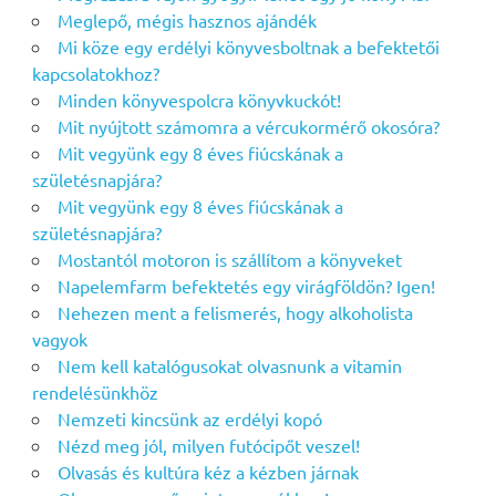
Meglepő, mégis hasznos ajándék
Mi köze egy erdélyi könyvesboltnak a befektetői
kapcsolatokhoz?
Minden könyvespolcra könyvkuckót!
Mit nyújtott számomra a vércukormérő okosóra?
Mit vegyünk egy 8 éves fiúcskának a
születésnapjára?
Mit vegyünk egy 8 éves fiúcskának a
születésnapjára?
Mostantól motoron is szállítom a könyveket
Napelemfarm befektetés egy virágföldön? Igen!
Nehezen ment a felismerés, hogy alkoholista
vagyok
Nem kell katalógusokat olvasnunk a vitamin
rendelésünkhöz
Nemzeti kincsünk az erdélyi kopó
Nézd meg jól, milyen futócipőt veszel!
Olvasás és kultúra kéz a kézben járnak