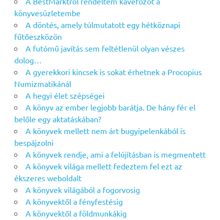
A BestMarktról rendeltem kávéfőzőt a
könyvesüzletembe
A döntés, amely túlmutatott egy hétköznapi
fűtőeszközön
A futómű javítás sem feltétlenül olyan vészes
dolog…
A gyerekkori kincsek is sokat érhetnek a Procopius
Numizmatikánál
A hegyi élet szépségei
A könyv az ember legjobb barátja. De hány fér el
belőle egy aktatáskában?
A könyvek mellett nem árt bugyipelenkából is
bespájzolni
A könyvek rendje, ami a felújításban is megmentett
A könyvek világa mellett fedeztem fel ezt az
ékszeres weboldalt
A könyvek világából a fogorvosig
A könyvektől a fényfestésig
A könyvektől a földmunkákig