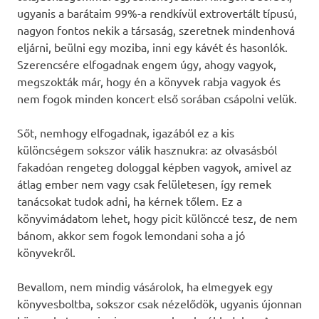
ugyanis a barátaim 99%-a rendkívül extrovertált típusú,
nagyon fontos nekik a társaság, szeretnek mindenhová
eljárni, beülni egy moziba, inni egy kávét és hasonlók.
Szerencsére elfogadnak engem úgy, ahogy vagyok,
megszokták már, hogy én a könyvek rabja vagyok és
nem fogok minden koncert első sorában csápolni velük.
Sőt, nemhogy elfogadnak, igazából ez a kis
különcségem sokszor válik hasznukra: az olvasásból
fakadóan rengeteg dologgal képben vagyok, amivel az
átlag ember nem vagy csak felületesen, így remek
tanácsokat tudok adni, ha kérnek tőlem. Ez a
könyvimádatom lehet, hogy picit különccé tesz, de nem
bánom, akkor sem fogok lemondani soha a jó
könyvekről.
Bevallom, nem mindig vásárolok, ha elmegyek egy
könyvesboltba, sokszor csak nézelődök, ugyanis újonnan