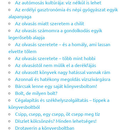
Az autómosás kultúrája: víz nélkül is lehet
Az erdélyi gasztronómia és népi gyógyászat egyik
alapanyaga
Az olvasás miatt szeretem a chilit
Az olvasás számomra a gondolkodás egyik
legerősebb alapja
Az olvasás szeretete – és a homály, ami lassan
elvette tőlem
Az olvasás szeretete – több mint hobbi
Az olvasástól nem múlik el a derékfájás
Az olvasott könyvek nagy hatással vannak rám
Azonnali és hatékony megoldás vízszivárgásra
Bárcsak lenne egy saját könyvesboltom!
Bolt, de milyen bolt?
Cégalapítás és székhelyszolgáltatás – tippek a
könyvesboltból
Csipp, csepp, egy csepp, öt csepp meg tíz
Díszlet kölcsönzés? Minden lehetséges!
Drotaverin a könyvesboltban