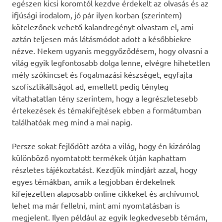
egészen kicsi koromtól kezdve érdekelt az olvasás és az
ifjúsági irodalom, jó pár ilyen korban (szerintem)
kötelezőnek vehető kalandregényt olvastam el, ami
aztán teljesen más látásmódot adott a későbbiekre
nézve. Nekem ugyanis meggyőződésem, hogy olvasni a
világ egyik legfontosabb dolga lenne, elvégre hihetetlen
mély szókincset és fogalmazási készséget, egyfajta
szofisztikáltságot ad, emellett pedig tényleg
vitathatatlan tény szerintem, hogy a legrészletesebb
értekezések és témakifejtések ebben a formátumban
találhatóak meg mind a mai napig.
Persze sokat fejlődött azóta a világ, hogy én kizárólag
különböző nyomtatott termékek útján kaphattam
részletes tájékoztatást. Kezdjük mindjárt azzal, hogy
egyes témákban, amik a legjobban érdekelnek
kifejezetten alaposabb online cikkeket és archívumot
lehet ma már fellelni, mint ami nyomtatásban is
megjelent. Ilyen például az egyik legkedvesebb témám,