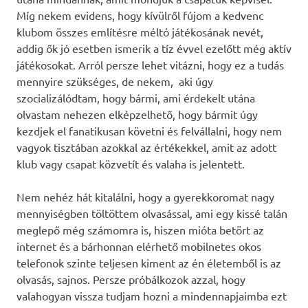
Míg nekem evidens, hogy kívülről fújom a kedvenc
klubom összes említésre méltó játékosának nevét,
addig ők jó esetben ismerik a tíz évvel ezelőtt még aktív
játékosokat. Arról persze lehet vitázni, hogy ez a tudás
mennyire szükséges, de nekem, aki úgy
szocializálódtam, hogy bármi, ami érdekelt utána
olvastam nehezen elképzelhető, hogy bármit úgy
kezdjek el fanatikusan követni és felvállalni, hogy nem
vagyok tisztában azokkal az értékekkel, amit az adott
klub vagy csapat közvetít és valaha is jelentett.
Nem nehéz hát kitalálni, hogy a gyerekkoromat nagy
mennyiségben töltöttem olvasással, ami egy kissé talán
meglepő még számomra is, hiszen mióta betört az
internet és a bárhonnan elérhető mobilnetes okos
telefonok szinte teljesen kiment az én életemből is az
olvasás, sajnos. Persze próbálkozok azzal, hogy
valahogyan vissza tudjam hozni a mindennapjaimba ezt