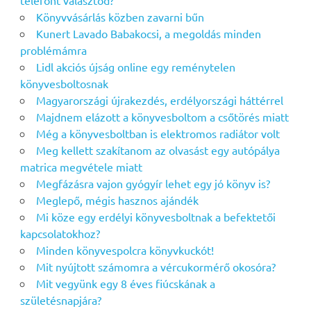
telefont választod?
Könyvvásárlás közben zavarni bűn
Kunert Lavado Babakocsi, a megoldás minden
problémámra
Lidl akciós újság online egy reménytelen
könyvesboltosnak
Magyarországi újrakezdés, erdélyországi háttérrel
Majdnem elázott a könyvesboltom a csőtörés miatt
Még a könyvesboltban is elektromos radiátor volt
Meg kellett szakítanom az olvasást egy autópálya
matrica megvétele miatt
Megfázásra vajon gyógyír lehet egy jó könyv is?
Meglepő, mégis hasznos ajándék
Mi köze egy erdélyi könyvesboltnak a befektetői
kapcsolatokhoz?
Minden könyvespolcra könyvkuckót!
Mit nyújtott számomra a vércukormérő okosóra?
Mit vegyünk egy 8 éves fiúcskának a
születésnapjára?