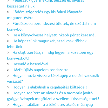
Fejlesszük gyermekünk beszéd és olvasás
készségét náluk
Födém szigetelés egy kis falusi könyvtár
megmentésére
Fürdőszoba berendezési ötletek, de ezúttal nem
könyvből
Ha a könyvolvasás helyett inkább pénzt keresnél
Ha képezzünk magunkat, azzal csak többek
lehetünk
Ha olajt cserélsz, mindig legyen a közelben egy
könyvesbolt!
Hasonló a hasonlóval
Házfelújítás napelem rendszerrel
Hogyan hozta vissza a tésztagép a családi vacsorák
varázsát?
Hogyan is alakulnak a cégalapitás költségei?
Hogyan segített az olvasás és a memória javító
gyógynövények megőrizni a szellemi frissességemet?
Hogyan találtam rá a tökéletes akciós műanyag