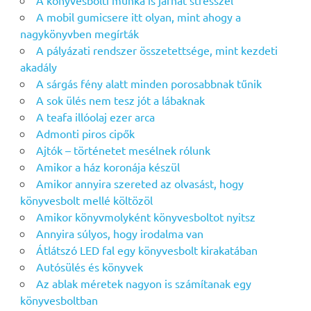
A könyvesbolti munka is járhat stresszel
A mobil gumicsere itt olyan, mint ahogy a
nagykönyvben megírták
A pályázati rendszer összetettsége, mint kezdeti
akadály
A sárgás fény alatt minden porosabbnak tűnik
A sok ülés nem tesz jót a lábaknak
A teafa illóolaj ezer arca
Admonti piros cipők
Ajtók – történetet mesélnek rólunk
Amikor a ház koronája készül
Amikor annyira szereted az olvasást, hogy
könyvesbolt mellé költözöl
Amikor könyvmolyként könyvesboltot nyitsz
Annyira súlyos, hogy irodalma van
Átlátszó LED fal egy könyvesbolt kirakatában
Autósülés és könyvek
Az ablak méretek nagyon is számítanak egy
könyvesboltban