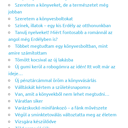
Szeretem a könyveket, de a természetet még
jobban
Szeretem a könyvesboltokat
Színek, illatok – egy kis Erdély az otthonunkban
Tanulj nyelveket! Miért fontosabb a románnál az
angol még Erdélyben is?
Többet megtudtam egy könyvesboltban, mint
amire számítottam
Tömött kocsival az új lakásba
Új gumi kerül a robogómra az idén! Itt volt már az
ideje…
Új pénztárcámmal öröm a könyvvásárlás
Válltáskát kértem a születésnapomra
Van, amit a könyvekből nem lehet megtudni…
Váratlan siker
Varázskuckó minifánkozó – a fánk művészete
Végül a sminktetoválás változtatta meg az életem
Vizsgára készülődve