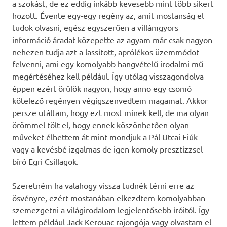
a szokást, de ez eddig inkább kevesebb mint több sikert
hozott. Évente egy-egy regény az, amit mostanság el
tudok olvasni, egész egyszerűen a villámgyors
információ áradat közepette az agyam már csak nagyon
nehezen tudja azt a lassított, aprólékos üzemmódot
felvenni, ami egy komolyabb hangvételű irodalmi mű
megértéséhez kell például. Így utólag visszagondolva
éppen ezért örülök nagyon, hogy anno egy csomó
kötelező regényen végigszenvedtem magamat. Akkor
persze utáltam, hogy ezt most minek kell, de ma olyan
örömmel tölt el, hogy ennek köszönhetően olyan
műveket élhettem át mint mondjuk a Pál Utcai Fiúk
vagy a kevésbé izgalmas de igen komoly presztízzsel
bíró Egri Csillagok.
Szeretném ha valahogy vissza tudnék térni erre az
ösvényre, ezért mostanában elkezdtem komolyabban
szemezgetni a világirodalom legjelentősebb íróitól. Így
lettem például Jack Kerouac rajongója vagy olvastam el