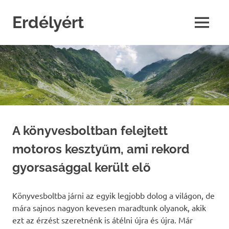
Skip
to
Erdélyért
MENU
content
blog
A könyvesboltban felejtett
motoros kesztyűm, ami rekord
gyorsasággal került elő
Könyvesboltba járni az egyik legjobb dolog a világon, de
mára sajnos nagyon kevesen maradtunk olyanok, akik
ezt az érzést szeretnénk is átélni újra és újra. Már