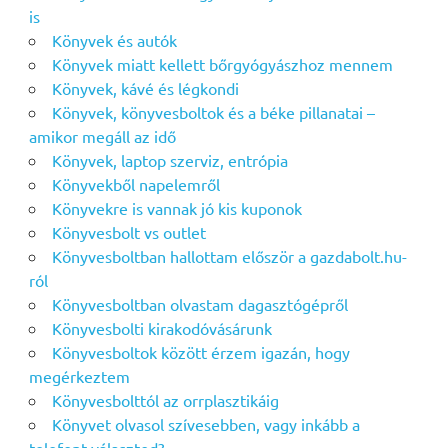
is
Könyvek és autók
Könyvek miatt kellett bőrgyógyászhoz mennem
Könyvek, kávé és légkondi
Könyvek, könyvesboltok és a béke pillanatai –
amikor megáll az idő
Könyvek, laptop szerviz, entrópia
Könyvekből napelemről
Könyvekre is vannak jó kis kuponok
Könyvesbolt vs outlet
Könyvesboltban hallottam először a gazdabolt.hu-
ról
Könyvesboltban olvastam dagasztógépről
Könyvesbolti kirakodóvásárunk
Könyvesboltok között érzem igazán, hogy
megérkeztem
Könyvesbolttól az orrplasztikáig
Könyvet olvasol szívesebben, vagy inkább a