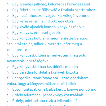
Egy csendes pillanat, különleges felfedezéssel
Egy fekete ezüst fülbevaló a Drakula-szettemhez
Egy hullámhosszon vagyunk a vőlegényemmel
Egy keresés, ami elindított egy úton
Egy kiváló ajándék kombó: könyv és rágóka
Egy könyv szerencsefejezete
Egy könyves bolt, ami megmentette barátnőm
szellemi erejét, mikor 2 mérettel nőtt meg a
ruhamérete
Egy könyvesboltban ismerkedtem meg póló
nyomtatás lehetőségével
Egy könyvesboltban kezdődött minden
Egy váratlan fordulat a könyvek között?
Energetikai tanúsítvány ára – sose gondoltam
volna, hogy a könyvesboltban erről hallok
Epson tintapatron a bajba került könyvrajongónak
Erdély adottságai: jobbak vagy rosszabbak?
Erdély, mint otthon csak a lelkemben él