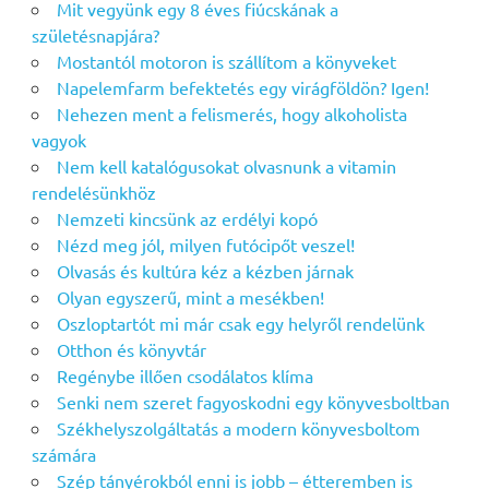
Mit vegyünk egy 8 éves fiúcskának a
születésnapjára?
Mostantól motoron is szállítom a könyveket
Napelemfarm befektetés egy virágföldön? Igen!
Nehezen ment a felismerés, hogy alkoholista
vagyok
Nem kell katalógusokat olvasnunk a vitamin
rendelésünkhöz
Nemzeti kincsünk az erdélyi kopó
Nézd meg jól, milyen futócipőt veszel!
Olvasás és kultúra kéz a kézben járnak
Olyan egyszerű, mint a mesékben!
Oszloptartót mi már csak egy helyről rendelünk
Otthon és könyvtár
Regénybe illően csodálatos klíma
Senki nem szeret fagyoskodni egy könyvesboltban
Székhelyszolgáltatás a modern könyvesboltom
számára
Szép tányérokból enni is jobb – étteremben is