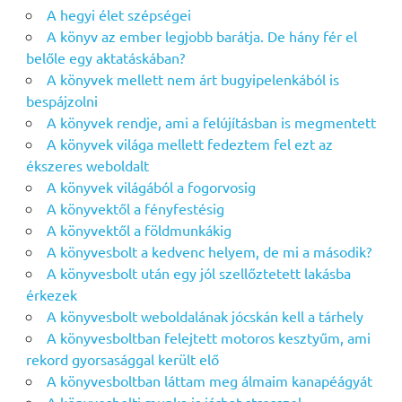
A hegyi élet szépségei
A könyv az ember legjobb barátja. De hány fér el
belőle egy aktatáskában?
A könyvek mellett nem árt bugyipelenkából is
bespájzolni
A könyvek rendje, ami a felújításban is megmentett
A könyvek világa mellett fedeztem fel ezt az
ékszeres weboldalt
A könyvek világából a fogorvosig
A könyvektől a fényfestésig
A könyvektől a földmunkákig
A könyvesbolt a kedvenc helyem, de mi a második?
A könyvesbolt után egy jól szellőztetett lakásba
érkezek
A könyvesbolt weboldalának jócskán kell a tárhely
A könyvesboltban felejtett motoros kesztyűm, ami
rekord gyorsasággal került elő
A könyvesboltban láttam meg álmaim kanapéágyát