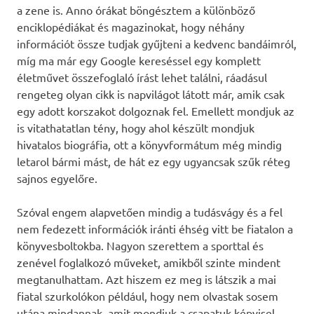
a zene is. Anno órákat böngésztem a különböző
enciklopédiákat és magazinokat, hogy néhány
információt össze tudjak gyűjteni a kedvenc bandáimról,
míg ma már egy Google kereséssel egy komplett
életművet összefoglaló írást lehet találni, ráadásul
rengeteg olyan cikk is napvilágot látott már, amik csak
egy adott korszakot dolgoznak fel. Emellett mondjuk az
is vitathatatlan tény, hogy ahol készült mondjuk
hivatalos biográfia, ott a könyvformátum még mindig
letarol bármi mást, de hát ez egy ugyancsak szűk réteg
sajnos egyelőre.
Szóval engem alapvetően mindig a tudásvágy és a fel
nem fedezett információk iránti éhség vitt be fiatalon a
könyvesboltokba. Nagyon szerettem a sporttal és
zenével foglalkozó műveket, amikből szinte mindent
megtanulhattam. Azt hiszem ez meg is látszik a mai
fiatal szurkolókon például, hogy nem olvastak sosem
utána mindannak, amit mondjuk a csapatuk képvisel.