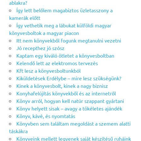
ablakra?
Így lett belőlem magabiztos üzletasszony a
kamerák előtt
Így vethetik meg a lábukat külföldi magyar
könyvesboltok a magyar piacon
Itt nem könyvekből fogunk megtanulni vezetni
Jó recepthez jó szósz
Kaptam egy kiváló ötletet a könyvesboltban
Kelendő lett az elektromos tervezés
Kft lesz a könyvesboltunkból
Kiküldetések Erdélybe – mire lesz szükségünk?
Kinek a könyvesbolt, kinek a nagy biznisz
Konyhafelújítás könyvekből és az internetről
Könyv arról, hogyan kell natúr szappant gyártani
Könyv helyett sisak – avagy a tökéletes ajándék
Könyv, kávé, és nyomtatás
Könyvben sem találtam megoldást a szemem alatti
táskákra
Könyveink mellett legyenek saját készítésű ruháink