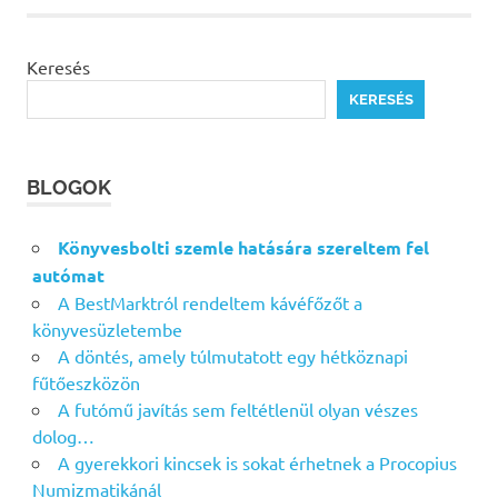
Keresés
KERESÉS
BLOGOK
Könyvesbolti szemle hatására szereltem fel
autómat
A BestMarktról rendeltem kávéfőzőt a
könyvesüzletembe
A döntés, amely túlmutatott egy hétköznapi
fűtőeszközön
A futómű javítás sem feltétlenül olyan vészes
dolog…
A gyerekkori kincsek is sokat érhetnek a Procopius
Numizmatikánál