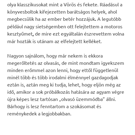
olya klasszikusokat mint a Vörös és fekete. Ráadásul a
könyvesboltok kifejezetten barátságos helyek, ahol
megbecsülik ha az ember betér hozzájuk
.
A legutóbb
például nagy sietségemben ott felejtettem a motoros
kesztyűmet
,
de mire ezt egyáltalán észrevettem volna
már hozták is utánam az elfelejtett kelléket.
Nagyon sajnálom, hogy már nekem is ekkora
megerőltetés az olvasás, de mint mondtam igyekszem
minden erőmmel azon lenni, hogy ettől függetlenül
minél több és több irodalmi élménnyel gazdagodjak
eztán is, aztán meg ki tudja, lehet, hogy eljön még az
idő, amikor a sok próbálkozás hatására az agyam végre
újra képes lesz tartósan „olvasó üzemmódba” állni.
Bárhogy is lesz fenntartom a szokásomat és
reménykedek a legjobbakban.