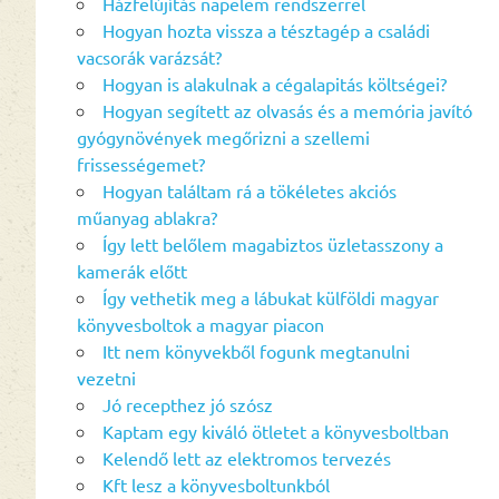
Házfelújítás napelem rendszerrel
Hogyan hozta vissza a tésztagép a családi
vacsorák varázsát?
Hogyan is alakulnak a cégalapitás költségei?
Hogyan segített az olvasás és a memória javító
gyógynövények megőrizni a szellemi
frissességemet?
Hogyan találtam rá a tökéletes akciós
műanyag ablakra?
Így lett belőlem magabiztos üzletasszony a
kamerák előtt
Így vethetik meg a lábukat külföldi magyar
könyvesboltok a magyar piacon
Itt nem könyvekből fogunk megtanulni
vezetni
Jó recepthez jó szósz
Kaptam egy kiváló ötletet a könyvesboltban
Kelendő lett az elektromos tervezés
Kft lesz a könyvesboltunkból