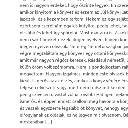
nem is nagyon érdekel, hogy őszinte legyek. Én szer
amikor kinyitom a könyvet és érzem az „új könyv illat
lapozok, és a kezemben tartom. Nekem ez egy saját
ezért sem cserélném egy kis kütyüre, pedig lehet, ho
olcsóbb és lehet így spórolni. Most már arra is rászo
nem csak filmeket nézek idegen nyelven, hanem kön
idegen nyelven olvasok. Nemrég Németországban já
végre megtaláltam egy könyvet egy ottani könyvesbo
amit már nagyon régóta keresek. Ráadásul németül,
külön öröm volt számomra. Nem is gondolkoztam rajt
megvettem. Nagyon izgalmas, minden este olvasok b
kicsit. Ismerős az az érzés, amikor a könyv végére ér
teljesen elveszett vagy, mert nem tudsz mit kezdeni
pedig szívesen olvastál volna tovább? Hát igen, nekem
ismerős, és éppen emiatt szállom meg havonta a kön
és veszek egyszerre legalább öt könyvet, nehogy egy
elfogyjanak az oldalak, és ne legyen mit olvasnom. Bá
mostanában[…]