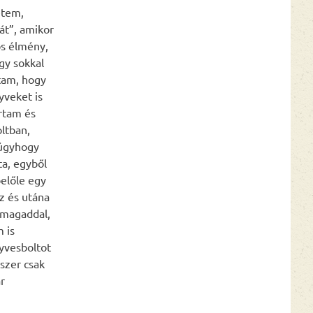
etem,
át”, amikor
os élmény,
gy sokkal
ktam, hogy
yveket is
rtam és
ltban,
 úgyhogy
a, egyből
előle egy
sz és utána
 magaddal,
 is
yvesboltot
szer csak
r