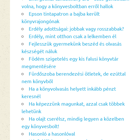
volna, hogy a könyvesboltban erről hallok
Epson tintapatron a bajba került
könyvrajongónak
Erdély adottságai: jobbak vagy rosszabbak?
Erdély, mint otthon csak a lelkemben él
Fejlesszük gyermekünk beszéd és olvasás
készségét náluk
Födém szigetelés egy kis falusi könyvtár
megmentésére
Fürdőszoba berendezési ötletek, de ezúttal
nem könyvből
Ha a könyvolvasás helyett inkább pénzt
keresnél
Ha képezzünk magunkat, azzal csak többek
lehetünk
Ha olajt cserélsz, mindig legyen a közelben
egy könyvesbolt!
Hasonló a hasonlóval