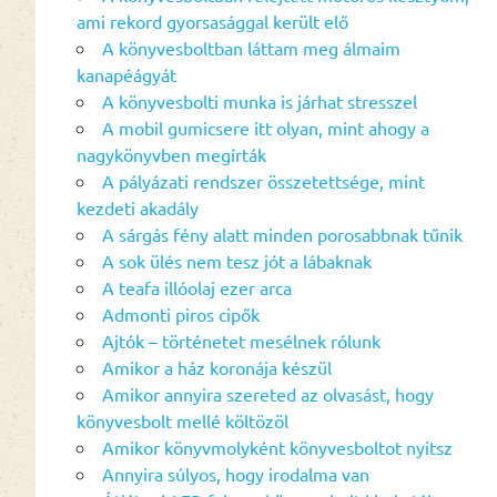
ami rekord gyorsasággal került elő
A könyvesboltban láttam meg álmaim
kanapéágyát
A könyvesbolti munka is járhat stresszel
A mobil gumicsere itt olyan, mint ahogy a
nagykönyvben megírták
A pályázati rendszer összetettsége, mint
kezdeti akadály
A sárgás fény alatt minden porosabbnak tűnik
A sok ülés nem tesz jót a lábaknak
A teafa illóolaj ezer arca
Admonti piros cipők
Ajtók – történetet mesélnek rólunk
Amikor a ház koronája készül
Amikor annyira szereted az olvasást, hogy
könyvesbolt mellé költözöl
Amikor könyvmolyként könyvesboltot nyitsz
Annyira súlyos, hogy irodalma van