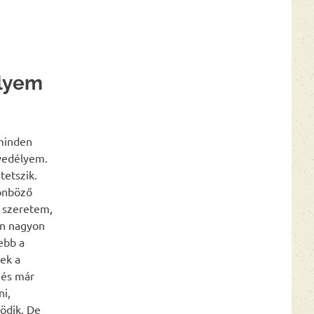
elyem
 minden
nvedélyem.
tetszik.
lönböző
 szeretem,
an nagyon
ebb a
ek a
 és már
ni,
ödik. De