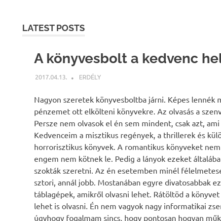
LATEST POSTS
A könyvesbolt a kedvenc h
2017.04.13.
ERDÉLY
UNCATEGORIZED
Nagyon szeretek könyvesboltba járni. Képes lennék
pénzemet ott elkölteni könyvekre. Az olvasás a sze
Persze nem olvasok el én sem mindent, csak azt, ami 
Kedvenceim a misztikus regények, a thrillerek és kü
horrorisztikus könyvek. A romantikus könyveket nem
engem nem kötnek le. Pedig a lányok ezeket általáb
szokták szeretni. Az én esetemben minél félelmetes
sztori, annál jobb. Mostanában egyre divatosabbak ez
táblagépek, amikről olvasni lehet. Rátöltöd a könyvet
lehet is olvasni. Én nem vagyok nagy informatikai zse
úgyhogy fogalmam sincs, hogy pontosan hogyan műk