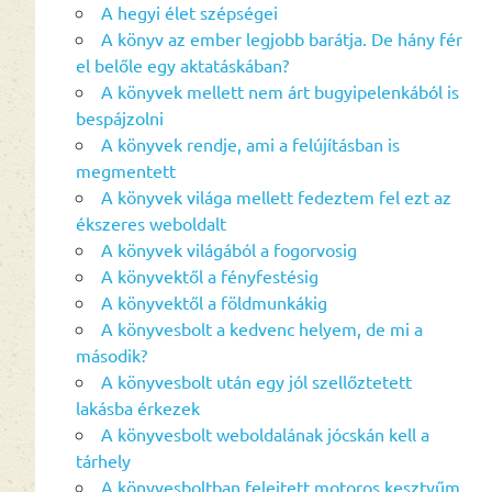
A hegyi élet szépségei
A könyv az ember legjobb barátja. De hány fér
el belőle egy aktatáskában?
A könyvek mellett nem árt bugyipelenkából is
bespájzolni
A könyvek rendje, ami a felújításban is
megmentett
A könyvek világa mellett fedeztem fel ezt az
ékszeres weboldalt
A könyvek világából a fogorvosig
A könyvektől a fényfestésig
A könyvektől a földmunkákig
A könyvesbolt a kedvenc helyem, de mi a
második?
A könyvesbolt után egy jól szellőztetett
lakásba érkezek
A könyvesbolt weboldalának jócskán kell a
tárhely
A könyvesboltban felejtett motoros kesztyűm,