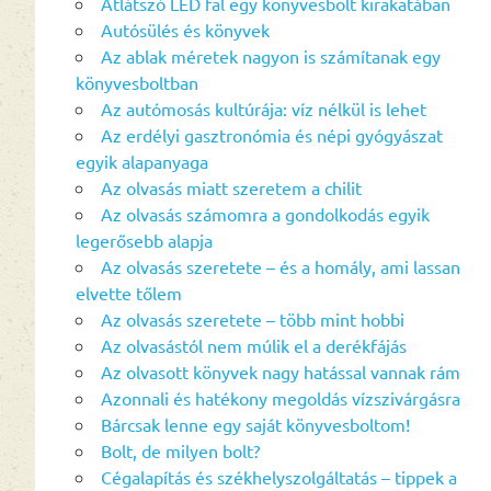
Átlátszó LED fal egy könyvesbolt kirakatában
Autósülés és könyvek
Az ablak méretek nagyon is számítanak egy
könyvesboltban
Az autómosás kultúrája: víz nélkül is lehet
Az erdélyi gasztronómia és népi gyógyászat
egyik alapanyaga
Az olvasás miatt szeretem a chilit
Az olvasás számomra a gondolkodás egyik
legerősebb alapja
Az olvasás szeretete – és a homály, ami lassan
elvette tőlem
Az olvasás szeretete – több mint hobbi
Az olvasástól nem múlik el a derékfájás
Az olvasott könyvek nagy hatással vannak rám
Azonnali és hatékony megoldás vízszivárgásra
Bárcsak lenne egy saját könyvesboltom!
Bolt, de milyen bolt?
Cégalapítás és székhelyszolgáltatás – tippek a