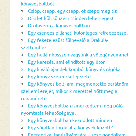
könyvesboltból
Csipp, csepp, egy csepp, öt csepp meg tíz
Díszlet kölcsönzés? Minden lehetséges!
Drotaverin a könyvesboltban
Egy csendes pillanat, különleges felfedezéssel
Egy fekete ezüst fülbevaló a Drakula-
szettemhez
Egy hullámhosszon vagyunk a vőlegényemmel
Egy keresés, ami elindított egy úton
Egy kiváló ajándék kombó: könyv és rágóka
Egy könyv szerencsefejezete
Egy könyves bolt, ami megmentette barátnőm
szellemi erejét, mikor 2 mérettel nőtt meg a
ruhamérete
Egy könyvesboltban ismerkedtem meg póló
nyomtatás lehetőségével
Egy könyvesboltban kezdődött minden
Egy váratlan fordulat a könyvek között?
Energetikai tanúsítvány ára – sose gondoltam