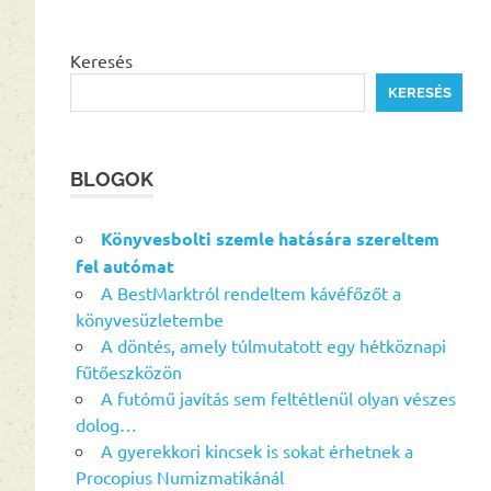
Keresés
KERESÉS
BLOGOK
Könyvesbolti szemle hatására szereltem
fel autómat
A BestMarktról rendeltem kávéfőzőt a
könyvesüzletembe
A döntés, amely túlmutatott egy hétköznapi
fűtőeszközön
A futómű javítás sem feltétlenül olyan vészes
dolog…
A gyerekkori kincsek is sokat érhetnek a
Procopius Numizmatikánál