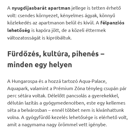
A
nyugdíjasbarát apartman
jellege is tetten érhető
volt: csendes környezet, kényelmes ágyak, könnyű
közlekedés az apartmanon belül és kívül. A
félpanziós
lehetőség
is kapóra jött, de a közeli éttermek
változatosságát is kipróbáltuk.
Fürdőzés, kultúra, pihenés –
minden egy helyen
A Hungarospa és a hozzá tartozó Aqua-Palace,
Aquapark, valamint a Prémium Zóna tényleg csupán pár
perc sétára voltak. Délelőtt pancsolás a gyerekekkel,
délután lazítás a gyógymedencében, este egy kellemes
séta a belvárosban – ennél többet nem is kívánhattunk
volna. A gyógyfürdő kezelés lehetősége is elérhető volt,
amit a nagymama nagy örömmel vett igénybe.