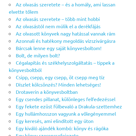
Az olvasás szeretete – és a homály, ami lassan
elvette tőlem
Az olvasás szeretete – több mint hobbi
Az olvasástól nem múlik el a derékfájás
Az olvasott könyvek nagy hatással vannak rám
Azonnali és hatékony megoldás vízszivárgásra
Bárcsak lenne egy saját könyvesboltom!
Bolt, de milyen bolt?
Cégalapítás és székhelyszolgáltatás – tippek a
könyvesboltból
Csipp, csepp, egy csepp, öt csepp meg tíz
Díszlet kölcsönzés? Minden lehetséges!
Drotaverin a könyvesboltban
Egy csendes pillanat, különleges felfedezéssel
Egy fekete ezüst fülbevaló a Drakula-szettemhez
Egy hullámhosszon vagyunk a vőlegényemmel
Egy keresés, ami elindított egy úton
Egy kiváló ajándék kombó: könyv és rágóka
Egy könyv szerencsefejezete