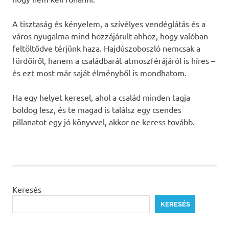
A tisztaság és kényelem, a szívélyes vendéglátás és a
város nyugalma mind hozzájárult ahhoz, hogy valóban
feltöltődve térjünk haza. Hajdúszoboszló nemcsak a
fürdőiről, hanem a családbarát atmoszférájáról is híres –
és ezt most már saját élményből is mondhatom.
Ha egy helyet keresel, ahol a család minden tagja
boldog lesz, és te magad is találsz egy csendes
pillanatot egy jó könyvvel, akkor ne keress tovább.
Keresés
KERESÉS