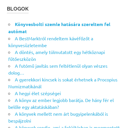
BLOGOK
Könyvesbolti szemle hatására szereltem fel
autómat
A BestMarktról rendeltem kávéfőzőt a
könyvesüzletembe
A döntés, amely túlmutatott egy hétköznapi
fűtőeszközön
A futómű javítás sem feltétlenül olyan vészes
dolog…
A gyerekkori kincsek is sokat érhetnek a Procopius
Numizmatikánál
A hegyi élet szépségei
A könyv az ember legjobb barátja. De hány fér el
belőle egy aktatáskában?
A könyvek mellett nem árt bugyipelenkából is
bespájzolni
A könyvek rendje, ami a felújításban is megmentett