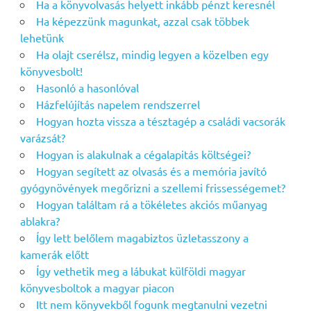
Ha a könyvolvasás helyett inkább pénzt keresnél
Ha képezzünk magunkat, azzal csak többek
lehetünk
Ha olajt cserélsz, mindig legyen a közelben egy
könyvesbolt!
Hasonló a hasonlóval
Házfelújítás napelem rendszerrel
Hogyan hozta vissza a tésztagép a családi vacsorák
varázsát?
Hogyan is alakulnak a cégalapitás költségei?
Hogyan segített az olvasás és a memória javító
gyógynövények megőrizni a szellemi frissességemet?
Hogyan találtam rá a tökéletes akciós műanyag
ablakra?
Így lett belőlem magabiztos üzletasszony a
kamerák előtt
Így vethetik meg a lábukat külföldi magyar
könyvesboltok a magyar piacon
Itt nem könyvekből fogunk megtanulni vezetni