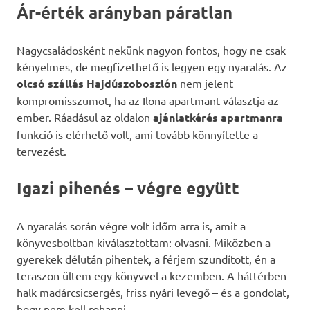
Ár-érték arányban páratlan
Nagycsaládosként nekünk nagyon fontos, hogy ne csak
kényelmes, de megfizethető is legyen egy nyaralás. Az
olcsó szállás Hajdúszoboszlón
nem jelent
kompromisszumot, ha az Ilona apartmant választja az
ember. Ráadásul az oldalon
ajánlatkérés apartmanra
funkció is elérhető volt, ami tovább könnyítette a
tervezést.
Igazi pihenés – végre együtt
A nyaralás során végre volt időm arra is, amit a
könyvesboltban kiválasztottam: olvasni. Miközben a
gyerekek délután pihentek, a férjem szundított, én a
teraszon ültem egy könyvvel a kezemben. A háttérben
halk madárcsicsergés, friss nyári levegő – és a gondolat,
hogy nem kell rohanni.