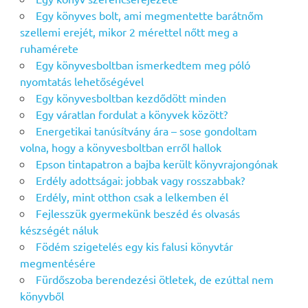
Egy könyves bolt, ami megmentette barátnőm
szellemi erejét, mikor 2 mérettel nőtt meg a
ruhamérete
Egy könyvesboltban ismerkedtem meg póló
nyomtatás lehetőségével
Egy könyvesboltban kezdődött minden
Egy váratlan fordulat a könyvek között?
Energetikai tanúsítvány ára – sose gondoltam
volna, hogy a könyvesboltban erről hallok
Epson tintapatron a bajba került könyvrajongónak
Erdély adottságai: jobbak vagy rosszabbak?
Erdély, mint otthon csak a lelkemben él
Fejlesszük gyermekünk beszéd és olvasás
készségét náluk
Födém szigetelés egy kis falusi könyvtár
megmentésére
Fürdőszoba berendezési ötletek, de ezúttal nem
könyvből