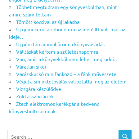
Többet megtudtam egy könyvesboltban, mint
amire számítottam
Tömött kocsival az új lakásba
Új gumi kerül a robogómra az idén! Itt volt már az
ideje…
Új pénztárcámmal öröm a könyvvásárlás
Válltáskát kértem a születésnapomra
Van, amit a könyvekből nem lehet megtudni…
Váratlan siker
Varázskuckó minifánkozó – a fánk művészete
Végül a sminktetoválás változtatta meg az életem
Vizsgára készülődve
Zöld asszociációk
Ztech elektromos kerékpár a kedvenc
könyvesboltosomnak
Search
SEARCH