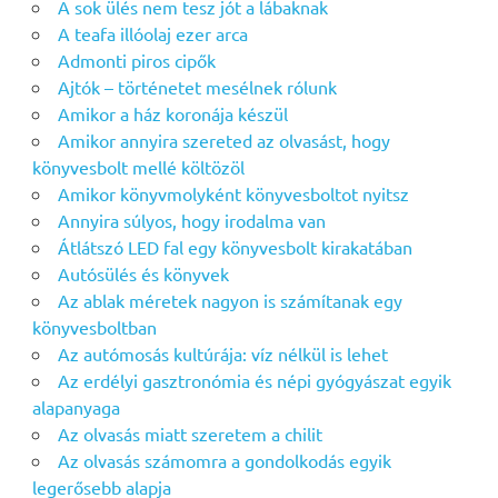
A sok ülés nem tesz jót a lábaknak
A teafa illóolaj ezer arca
Admonti piros cipők
Ajtók – történetet mesélnek rólunk
Amikor a ház koronája készül
Amikor annyira szereted az olvasást, hogy
könyvesbolt mellé költözöl
Amikor könyvmolyként könyvesboltot nyitsz
Annyira súlyos, hogy irodalma van
Átlátszó LED fal egy könyvesbolt kirakatában
Autósülés és könyvek
Az ablak méretek nagyon is számítanak egy
könyvesboltban
Az autómosás kultúrája: víz nélkül is lehet
Az erdélyi gasztronómia és népi gyógyászat egyik
alapanyaga
Az olvasás miatt szeretem a chilit
Az olvasás számomra a gondolkodás egyik
legerősebb alapja