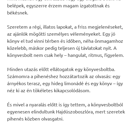
belépek, egyszerre érzem magam izgatottnak és
békésnek.
Szeretem a régi, illatos lapokat, a friss megjelenéseket,
az ajánlók mögötti személyes véleményeket. Egy jó
könyv el tud vinni térben és időben, néha önmagamhoz
közelebb, máskor pedig teljesen új távlatokat nyit. A
könyvesbolt nem csak hely – hangulat, ritmus, figyelem.
Minden utazás előtt ellátogatok egy könyvesboltba.
Számomra a pihenéshez hozzátartozik az olvasás: egy
árnyékos terasz, egy hideg limonádé és egy könyv – így
néz ki az én tökéletes kikapcsolódásom.
És mivel a nyaralás előtt is így tettem, a könyvesboltból
egyenesen elindultunk Hajdúszoboszlóra, mert szeretek
pihenés közben olvasgatni.