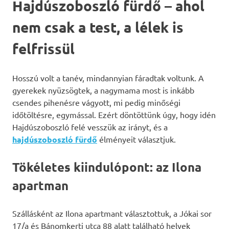
Hajdúszoboszló fürdő – ahol
nem csak a test, a lélek is
felfrissül
Hosszú volt a tanév, mindannyian fáradtak voltunk. A
gyerekek nyüzsögtek, a nagymama most is inkább
csendes pihenésre vágyott, mi pedig minőségi
időtöltésre, egymással. Ezért döntöttünk úgy, hogy idén
Hajdúszoboszló felé vesszük az irányt, és a
hajdúszoboszló fürdő
élményeit választjuk.
Tökéletes kiindulópont: az Ilona
apartman
Szállásként az Ilona apartmant választottuk, a Jókai sor
17/a és Bánomkerti utca 88 alatt található helyek