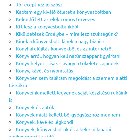
Jó recepthez jó szósz
Kaptam egy kiváló ötletet a könyvesboltban
Kelendő lett az elektromos tervezés
Kft lesz a könyvesboltunkból
Kiküldetések Erdélybe – mire lesz szükségünk?
Kinek a könyvesbolt, kinek a nagy biznisz
Konyhafelújítás könyvekből és az internetről
Könyv arról, hogyan kell natúr szappant gyártani
Könyv helyett sisak – avagy a tökéletes ajándék
Könyv, kávé, és nyomtatás
Könyvben sem találtam megoldást a szemem alatti
táskákra
Könyveink mellett legyenek saját készítésű ruháink
is
Könyvek és autók
Könyvek miatt kellett bőrgyógyászhoz mennem
Könyvek, kávé és légkondi
Könyvek, könyvesboltok és a béke pillanatai –
amikor megáll az idő