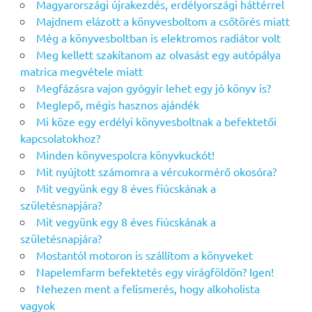
Magyarországi újrakezdés, erdélyországi háttérrel
Majdnem elázott a könyvesboltom a csőtörés miatt
Még a könyvesboltban is elektromos radiátor volt
Meg kellett szakítanom az olvasást egy autópálya
matrica megvétele miatt
Megfázásra vajon gyógyír lehet egy jó könyv is?
Meglepő, mégis hasznos ajándék
Mi köze egy erdélyi könyvesboltnak a befektetői
kapcsolatokhoz?
Minden könyvespolcra könyvkuckót!
Mit nyújtott számomra a vércukormérő okosóra?
Mit vegyünk egy 8 éves fiúcskának a
születésnapjára?
Mit vegyünk egy 8 éves fiúcskának a
születésnapjára?
Mostantól motoron is szállítom a könyveket
Napelemfarm befektetés egy virágföldön? Igen!
Nehezen ment a felismerés, hogy alkoholista
vagyok