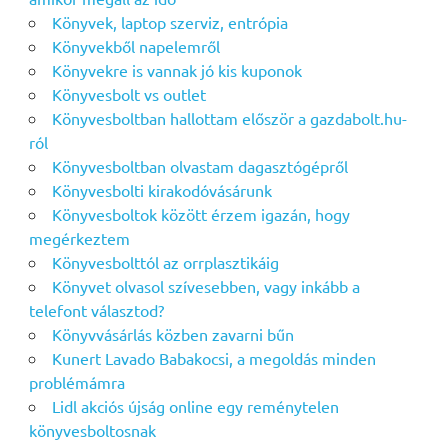
Könyvek, laptop szerviz, entrópia
Könyvekből napelemről
Könyvekre is vannak jó kis kuponok
Könyvesbolt vs outlet
Könyvesboltban hallottam először a gazdabolt.hu-
ról
Könyvesboltban olvastam dagasztógépről
Könyvesbolti kirakodóvásárunk
Könyvesboltok között érzem igazán, hogy
megérkeztem
Könyvesbolttól az orrplasztikáig
Könyvet olvasol szívesebben, vagy inkább a
telefont választod?
Könyvvásárlás közben zavarni bűn
Kunert Lavado Babakocsi, a megoldás minden
problémámra
Lidl akciós újság online egy reménytelen
könyvesboltosnak