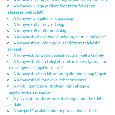
A könyvek világa mellett fedeztem fel ezt az
ékszeres weboldalt
A könyvek világából a fogorvosig
A könyvektől a fényfestésig
A könyvektől a földmunkákig
A könyvesbolt a kedvenc helyem, de mi a második?
A könyvesbolt után egy jól szellőztetett lakásba
érkezek
A könyvesbolt weboldalának jócskán kell a tárhely
A könyvesboltban felejtett motoros kesztyűm, ami
rekord gyorsasággal került elő
A könyvesboltban láttam meg álmaim kanapéágyát
A könyvesbolti munka is járhat stresszel
A mobil gumicsere itt olyan, mint ahogy a
nagykönyvben megírták
A pályázati rendszer összetettsége, mint kezdeti
akadály
A sárgás fény alatt minden porosabbnak tűnik