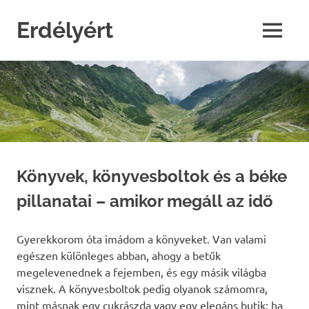
Skip
to
Erdélyért
MENU
content
blog
Könyvek, könyvesboltok és a béke
pillanatai – amikor megáll az idő
Gyerekkorom óta imádom a könyveket. Van valami
egészen különleges abban, ahogy a betűk
megelevenednek a fejemben, és egy másik világba
visznek. A könyvesboltok pedig olyanok számomra,
mint másnak egy cukrászda vagy egy elegáns butik: ha