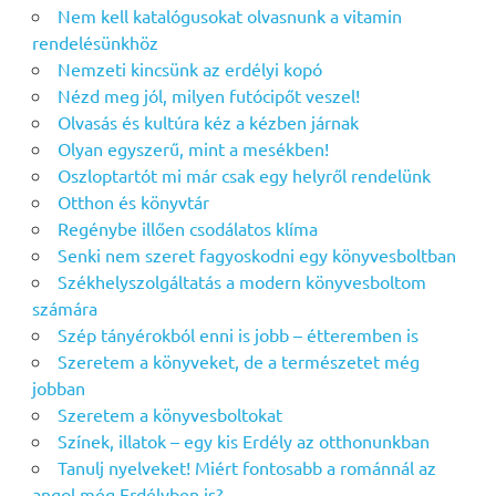
Nem kell katalógusokat olvasnunk a vitamin
rendelésünkhöz
Nemzeti kincsünk az erdélyi kopó
Nézd meg jól, milyen futócipőt veszel!
Olvasás és kultúra kéz a kézben járnak
Olyan egyszerű, mint a mesékben!
Oszloptartót mi már csak egy helyről rendelünk
Otthon és könyvtár
Regénybe illően csodálatos klíma
Senki nem szeret fagyoskodni egy könyvesboltban
Székhelyszolgáltatás a modern könyvesboltom
számára
Szép tányérokból enni is jobb – étteremben is
Szeretem a könyveket, de a természetet még
jobban
Szeretem a könyvesboltokat
Színek, illatok – egy kis Erdély az otthonunkban
Tanulj nyelveket! Miért fontosabb a románnál az
angol még Erdélyben is?