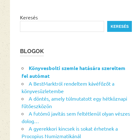
Keresés
KERESÉS
BLOGOK
Könyvesbolti szemle hatására szereltem
fel autómat
A BestMarktról rendeltem kávéfőzőt a
könyvesüzletembe
A döntés, amely túlmutatott egy hétköznapi
fűtőeszközön
A futómű javítás sem feltétlenül olyan vészes
dolog…
A gyerekkori kincsek is sokat érhetnek a
Procopius Numizmatikánál