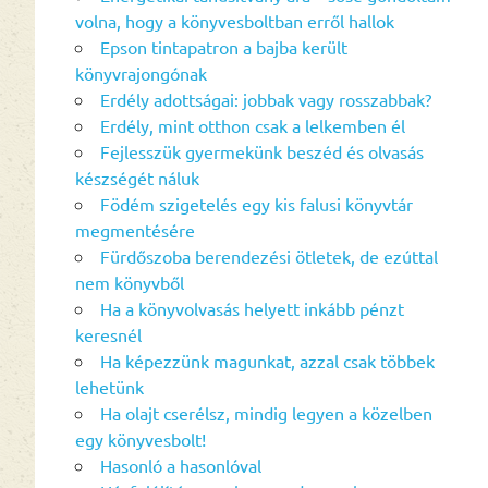
volna, hogy a könyvesboltban erről hallok
Epson tintapatron a bajba került
könyvrajongónak
Erdély adottságai: jobbak vagy rosszabbak?
Erdély, mint otthon csak a lelkemben él
Fejlesszük gyermekünk beszéd és olvasás
készségét náluk
Födém szigetelés egy kis falusi könyvtár
megmentésére
Fürdőszoba berendezési ötletek, de ezúttal
nem könyvből
Ha a könyvolvasás helyett inkább pénzt
keresnél
Ha képezzünk magunkat, azzal csak többek
lehetünk
Ha olajt cserélsz, mindig legyen a közelben
egy könyvesbolt!
Hasonló a hasonlóval