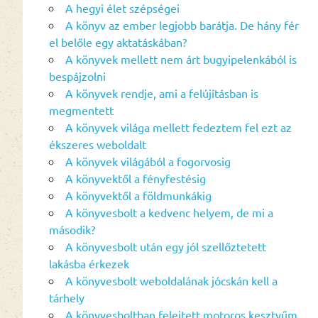
A hegyi élet szépségei
A könyv az ember legjobb barátja. De hány fér
el belőle egy aktatáskában?
A könyvek mellett nem árt bugyipelenkából is
bespájzolni
A könyvek rendje, ami a felújításban is
megmentett
A könyvek világa mellett fedeztem fel ezt az
ékszeres weboldalt
A könyvek világából a fogorvosig
A könyvektől a fényfestésig
A könyvektől a földmunkákig
A könyvesbolt a kedvenc helyem, de mi a
második?
A könyvesbolt után egy jól szellőztetett
lakásba érkezek
A könyvesbolt weboldalának jócskán kell a
tárhely
A könyvesboltban felejtett motoros kesztyűm,