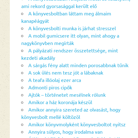
ami rekord gyorsasággal került elő
A könyvesboltban láttam meg álmaim
kanapéágyát
A könyvesbolti munka is járhat stresszel
A mobil gumicsere itt olyan, mint ahogy a
nagykönyvben megírták
A pályázati rendszer összetettsége, mint
kezdeti akadály
A sárgás fény alatt minden porosabbnak tűnik
A sok ülés nem tesz jót a lábaknak
A teafa illóolaj ezer arca
Admonti piros cipők
Ajtók – történetet mesélnek rólunk
Amikor a ház koronája készül
Amikor annyira szereted az olvasást, hogy
könyvesbolt mellé költözöl
Amikor könyvmolyként könyvesboltot nyitsz
Annyira súlyos, hogy irodalma van