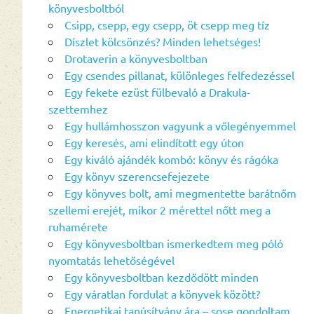
könyvesboltból
Csipp, csepp, egy csepp, öt csepp meg tíz
Díszlet kölcsönzés? Minden lehetséges!
Drotaverin a könyvesboltban
Egy csendes pillanat, különleges felfedezéssel
Egy fekete ezüst fülbevaló a Drakula-
szettemhez
Egy hullámhosszon vagyunk a vőlegényemmel
Egy keresés, ami elindított egy úton
Egy kiváló ajándék kombó: könyv és rágóka
Egy könyv szerencsefejezete
Egy könyves bolt, ami megmentette barátnőm
szellemi erejét, mikor 2 mérettel nőtt meg a
ruhamérete
Egy könyvesboltban ismerkedtem meg póló
nyomtatás lehetőségével
Egy könyvesboltban kezdődött minden
Egy váratlan fordulat a könyvek között?
Energetikai tanúsítvány ára – sose gondoltam