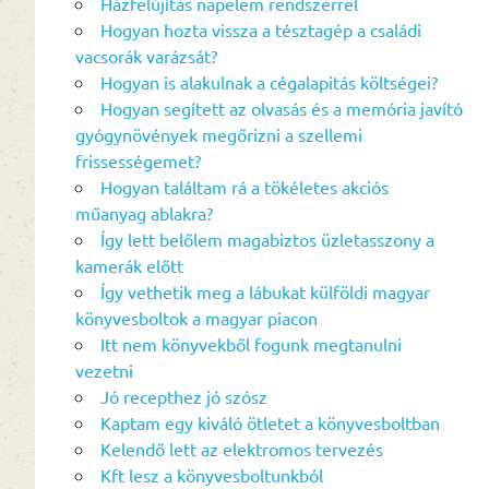
Házfelújítás napelem rendszerrel
Hogyan hozta vissza a tésztagép a családi
vacsorák varázsát?
Hogyan is alakulnak a cégalapitás költségei?
Hogyan segített az olvasás és a memória javító
gyógynövények megőrizni a szellemi
frissességemet?
Hogyan találtam rá a tökéletes akciós
műanyag ablakra?
Így lett belőlem magabiztos üzletasszony a
kamerák előtt
Így vethetik meg a lábukat külföldi magyar
könyvesboltok a magyar piacon
Itt nem könyvekből fogunk megtanulni
vezetni
Jó recepthez jó szósz
Kaptam egy kiváló ötletet a könyvesboltban
Kelendő lett az elektromos tervezés
Kft lesz a könyvesboltunkból