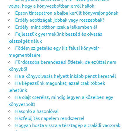
volna, hogy a könyvesboltban erről hallok
Epson tintapatron a bajba került könyvrajongónak
Erdély adottságai: jobbak vagy rosszabbak?
Erdély, mint otthon csak a lelkemben él
Fejlesszük gyermekünk beszéd és olvasás
készségét náluk
Födém szigetelés egy kis falusi könyvtár
megmentésére
Fürdőszoba berendezési ötletek, de ezúttal nem
könyvből
Ha a könyvolvasás helyett inkább pénzt keresnél
Ha képezzünk magunkat, azzal csak többek
lehetünk
Ha olajt cserélsz, mindig legyen a közelben egy
könyvesbolt!
Hasonló a hasonlóval
Házfelújítás napelem rendszerrel
Hogyan hozta vissza a tésztagép a családi vacsorák