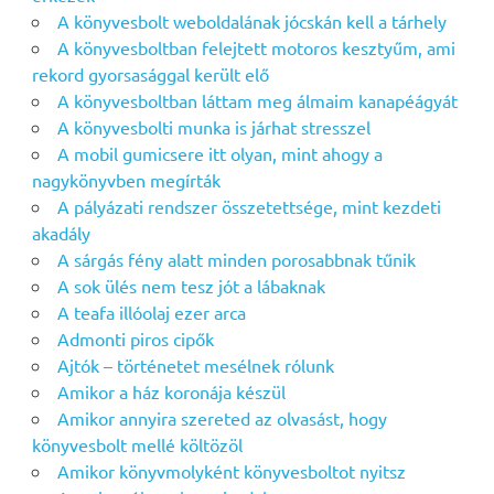
A könyvesbolt weboldalának jócskán kell a tárhely
A könyvesboltban felejtett motoros kesztyűm, ami
rekord gyorsasággal került elő
A könyvesboltban láttam meg álmaim kanapéágyát
A könyvesbolti munka is járhat stresszel
A mobil gumicsere itt olyan, mint ahogy a
nagykönyvben megírták
A pályázati rendszer összetettsége, mint kezdeti
akadály
A sárgás fény alatt minden porosabbnak tűnik
A sok ülés nem tesz jót a lábaknak
A teafa illóolaj ezer arca
Admonti piros cipők
Ajtók – történetet mesélnek rólunk
Amikor a ház koronája készül
Amikor annyira szereted az olvasást, hogy
könyvesbolt mellé költözöl
Amikor könyvmolyként könyvesboltot nyitsz