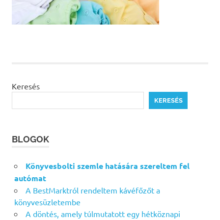
Keresés
KERESÉS
BLOGOK
Könyvesbolti szemle hatására szereltem fel
autómat
A BestMarktról rendeltem kávéfőzőt a
könyvesüzletembe
A döntés, amely túlmutatott egy hétköznapi