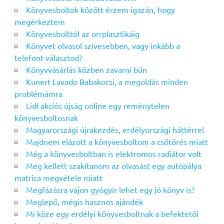
Könyvesboltok között érzem igazán, hogy
megérkeztem
Könyvesbolttól az orrplasztikáig
Könyvet olvasol szívesebben, vagy inkább a
telefont választod?
Könyvvásárlás közben zavarni bűn
Kunert Lavado Babakocsi, a megoldás minden
problémámra
Lidl akciós újság online egy reménytelen
könyvesboltosnak
Magyarországi újrakezdés, erdélyországi háttérrel
Majdnem elázott a könyvesboltom a csőtörés miatt
Még a könyvesboltban is elektromos radiátor volt
Meg kellett szakítanom az olvasást egy autópálya
matrica megvétele miatt
Megfázásra vajon gyógyír lehet egy jó könyv is?
Meglepő, mégis hasznos ajándék
Mi köze egy erdélyi könyvesboltnak a befektetői