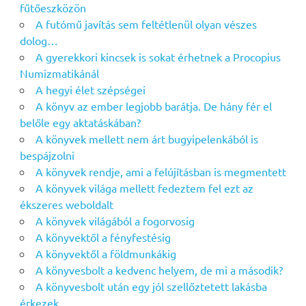
fűtőeszközön
A futómű javítás sem feltétlenül olyan vészes
dolog…
A gyerekkori kincsek is sokat érhetnek a Procopius
Numizmatikánál
A hegyi élet szépségei
A könyv az ember legjobb barátja. De hány fér el
belőle egy aktatáskában?
A könyvek mellett nem árt bugyipelenkából is
bespájzolni
A könyvek rendje, ami a felújításban is megmentett
A könyvek világa mellett fedeztem fel ezt az
ékszeres weboldalt
A könyvek világából a fogorvosig
A könyvektől a fényfestésig
A könyvektől a földmunkákig
A könyvesbolt a kedvenc helyem, de mi a második?
A könyvesbolt után egy jól szellőztetett lakásba
érkezek