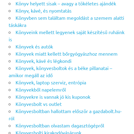
Könyv helyett sisak – avagy a tökéletes ajándék
Könyv, kávé, és nyomtatás
Könyvben sem találtam megoldást a szemem alatti
táskákra
Könyveink mellett legyenek saját készítésű ruháink
is
Könyvek és autók
Könyvek miatt kellett bőrgyógyászhoz mennem
Könyvek, kávé és légkondi
Könyvek, könyvesboltok és a béke pillanatai –
amikor megáll az idő
Könyvek, laptop szerviz, entrópia
Könyvekből napelemről
Könyvekre is vannak jó kis kuponok
Könyvesbolt vs outlet
Könyvesboltban hallottam először a gazdabolt.hu-
ról
Könyvesboltban olvastam dagasztógépről
Könyvesbolti kirakodóvásárunk