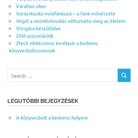
Váratlan siker
Varázskuckó minifánkozó – a fánk művészete
Végül a sminktetoválás változtatta meg az életem
Vizsgára készülődve
Zöld asszociációk
Ztech elektromos kerékpár a kedvenc
könyvesboltosomnak
Search
SEARCH
for:
LEGUTÓBBI BEJEGYZÉSEK
A könyvesbolt a kedvenc helyem