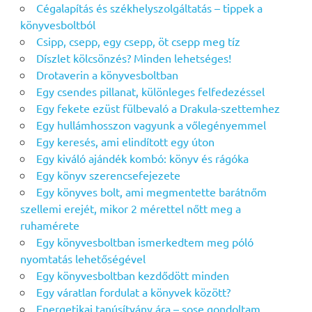
Cégalapítás és székhelyszolgáltatás – tippek a
könyvesboltból
Csipp, csepp, egy csepp, öt csepp meg tíz
Díszlet kölcsönzés? Minden lehetséges!
Drotaverin a könyvesboltban
Egy csendes pillanat, különleges felfedezéssel
Egy fekete ezüst fülbevaló a Drakula-szettemhez
Egy hullámhosszon vagyunk a vőlegényemmel
Egy keresés, ami elindított egy úton
Egy kiváló ajándék kombó: könyv és rágóka
Egy könyv szerencsefejezete
Egy könyves bolt, ami megmentette barátnőm
szellemi erejét, mikor 2 mérettel nőtt meg a
ruhamérete
Egy könyvesboltban ismerkedtem meg póló
nyomtatás lehetőségével
Egy könyvesboltban kezdődött minden
Egy váratlan fordulat a könyvek között?
Energetikai tanúsítvány ára – sose gondoltam