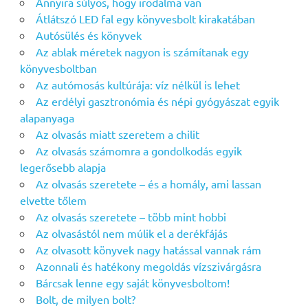
Annyira súlyos, hogy irodalma van
Átlátszó LED fal egy könyvesbolt kirakatában
Autósülés és könyvek
Az ablak méretek nagyon is számítanak egy
könyvesboltban
Az autómosás kultúrája: víz nélkül is lehet
Az erdélyi gasztronómia és népi gyógyászat egyik
alapanyaga
Az olvasás miatt szeretem a chilit
Az olvasás számomra a gondolkodás egyik
legerősebb alapja
Az olvasás szeretete – és a homály, ami lassan
elvette tőlem
Az olvasás szeretete – több mint hobbi
Az olvasástól nem múlik el a derékfájás
Az olvasott könyvek nagy hatással vannak rám
Azonnali és hatékony megoldás vízszivárgásra
Bárcsak lenne egy saját könyvesboltom!
Bolt, de milyen bolt?