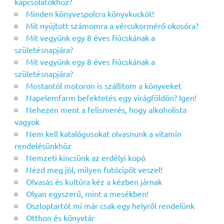
kapcsolatokhoz?
Minden könyvespolcra könyvkuckót!
Mit nyújtott számomra a vércukormérő okosóra?
Mit vegyünk egy 8 éves fiúcskának a
születésnapjára?
Mit vegyünk egy 8 éves fiúcskának a
születésnapjára?
Mostantól motoron is szállítom a könyveket
Napelemfarm befektetés egy virágföldön? Igen!
Nehezen ment a felismerés, hogy alkoholista
vagyok
Nem kell katalógusokat olvasnunk a vitamin
rendelésünkhöz
Nemzeti kincsünk az erdélyi kopó
Nézd meg jól, milyen futócipőt veszel!
Olvasás és kultúra kéz a kézben járnak
Olyan egyszerű, mint a mesékben!
Oszloptartót mi már csak egy helyről rendelünk
Otthon és könyvtár