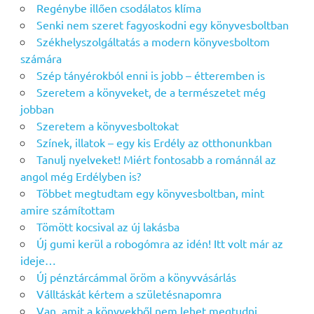
Regénybe illően csodálatos klíma
Senki nem szeret fagyoskodni egy könyvesboltban
Székhelyszolgáltatás a modern könyvesboltom
számára
Szép tányérokból enni is jobb – étteremben is
Szeretem a könyveket, de a természetet még
jobban
Szeretem a könyvesboltokat
Színek, illatok – egy kis Erdély az otthonunkban
Tanulj nyelveket! Miért fontosabb a románnál az
angol még Erdélyben is?
Többet megtudtam egy könyvesboltban, mint
amire számítottam
Tömött kocsival az új lakásba
Új gumi kerül a robogómra az idén! Itt volt már az
ideje…
Új pénztárcámmal öröm a könyvvásárlás
Válltáskát kértem a születésnapomra
Van, amit a könyvekből nem lehet megtudni…