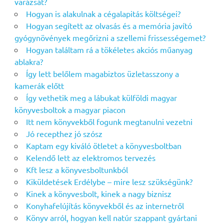
varázsát?
Hogyan is alakulnak a cégalapitás költségei?
Hogyan segített az olvasás és a memória javító
gyógynövények megőrizni a szellemi frissességemet?
Hogyan találtam rá a tökéletes akciós műanyag
ablakra?
Így lett belőlem magabiztos üzletasszony a
kamerák előtt
Így vethetik meg a lábukat külföldi magyar
könyvesboltok a magyar piacon
Itt nem könyvekből fogunk megtanulni vezetni
Jó recepthez jó szósz
Kaptam egy kiváló ötletet a könyvesboltban
Kelendő lett az elektromos tervezés
Kft lesz a könyvesboltunkból
Kiküldetések Erdélybe – mire lesz szükségünk?
Kinek a könyvesbolt, kinek a nagy biznisz
Konyhafelújítás könyvekből és az internetről
Könyv arról, hogyan kell natúr szappant gyártani