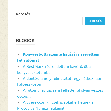
Keresés
KERESÉS
BLOGOK
Könyvesbolti szemle hatására szereltem
fel autómat
A BestMarktról rendeltem kávéfőzőt a
könyvesüzletembe
A döntés, amely túlmutatott egy hétköznapi
fűtőeszközön
A futómű javítás sem feltétlenül olyan vészes
dolog…
A gyerekkori kincsek is sokat érhetnek a
Procopius Numizmatikánál