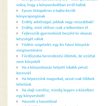
volna, hogy a könyvesboltban erről hallok
Epson tintapatron a bajba került
könyvrajongónak
Erdély adottságai: jobbak vagy rosszabbak?
Erdély, mint otthon csak a lelkemben él
Fejlesszük gyermekünk beszéd és olvasás
készségét náluk
Födém szigetelés egy kis falusi könyvtár
megmentésére
Fürdőszoba berendezési ötletek, de ezúttal
nem könyvből
Ha a könyvolvasás helyett inkább pénzt
keresnél
Ha képezzünk magunkat, azzal csak többek
lehetünk
Ha olajt cserélsz, mindig legyen a közelben
egy könyvesbolt!
Hasonló a hasonlóval