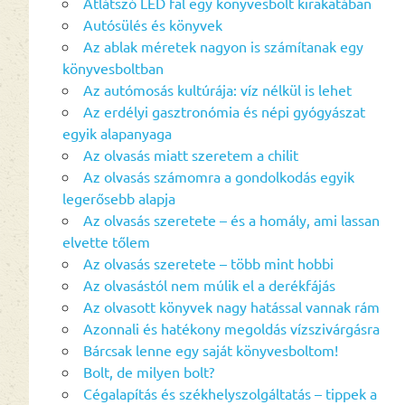
Átlátszó LED fal egy könyvesbolt kirakatában
Autósülés és könyvek
Az ablak méretek nagyon is számítanak egy
könyvesboltban
Az autómosás kultúrája: víz nélkül is lehet
Az erdélyi gasztronómia és népi gyógyászat
egyik alapanyaga
Az olvasás miatt szeretem a chilit
Az olvasás számomra a gondolkodás egyik
legerősebb alapja
Az olvasás szeretete – és a homály, ami lassan
elvette tőlem
Az olvasás szeretete – több mint hobbi
Az olvasástól nem múlik el a derékfájás
Az olvasott könyvek nagy hatással vannak rám
Azonnali és hatékony megoldás vízszivárgásra
Bárcsak lenne egy saját könyvesboltom!
Bolt, de milyen bolt?
Cégalapítás és székhelyszolgáltatás – tippek a