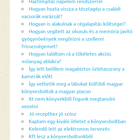
Házfelújítás napelem rendszerrel
Hogyan hozta vissza a tésztagép a családi
vacsorák varázsát?
Hogyan is alakulnak a cégalapitás költségei?
Hogyan segített az olvasás és a memória javító
gyógynövények megőrizni a szellemi
frissességemet?
Hogyan találtam rá a tökéletes akciós
műanyag ablakra?
Így lett belőlem magabiztos üzletasszony a
kamerák előtt
Így vethetik meg a lábukat külföldi magyar
könyvesboltok a magyar piacon
Itt nem könyvekből fogunk megtanulni
vezetni
Jó recepthez jó szósz
Kaptam egy kiváló ötletet a könyvesboltban
Kelendő lett az elektromos tervezés
Kft lesz a könyvesboltunkból