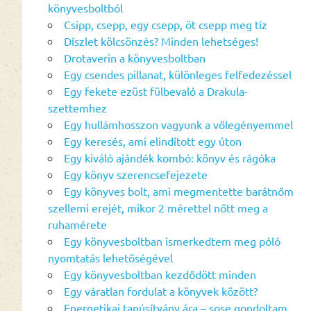
könyvesboltból
Csipp, csepp, egy csepp, öt csepp meg tíz
Díszlet kölcsönzés? Minden lehetséges!
Drotaverin a könyvesboltban
Egy csendes pillanat, különleges felfedezéssel
Egy fekete ezüst fülbevaló a Drakula-
szettemhez
Egy hullámhosszon vagyunk a vőlegényemmel
Egy keresés, ami elindított egy úton
Egy kiváló ajándék kombó: könyv és rágóka
Egy könyv szerencsefejezete
Egy könyves bolt, ami megmentette barátnőm
szellemi erejét, mikor 2 mérettel nőtt meg a
ruhamérete
Egy könyvesboltban ismerkedtem meg póló
nyomtatás lehetőségével
Egy könyvesboltban kezdődött minden
Egy váratlan fordulat a könyvek között?
Energetikai tanúsítvány ára – sose gondoltam