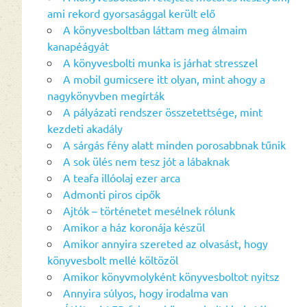
ami rekord gyorsasággal került elő
A könyvesboltban láttam meg álmaim
kanapéágyát
A könyvesbolti munka is járhat stresszel
A mobil gumicsere itt olyan, mint ahogy a
nagykönyvben megírták
A pályázati rendszer összetettsége, mint
kezdeti akadály
A sárgás fény alatt minden porosabbnak tűnik
A sok ülés nem tesz jót a lábaknak
A teafa illóolaj ezer arca
Admonti piros cipők
Ajtók – történetet mesélnek rólunk
Amikor a ház koronája készül
Amikor annyira szereted az olvasást, hogy
könyvesbolt mellé költözöl
Amikor könyvmolyként könyvesboltot nyitsz
Annyira súlyos, hogy irodalma van