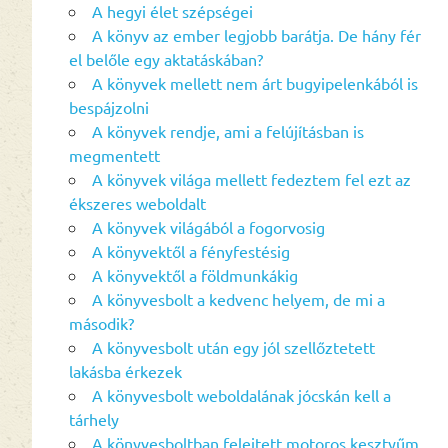
A hegyi élet szépségei
A könyv az ember legjobb barátja. De hány fér
el belőle egy aktatáskában?
A könyvek mellett nem árt bugyipelenkából is
bespájzolni
A könyvek rendje, ami a felújításban is
megmentett
A könyvek világa mellett fedeztem fel ezt az
ékszeres weboldalt
A könyvek világából a fogorvosig
A könyvektől a fényfestésig
A könyvektől a földmunkákig
A könyvesbolt a kedvenc helyem, de mi a
második?
A könyvesbolt után egy jól szellőztetett
lakásba érkezek
A könyvesbolt weboldalának jócskán kell a
tárhely
A könyvesboltban felejtett motoros kesztyűm,