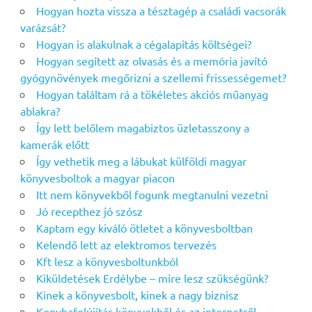
Hogyan hozta vissza a tésztagép a családi vacsorák
varázsát?
Hogyan is alakulnak a cégalapitás költségei?
Hogyan segített az olvasás és a memória javító
gyógynövények megőrizni a szellemi frissességemet?
Hogyan találtam rá a tökéletes akciós műanyag
ablakra?
Így lett belőlem magabiztos üzletasszony a
kamerák előtt
Így vethetik meg a lábukat külföldi magyar
könyvesboltok a magyar piacon
Itt nem könyvekből fogunk megtanulni vezetni
Jó recepthez jó szósz
Kaptam egy kiváló ötletet a könyvesboltban
Kelendő lett az elektromos tervezés
Kft lesz a könyvesboltunkból
Kiküldetések Erdélybe – mire lesz szükségünk?
Kinek a könyvesbolt, kinek a nagy biznisz
Konyhafelújítás könyvekből és az internetről