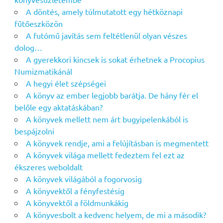
A döntés, amely túlmutatott egy hétköznapi
fűtőeszközön
A futómű javítás sem feltétlenül olyan vészes
dolog…
A gyerekkori kincsek is sokat érhetnek a Procopius
Numizmatikánál
A hegyi élet szépségei
A könyv az ember legjobb barátja. De hány fér el
belőle egy aktatáskában?
A könyvek mellett nem árt bugyipelenkából is
bespájzolni
A könyvek rendje, ami a felújításban is megmentett
A könyvek világa mellett fedeztem fel ezt az
ékszeres weboldalt
A könyvek világából a fogorvosig
A könyvektől a fényfestésig
A könyvektől a földmunkákig
A könyvesbolt a kedvenc helyem, de mi a második?