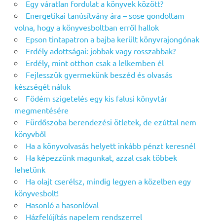
Egy váratlan fordulat a könyvek között?
Energetikai tanúsítvány ára – sose gondoltam
volna, hogy a könyvesboltban erről hallok
Epson tintapatron a bajba került könyvrajongónak
Erdély adottságai: jobbak vagy rosszabbak?
Erdély, mint otthon csak a lelkemben él
Fejlesszük gyermekünk beszéd és olvasás
készségét náluk
Födém szigetelés egy kis falusi könyvtár
megmentésére
Fürdőszoba berendezési ötletek, de ezúttal nem
könyvből
Ha a könyvolvasás helyett inkább pénzt keresnél
Ha képezzünk magunkat, azzal csak többek
lehetünk
Ha olajt cserélsz, mindig legyen a közelben egy
könyvesbolt!
Hasonló a hasonlóval
Házfelújítás napelem rendszerrel