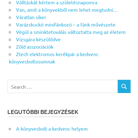
Válltáskát kértem a születésnapomra
Van, amit a könyvekből nem lehet megtudni…
Váratlan siker
Varázskuckó minifánkozó – a fánk művészete
Végül a sminktetoválás változtatta meg az életem
Vizsgára készülődve
Zöld asszociációk
Ztech elektromos kerékpár a kedvenc
könyvesboltosomnak
Search
SEARCH
for:
LEGUTÓBBI BEJEGYZÉSEK
A könyvesbolt a kedvenc helyem