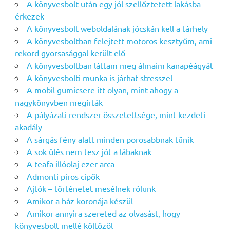
A könyvesbolt után egy jól szellőztetett lakásba
érkezek
A könyvesbolt weboldalának jócskán kell a tárhely
A könyvesboltban felejtett motoros kesztyűm, ami
rekord gyorsasággal került elő
A könyvesboltban láttam meg álmaim kanapéágyát
A könyvesbolti munka is járhat stresszel
A mobil gumicsere itt olyan, mint ahogy a
nagykönyvben megírták
A pályázati rendszer összetettsége, mint kezdeti
akadály
A sárgás fény alatt minden porosabbnak tűnik
A sok ülés nem tesz jót a lábaknak
A teafa illóolaj ezer arca
Admonti piros cipők
Ajtók – történetet mesélnek rólunk
Amikor a ház koronája készül
Amikor annyira szereted az olvasást, hogy
könyvesbolt mellé költözöl