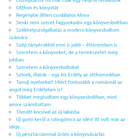
Otthon és könyvtár
Regénybe illően csodálatos klíma
Senki nem szeret fagyoskodni egy könyvesboltban
Székhelyszolgáltatás a modern könyvesboltom
számára
Szép tányérokból enni is jobb – étteremben is
Szeretem a könyveket, de a természetet még
jobban
Szeretem a könyvesboltokat
Színek, illatok – egy kis Erdély az otthonunkban
Tanulj nyelveket! Miért fontosabb a románnál az
angol még Erdélyben is?
Többet megtudtam egy könyvesboltban, mint
amire számítottam
Tömött kocsival az új lakásba
Új gumi kerül a robogómra az idén! Itt volt már az
ideje…
Új pénztárcámmal öröm a könyvvásárlás