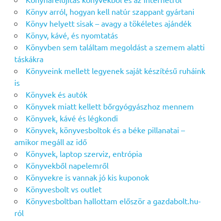
Könyv arról, hogyan kell natúr szappant gyártani
Könyv helyett sisak – avagy a tökéletes ajándék
Könyv, kávé, és nyomtatás
Könyvben sem találtam megoldást a szemem alatti
táskákra
Könyveink mellett legyenek saját készítésű ruháink
is
Könyvek és autók
Könyvek miatt kellett bőrgyógyászhoz mennem
Könyvek, kávé és légkondi
Könyvek, könyvesboltok és a béke pillanatai –
amikor megáll az idő
Könyvek, laptop szerviz, entrópia
Könyvekből napelemről
Könyvekre is vannak jó kis kuponok
Könyvesbolt vs outlet
Könyvesboltban hallottam először a gazdabolt.hu-
ról