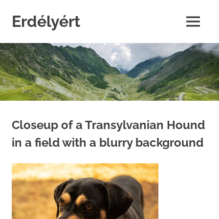
Skip
to
Erdélyért
MENU
content
blog
Closeup of a Transylvanian Hound
in a field with a blurry background