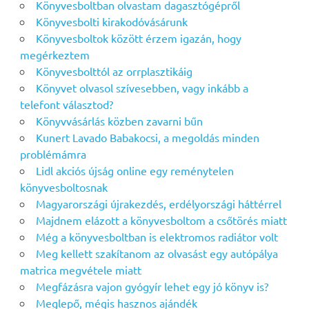
Könyvesboltban olvastam dagasztógépről
Könyvesbolti kirakodóvásárunk
Könyvesboltok között érzem igazán, hogy
megérkeztem
Könyvesbolttól az orrplasztikáig
Könyvet olvasol szívesebben, vagy inkább a
telefont választod?
Könyvvásárlás közben zavarni bűn
Kunert Lavado Babakocsi, a megoldás minden
problémámra
Lidl akciós újság online egy reménytelen
könyvesboltosnak
Magyarországi újrakezdés, erdélyországi háttérrel
Majdnem elázott a könyvesboltom a csőtörés miatt
Még a könyvesboltban is elektromos radiátor volt
Meg kellett szakítanom az olvasást egy autópálya
matrica megvétele miatt
Megfázásra vajon gyógyír lehet egy jó könyv is?
Meglepő, mégis hasznos ajándék