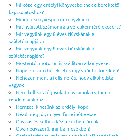
Mi köze egy erdélyi könyvesboltnak a befektetői
kapcsolatokhoz?
Minden könyvespolcra könyvkuckót!
Mit nyújtott számomra a vércukormérő okosóra?
Mit vegyünk egy 8 éves fiúcskának a
születésnapjára?
Mit vegyünk egy 8 éves fiúcskának a
születésnapjára?
Mostantól motoron is szállítom a könyveket
Napelemfarm befektetés egy virágföldön? Igen!
Nehezen ment a felismerés, hogy alkoholista
vagyok
Nem kell katalógusokat olvasnunk a vitamin
rendelésünkhöz
Nemzeti kincsünk az erdélyi kopó
Nézd meg jól, milyen futócipőt veszel!
Olvasás és kultúra kéz a kézben járnak
Olyan egyszerű, mint a mesékben!
Oszloptartót mi már csak egy helyről rendelünk