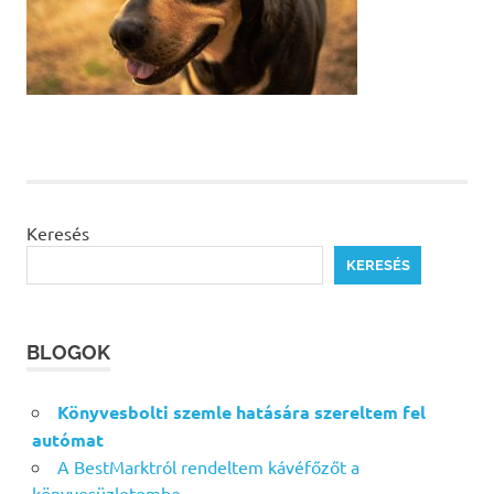
Keresés
KERESÉS
BLOGOK
Könyvesbolti szemle hatására szereltem fel
autómat
A BestMarktról rendeltem kávéfőzőt a
könyvesüzletembe