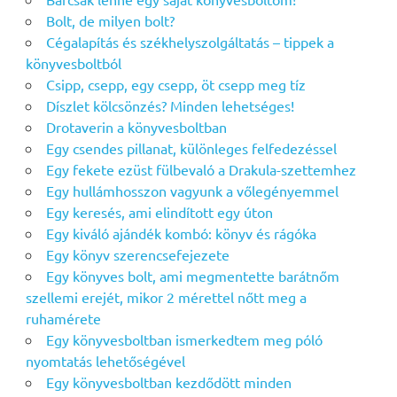
Bolt, de milyen bolt?
Cégalapítás és székhelyszolgáltatás – tippek a
könyvesboltból
Csipp, csepp, egy csepp, öt csepp meg tíz
Díszlet kölcsönzés? Minden lehetséges!
Drotaverin a könyvesboltban
Egy csendes pillanat, különleges felfedezéssel
Egy fekete ezüst fülbevaló a Drakula-szettemhez
Egy hullámhosszon vagyunk a vőlegényemmel
Egy keresés, ami elindított egy úton
Egy kiváló ajándék kombó: könyv és rágóka
Egy könyv szerencsefejezete
Egy könyves bolt, ami megmentette barátnőm
szellemi erejét, mikor 2 mérettel nőtt meg a
ruhamérete
Egy könyvesboltban ismerkedtem meg póló
nyomtatás lehetőségével
Egy könyvesboltban kezdődött minden