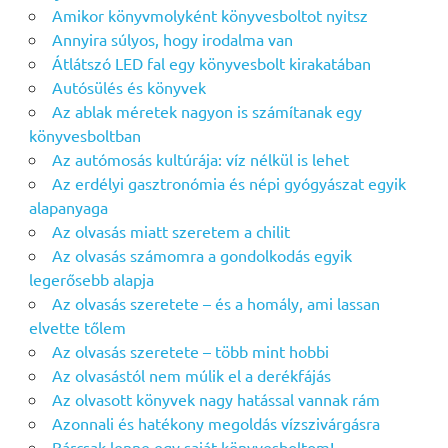
Amikor könyvmolyként könyvesboltot nyitsz
Annyira súlyos, hogy irodalma van
Átlátszó LED fal egy könyvesbolt kirakatában
Autósülés és könyvek
Az ablak méretek nagyon is számítanak egy
könyvesboltban
Az autómosás kultúrája: víz nélkül is lehet
Az erdélyi gasztronómia és népi gyógyászat egyik
alapanyaga
Az olvasás miatt szeretem a chilit
Az olvasás számomra a gondolkodás egyik
legerősebb alapja
Az olvasás szeretete – és a homály, ami lassan
elvette tőlem
Az olvasás szeretete – több mint hobbi
Az olvasástól nem múlik el a derékfájás
Az olvasott könyvek nagy hatással vannak rám
Azonnali és hatékony megoldás vízszivárgásra
Bárcsak lenne egy saját könyvesboltom!