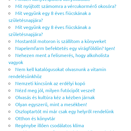
Mit nyújtott számomra a vércukormérő okosóra?
Mit vegyünk egy 8 éves fiúcskának a
születésnapjára?
Mit vegyünk egy 8 éves fiúcskának a
születésnapjára?
Mostantól motoron is szállítom a könyveket
Napelemfarm befektetés egy virágföldön? Igen!
Nehezen ment a felismerés, hogy alkoholista
vagyok
Nem kell katalógusokat olvasnunk a vitamin
rendelésünkhöz
Nemzeti kincsünk az erdélyi kopó
Nézd meg jól, milyen futócipőt veszel!
Olvasás és kultúra kéz a kézben járnak
Olyan egyszerű, mint a mesékben!
Oszloptartót mi már csak egy helyről rendelünk
Otthon és könyvtár
Regénybe illően csodálatos klíma