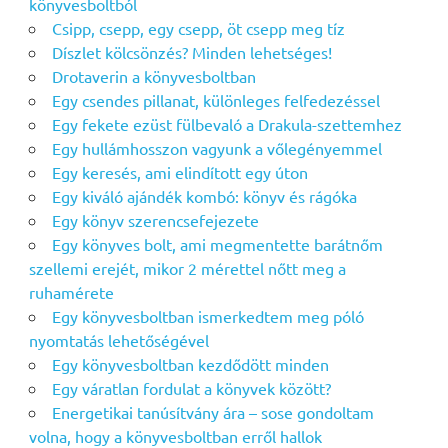
könyvesboltból
Csipp, csepp, egy csepp, öt csepp meg tíz
Díszlet kölcsönzés? Minden lehetséges!
Drotaverin a könyvesboltban
Egy csendes pillanat, különleges felfedezéssel
Egy fekete ezüst fülbevaló a Drakula-szettemhez
Egy hullámhosszon vagyunk a vőlegényemmel
Egy keresés, ami elindított egy úton
Egy kiváló ajándék kombó: könyv és rágóka
Egy könyv szerencsefejezete
Egy könyves bolt, ami megmentette barátnőm
szellemi erejét, mikor 2 mérettel nőtt meg a
ruhamérete
Egy könyvesboltban ismerkedtem meg póló
nyomtatás lehetőségével
Egy könyvesboltban kezdődött minden
Egy váratlan fordulat a könyvek között?
Energetikai tanúsítvány ára – sose gondoltam
volna, hogy a könyvesboltban erről hallok