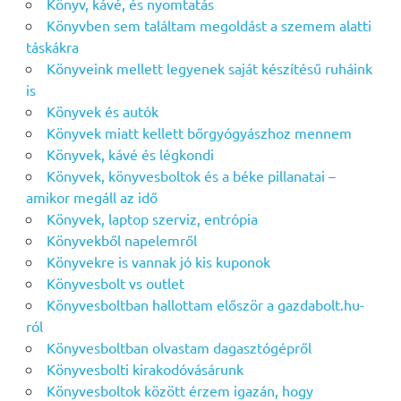
Könyv, kávé, és nyomtatás
Könyvben sem találtam megoldást a szemem alatti
táskákra
Könyveink mellett legyenek saját készítésű ruháink
is
Könyvek és autók
Könyvek miatt kellett bőrgyógyászhoz mennem
Könyvek, kávé és légkondi
Könyvek, könyvesboltok és a béke pillanatai –
amikor megáll az idő
Könyvek, laptop szerviz, entrópia
Könyvekből napelemről
Könyvekre is vannak jó kis kuponok
Könyvesbolt vs outlet
Könyvesboltban hallottam először a gazdabolt.hu-
ról
Könyvesboltban olvastam dagasztógépről
Könyvesbolti kirakodóvásárunk
Könyvesboltok között érzem igazán, hogy