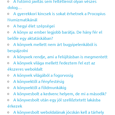
A futómű javítás sem feltétlenül olyan vészes
dolog…
A gyerekkori kincsek is sokat érhetnek a Procopius
Numizmatikánál
A hegyi élet szépségei
A könyv az ember legjobb barátja. De hány fér el
belőle egy aktatáskában?
A könyvek mellett nem árt bugyipelenkából is
bespájzolni
A könyvek rendje, ami a felújításban is megmentett
A könyvek világa mellett fedeztem fel ezt az
ékszeres weboldalt
A könyvek világából a fogorvosig
A könyvektől a fényfestésig
A könyvektől a földmunkákig
A könyvesbolt a kedvenc helyem, de mi a második?
A könyvesbolt után egy jól szellőztetett lakásba
érkezek
A könyvesbolt weboldalának jócskán kell a tárhely