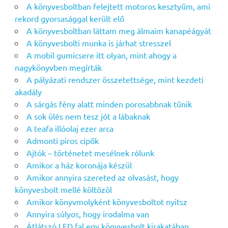
A könyvesboltban felejtett motoros kesztyűm, ami
rekord gyorsasággal került elő
A könyvesboltban láttam meg álmaim kanapéágyát
A könyvesbolti munka is járhat stresszel
A mobil gumicsere itt olyan, mint ahogy a
nagykönyvben megírták
A pályázati rendszer összetettsége, mint kezdeti
akadály
A sárgás fény alatt minden porosabbnak tűnik
A sok ülés nem tesz jót a lábaknak
A teafa illóolaj ezer arca
Admonti piros cipők
Ajtók – történetet mesélnek rólunk
Amikor a ház koronája készül
Amikor annyira szereted az olvasást, hogy
könyvesbolt mellé költözöl
Amikor könyvmolyként könyvesboltot nyitsz
Annyira súlyos, hogy irodalma van
Átlátszó LED fal egy könyvesbolt kirakatában