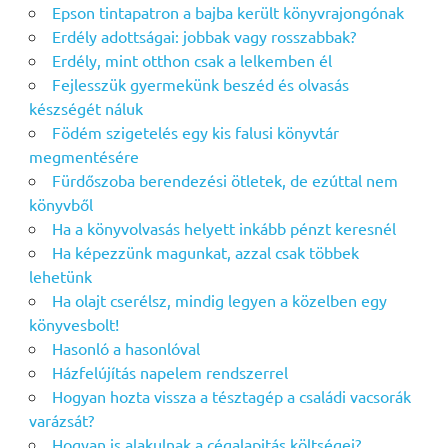
Epson tintapatron a bajba került könyvrajongónak
Erdély adottságai: jobbak vagy rosszabbak?
Erdély, mint otthon csak a lelkemben él
Fejlesszük gyermekünk beszéd és olvasás
készségét náluk
Födém szigetelés egy kis falusi könyvtár
megmentésére
Fürdőszoba berendezési ötletek, de ezúttal nem
könyvből
Ha a könyvolvasás helyett inkább pénzt keresnél
Ha képezzünk magunkat, azzal csak többek
lehetünk
Ha olajt cserélsz, mindig legyen a közelben egy
könyvesbolt!
Hasonló a hasonlóval
Házfelújítás napelem rendszerrel
Hogyan hozta vissza a tésztagép a családi vacsorák
varázsát?
Hogyan is alakulnak a cégalapitás költségei?