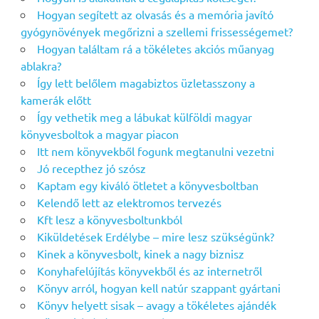
Hogyan segített az olvasás és a memória javító
gyógynövények megőrizni a szellemi frissességemet?
Hogyan találtam rá a tökéletes akciós műanyag
ablakra?
Így lett belőlem magabiztos üzletasszony a
kamerák előtt
Így vethetik meg a lábukat külföldi magyar
könyvesboltok a magyar piacon
Itt nem könyvekből fogunk megtanulni vezetni
Jó recepthez jó szósz
Kaptam egy kiváló ötletet a könyvesboltban
Kelendő lett az elektromos tervezés
Kft lesz a könyvesboltunkból
Kiküldetések Erdélybe – mire lesz szükségünk?
Kinek a könyvesbolt, kinek a nagy biznisz
Konyhafelújítás könyvekből és az internetről
Könyv arról, hogyan kell natúr szappant gyártani
Könyv helyett sisak – avagy a tökéletes ajándék