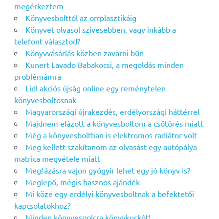
megérkeztem
Könyvesbolttól az orrplasztikáig
Könyvet olvasol szívesebben, vagy inkább a
telefont választod?
Könyvvásárlás közben zavarni bűn
Kunert Lavado Babakocsi, a megoldás minden
problémámra
Lidl akciós újság online egy reménytelen
könyvesboltosnak
Magyarországi újrakezdés, erdélyországi háttérrel
Majdnem elázott a könyvesboltom a csőtörés miatt
Még a könyvesboltban is elektromos radiátor volt
Meg kellett szakítanom az olvasást egy autópálya
matrica megvétele miatt
Megfázásra vajon gyógyír lehet egy jó könyv is?
Meglepő, mégis hasznos ajándék
Mi köze egy erdélyi könyvesboltnak a befektetői
kapcsolatokhoz?
Minden könyvespolcra könyvkuckót!