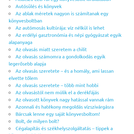
Autósülés és könyvek
Az ablak méretek nagyon is számítanak egy
könyvesboltban
Az autómosás kultúrája: víz nélkül is lehet
Az erdélyi gasztronómia és népi gyógyászat egyik
alapanyaga
Az olvasás miatt szeretem a chilit
Az olvasás számomra a gondolkodás egyik
legerősebb alapja
Az olvasás szeretete – és a homály, ami lassan
elvette tőlem
Az olvasás szeretete – több mint hobbi
Az olvasástól nem múlik el a derékfájás
Az olvasott könyvek nagy hatással vannak rám
Azonnali és hatékony megoldás vízszivárgásra
Bárcsak lenne egy saját könyvesboltom!
Bolt, de milyen bolt?
Cégalapítás és székhelyszolgáltatás – tippek a