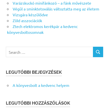
Varázskuckó minifánkozó – a fánk művészete
Végül a sminktetoválás változtatta meg az életem
Vizsgára készülődve
Zöld asszociációk
Ztech elektromos kerékpár a kedvenc
könyvesboltosomnak
Search
SEARCH
for:
LEGUTÓBBI BEJEGYZÉSEK
A könyvesbolt a kedvenc helyem
LEGUTÓBBI HOZZÁSZÓLÁSOK