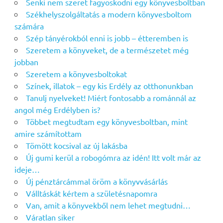
Senki nem szeret fagyoskodni egy könyvesboltban
Székhelyszolgáltatás a modern könyvesboltom
számára
Szép tányérokból enni is jobb – étteremben is
Szeretem a könyveket, de a természetet még
jobban
Szeretem a könyvesboltokat
Színek, illatok – egy kis Erdély az otthonunkban
Tanulj nyelveket! Miért fontosabb a románnál az
angol még Erdélyben is?
Többet megtudtam egy könyvesboltban, mint
amire számítottam
Tömött kocsival az új lakásba
Új gumi kerül a robogómra az idén! Itt volt már az
ideje…
Új pénztárcámmal öröm a könyvvásárlás
Válltáskát kértem a születésnapomra
Van, amit a könyvekből nem lehet megtudni…
Váratlan siker