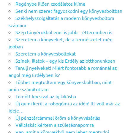
Regénybe illően csodálatos klíma
Senki nem szeret fagyoskodni egy könyvesboltban
Székhelyszolgáltatás a modern könyvesboltom
számára
Szép tányérokból enni is jobb – étteremben is
Szeretem a könyveket, de a természetet még
jobban
Szeretem a könyvesboltokat
Színek, illatok – egy kis Erdély az otthonunkban
Tanulj nyelveket! Miért fontosabb a románnál az
angol még Erdélyben is?
Többet megtudtam egy könyvesboltban, mint
amire számítottam
Tömött kocsival az új lakásba
Új gumi kerül a robogómra az idén! Itt volt már az
ideje…
Új pénztárcámmal öröm a könyvvásárlás
Válltáskát kértem a születésnapomra
Van, amit a könyvekből nem lehet megtudni…