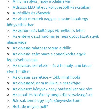
Annyira súlyos, hogy irodalma van
Átlátszó LED fal egy könyvesbolt kirakatában
Autósülés és könyvek
Az ablak méretek nagyon is számítanak egy
könyvesboltban
Az autómosás kultúrája: víz nélkül is lehet
Az erdélyi gasztronómia és népi gyógyászat egyik
alapanyaga
Az olvasás miatt szeretem a chilit
Az olvasás számomra a gondolkodás egyik
legerősebb alapja
Az olvasás szeretete – és a homály, ami lassan
elvette tőlem
Az olvasás szeretete – több mint hobbi
Az olvasástól nem múlik el a derékfájás
Az olvasott könyvek nagy hatással vannak rám
Azonnali és hatékony megoldás vízszivárgásra
Bárcsak lenne egy saját könyvesboltom!
Bolt, de milyen bolt?