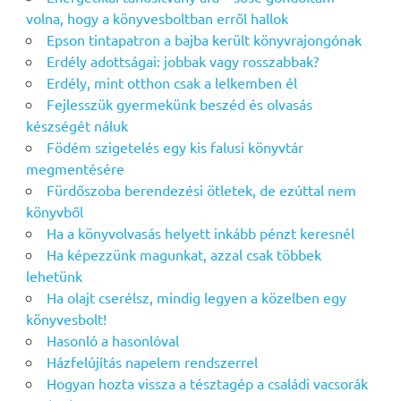
volna, hogy a könyvesboltban erről hallok
Epson tintapatron a bajba került könyvrajongónak
Erdély adottságai: jobbak vagy rosszabbak?
Erdély, mint otthon csak a lelkemben él
Fejlesszük gyermekünk beszéd és olvasás
készségét náluk
Födém szigetelés egy kis falusi könyvtár
megmentésére
Fürdőszoba berendezési ötletek, de ezúttal nem
könyvből
Ha a könyvolvasás helyett inkább pénzt keresnél
Ha képezzünk magunkat, azzal csak többek
lehetünk
Ha olajt cserélsz, mindig legyen a közelben egy
könyvesbolt!
Hasonló a hasonlóval
Házfelújítás napelem rendszerrel
Hogyan hozta vissza a tésztagép a családi vacsorák