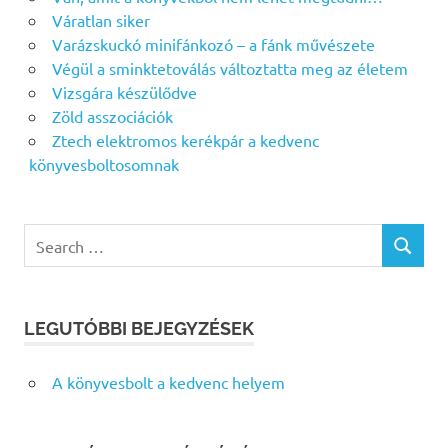
Váratlan siker
Varázskuckó minifánkozó – a fánk művészete
Végül a sminktetoválás változtatta meg az életem
Vizsgára készülődve
Zöld asszociációk
Ztech elektromos kerékpár a kedvenc
könyvesboltosomnak
Search
SEARCH
for:
LEGUTÓBBI BEJEGYZÉSEK
A könyvesbolt a kedvenc helyem