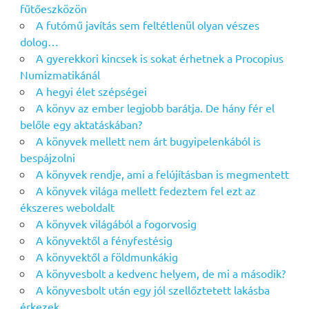
fűtőeszközön
A futómű javítás sem feltétlenül olyan vészes
dolog…
A gyerekkori kincsek is sokat érhetnek a Procopius
Numizmatikánál
A hegyi élet szépségei
A könyv az ember legjobb barátja. De hány fér el
belőle egy aktatáskában?
A könyvek mellett nem árt bugyipelenkából is
bespájzolni
A könyvek rendje, ami a felújításban is megmentett
A könyvek világa mellett fedeztem fel ezt az
ékszeres weboldalt
A könyvek világából a fogorvosig
A könyvektől a fényfestésig
A könyvektől a földmunkákig
A könyvesbolt a kedvenc helyem, de mi a második?
A könyvesbolt után egy jól szellőztetett lakásba
érkezek