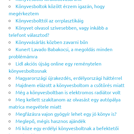
Könyvesboltok között érzem igazán, hogy
megérkeztem
Könyvesbolttól az orrplasztikáig
Könyvet olvasol szívesebben, vagy inkább a
telefont választod?
Könyvvásárlás közben zavarni bűn
Kunert Lavado Babakocsi, a megoldás minden
problémámra
Lidl akciós újság online egy reménytelen
könyvesboltosnak
Magyarországi újrakezdés, erdélyországi háttérrel
Majdnem elázott a könyvesboltom a csőtörés miatt
Még a könyvesboltban is elektromos radiátor volt
Meg kellett szakítanom az olvasást egy autópálya
matrica megvétele miatt
Megfázásra vajon gyógyír lehet egy jó könyv is?
Meglepő, mégis hasznos ajándék
Mi köze egy erdélyi könyvesboltnak a befektetői