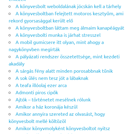
A könyvesbolt weboldalának jócskán kell a tárhely
A könyvesboltban felejtett motoros kesztyűm, ami
rekord gyorsasággal került elő
A könyvesboltban láttam meg álmaim kanapéágyát
A könyvesbolti munka is járhat stresszel
A mobil gumicsere itt olyan, mint ahogy a
nagykönyvben megírták
A pályázati rendszer összetettsége, mint kezdeti
akadály
A sárgás fény alatt minden porosabbnak tűnik
A sok ülés nem tesz jót a lábaknak
A teafa illóolaj ezer arca
Admonti piros cipők
Ajtók – történetet mesélnek rólunk
Amikor a ház koronája készül
Amikor annyira szereted az olvasást, hogy
könyvesbolt mellé költözöl
Amikor könyvmolyként könyvesboltot nyitsz