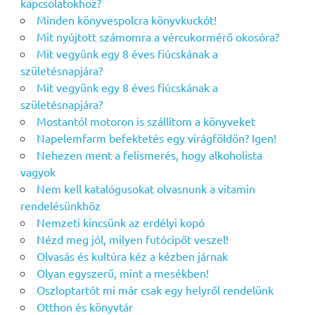
kapcsolatokhoz?
Minden könyvespolcra könyvkuckót!
Mit nyújtott számomra a vércukormérő okosóra?
Mit vegyünk egy 8 éves fiúcskának a
születésnapjára?
Mit vegyünk egy 8 éves fiúcskának a
születésnapjára?
Mostantól motoron is szállítom a könyveket
Napelemfarm befektetés egy virágföldön? Igen!
Nehezen ment a felismerés, hogy alkoholista
vagyok
Nem kell katalógusokat olvasnunk a vitamin
rendelésünkhöz
Nemzeti kincsünk az erdélyi kopó
Nézd meg jól, milyen futócipőt veszel!
Olvasás és kultúra kéz a kézben járnak
Olyan egyszerű, mint a mesékben!
Oszloptartót mi már csak egy helyről rendelünk
Otthon és könyvtár