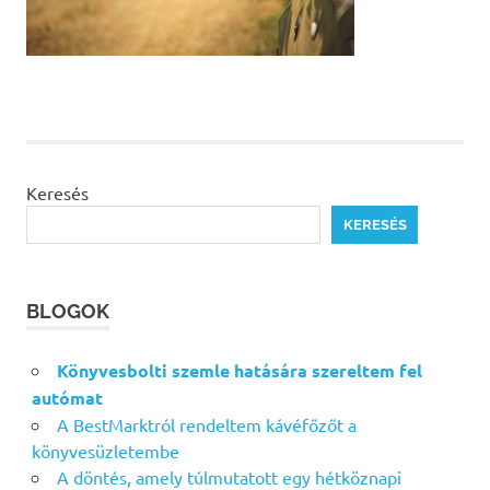
Keresés
KERESÉS
BLOGOK
Könyvesbolti szemle hatására szereltem fel
autómat
A BestMarktról rendeltem kávéfőzőt a
könyvesüzletembe
A döntés, amely túlmutatott egy hétköznapi