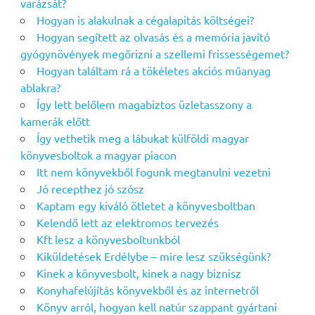
varázsát?
Hogyan is alakulnak a cégalapitás költségei?
Hogyan segített az olvasás és a memória javító
gyógynövények megőrizni a szellemi frissességemet?
Hogyan találtam rá a tökéletes akciós műanyag
ablakra?
Így lett belőlem magabiztos üzletasszony a
kamerák előtt
Így vethetik meg a lábukat külföldi magyar
könyvesboltok a magyar piacon
Itt nem könyvekből fogunk megtanulni vezetni
Jó recepthez jó szósz
Kaptam egy kiváló ötletet a könyvesboltban
Kelendő lett az elektromos tervezés
Kft lesz a könyvesboltunkból
Kiküldetések Erdélybe – mire lesz szükségünk?
Kinek a könyvesbolt, kinek a nagy biznisz
Konyhafelújítás könyvekből és az internetről
Könyv arról, hogyan kell natúr szappant gyártani