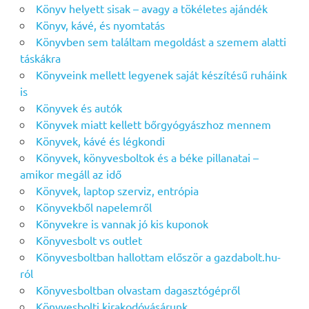
Könyv helyett sisak – avagy a tökéletes ajándék
Könyv, kávé, és nyomtatás
Könyvben sem találtam megoldást a szemem alatti
táskákra
Könyveink mellett legyenek saját készítésű ruháink
is
Könyvek és autók
Könyvek miatt kellett bőrgyógyászhoz mennem
Könyvek, kávé és légkondi
Könyvek, könyvesboltok és a béke pillanatai –
amikor megáll az idő
Könyvek, laptop szerviz, entrópia
Könyvekből napelemről
Könyvekre is vannak jó kis kuponok
Könyvesbolt vs outlet
Könyvesboltban hallottam először a gazdabolt.hu-
ról
Könyvesboltban olvastam dagasztógépről
Könyvesbolti kirakodóvásárunk