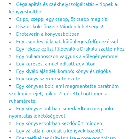
Cégalapítás és székhelyszolgáltatás – tippek a
könyvesboltból
Csipp, csepp, egy csepp, öt csepp meg tíz
Díszlet kölcsönzés? Minden lehetséges!
Drotaverin a könyvesboltban
Egy csendes pillanat, különleges felfedezéssel
Egy fekete ezüst fülbevaló a Drakula-szettemhez
Egy hullámhosszon vagyunk a vőlegényemmel
Egy keresés, ami elindított egy úton
Egy kiváló ajándék kombó: könyv és rágóka
Egy könyv szerencsefejezete
Egy könyves bolt, ami megmentette barátnőm
szellemi erejét, mikor 2 mérettel nőtt meg a
ruhamérete
Egy könyvesboltban ismerkedtem meg póló
nyomtatás lehetőségével
Egy könyvesboltban kezdődött minden
Egy váratlan fordulat a könyvek között?
Energetikai tanúsítvány ára – sose gondoltam